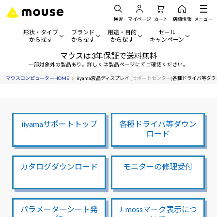
検索
マイページ
カート
店舗情報
メニュー
形状・タイプ
ブランド
用途・目的
セール
から探す
から探す
から探す
キャンペーン
マウスは3年保証で送料無料
形状・タイプから探す をすべてみる
mouse
一般向けパソコン
セール・キャンペーン
一部対象外の製品あり。詳しくは製品ページにてご確認ください。
マウスコンピューターHOME
iiyama液晶ディスプレイ
[サポートセンター]
各種ドライバ等ダウ
デスクトップPC
G TUNE
ゲーミングPC・ゲーム向けパソコン
期間限定セール
人気モデルが期間限定・お買
ノートPC
NEXTGEAR
クリエイティブ向け
アウトレットパソコン
すべて新品の旧モデル製品な
iiyamaサポートトップ
各種ドライバ等ダウン
タブレットPC
DAIV
ビジネス向けパソコン
ロード
おすすめ目玉パソコン
サーバー
MousePro
学習向けパソコン
今イチオシのパソコンをピッ
カタログダウンロード
モニターの修理受付
ワークステーション
iiyama
スペック/パーツ別
Windows 11
|
Copilot+ PC
Windows 11
|
Copilot+ PC
ディスプレイ
AIおすすめパソコン
パラメーターシート発
J-mossマーク表示につ