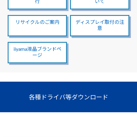
行
いて
Windows 11
|
Copilot+ PC
Windows 11
|
Copilot+ PC
リサイクルのご案内
ディスプレイ取付の注
意
iiyama液晶ブランドペ
ージ
各種ドライバ等ダウンロード