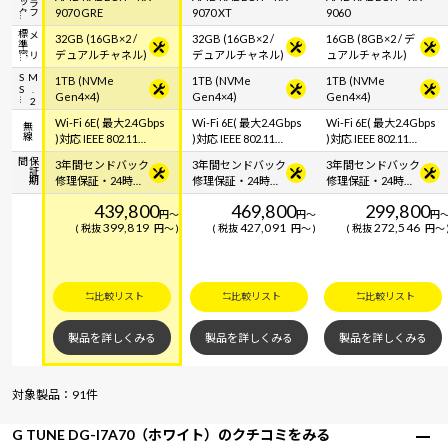
ク
グ
ラ
フ
ィ
ッ
9070 GRE
9070 XT
9060
容
メ
モ
リ
標
準
32GB (16GB×2 /
32GB (16GB×2 /
16GB (8GB×2 / デ
デュアルチャネル)
デュアルチャネル)
ュアルチャネル)
S
M
.
2
S
1TB (NVMe
1TB (NVMe
1TB (NVMe
Gen4×4)
Gen4×4)
Gen4×4)
Wi-Fi 6E( 最大2.4Gbps
Wi-Fi 6E( 最大2.4Gbps
Wi-Fi 6E( 最大2.4Gbps
無線
)対応 IEEE 802.11
)対応 IEEE 802.11
)対応 IEEE 802.11
ax/ac/a/b/g/n準拠 ＋
ax/ac/a/b/g/n準拠 ＋
ax/ac/a/b/g/n準拠 ＋
間
保
証
期
3年間センドバック
3年間センドバック
3年間センドバック
Bluetooth 5内蔵
Bluetooth 5内蔵
Bluetooth 5内蔵
修理保証・24時間
修理保証・24時間
修理保証・24時間
×365日電話サポー
×365日電話サポー
×365日電話サポー
439,800
469,800
299,800
ト
ト
ト
円
～
円
～
円
399,819
427,091
272,546
税抜
円
～
税抜
円
～
税抜
円
～
比較リスト
比較リスト
比較リスト
製品を詳しくみる
製品を詳しくみる
製品を詳しくみる
対象製品：91件
G TUNE DG-I7A70（ホワイト）のクチコミをみる