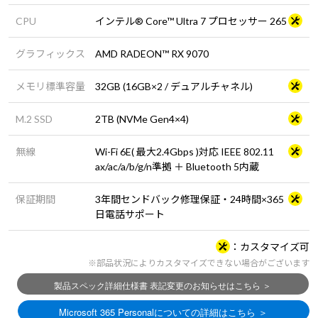
CPU
インテル® Core™ Ultra 7 プロセッサー 265
グラフィックス
AMD RADEON™ RX 9070
メモリ標準容量
32GB (16GB×2 / デュアルチャネル)
M.2 SSD
2TB (NVMe Gen4×4)
無線
Wi-Fi 6E( 最大2.4Gbps )対応 IEEE 802.11
ax/ac/a/b/g/n準拠 ＋ Bluetooth 5内蔵
保証期間
3年間センドバック修理保証・24時間×365
日電話サポート
カスタマイズ可
※部品状況によりカスタマイズできない場合がございます