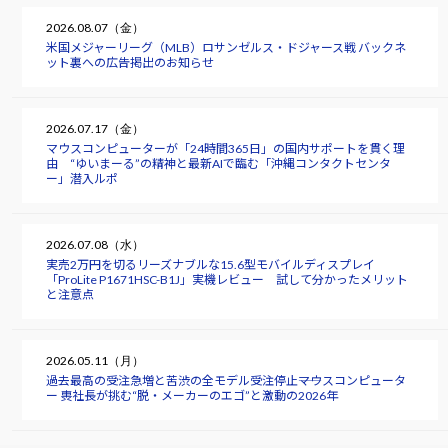
2026.08.07（金）
米国メジャーリーグ（MLB）ロサンゼルス・ドジャース戦 バックネ
ット裏への広告掲出のお知らせ
2026.07.17（金）
マウスコンピューターが「24時間365日」の国内サポートを貫く理
由 “ゆいまーる”の精神と最新AIで臨む「沖縄コンタクトセンタ
ー」潜入ルポ
2026.07.08（水）
実売2万円を切るリーズナブルな15.6型モバイルディスプレイ
「ProLite P1671HSC-B1J」実機レビュー 試して分かったメリット
と注意点
2026.05.11（月）
過去最高の受注急増と苦渋の全モデル受注停止――マウスコンピュータ
ー 軣社長が挑む“脱・メーカーのエゴ”と激動の2026年