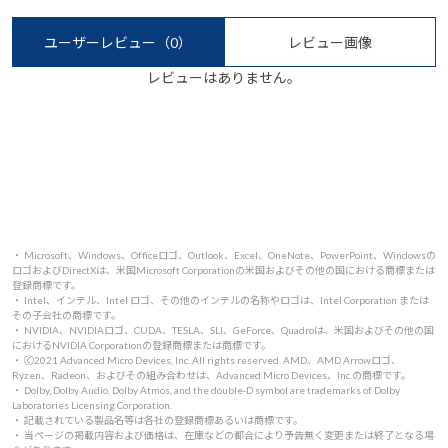
ユーザーレビュー
（0）
レビュー画像
レビューはありません。
・ Microsoft、Windows、Officeロゴ、Outlook、Excel、OneNote、PowerPoint、Windowsの
ロゴおよびDirectXは、米国Microsoft Corporationの米国およびその他の国における商標または
登録商標です。
・ Intel、インテル、Intel ロゴ、その他のインテルの名称やロゴは、Intel Corporation または
その子会社の商標です。
・ NVIDIA、NVIDIAロゴ、CUDA、TESLA、SLI、GeForce、Quadroは、米国およびその他の国
におけるNVIDIA Corporationの登録商標または商標です。
・ 🄫2021 Advanced Micro Devices, Inc. All rights reserved. AMD、AMD Arrowロゴ、
Ryzen、Radeon、およびその組み合わせは、Advanced Micro Devices、Inc.の商標です。
・ Dolby, Dolby Audio, Dolby Atmos, and the double-D symbol are trademarks of Dolby
Laboratories Licensing Corporation.
・ 記載されている製品名等は各社の登録商標あるいは商標です。
・ 当ページの掲載内容および価格は、在庫などの都合により予告無く変更または終了となる場