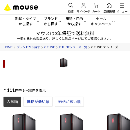
検索
マイページ
カート
店舗情報
メニュー
形状・タイプ
ブランド
用途・目的
セール
から探す
から探す
から探す
キャンペーン
マウスは3年保証で送料無料
形状・タイプから探す をすべてみる
mouse
一般向けパソコン
セール・キャンペーン
一部対象外の製品あり。詳しくは製品ページにてご確認ください。
HOME
ブランドから探す
G TUNE
G TUNEシリーズ一覧
G TUNE DGシリーズ
デスクトップPC
G TUNE
ゲーミングPC・ゲーム向けパソコン
期間限定セール
人気モデルが期間限定・お買
ミニタワーブラック
ノートPC
NEXTGEAR
クリエイティブ向け
アウトレットパソコン
すべて新品の旧モデル製品な
タブレット
DAIV
ビジネス向けパソコン
おすすめ目玉パソコン
111
全
件中
1～30件を表示
サーバー
MousePro
学習向けパソコン
今イチオシのパソコンをピッ
人気順
価格が低い順
価格が高い順
ワークステーション
iiyama
スペック/パーツ別
Windows 11
|
Copilot+ PC
Windows 11
|
Copilot+ PC
ディスプレイ
AIおすすめパソコン