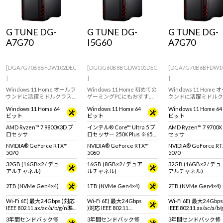
Windows 11
|
Copilot+ PC
Windows 11
|
Copilot+ PC
G TUNE DG-
G TUNE DG-
G TUNE DG-
A7G70
I5G60
A7G70
[DGA7G70B6BFDW102DEC
[DGI5G60B8BGDW101DEC
[DGA7G70B6BFDW1
]
]
]
Windows 11 Home オールラ
Windows 11 Home 初めての
Windows 11 Home
ウンドに活躍ミドルクラス
ゲーミングPCにもおすす
ウンドに活躍ミドルク
ゲーミングPC。GeForce
め。インテル Core Ultra 5
ゲーミングPC。GeFor
Windows 11 Home 64
Windows 11 Home 64
Windows 11 Home 64
RTX 5070 & AMD Ryzen 7
プロセッサー 250K Plus と
RTX 5070 & AMD Ryze
ビット
ビット
ビット
9800X3D 搭載。 ※モニタ・
GeForce RTX 5060搭載のミ
9700X 搭載。 ※モニ
マウス・キーボードは別売
ニタワー型デスクトップ
ウス・キーボードは別
AMD Ryzen™ 7 9800X3D プ
インテル® Core™ Ultra 5 プ
AMD Ryzen™ 7 9700
りです。
PC。※モニタ・マウス・キ
です。
ロセッサ
ロセッサー 250K Plus ※65W
セッサ
ーボードは別売りです。
動作
NVIDIA® GeForce RTX™
NVIDIA® GeForce RTX™
NVIDIA® GeForce R
5070
5060
5070
32GB (16GB×2 / デュ
16GB (8GB×2 / デュア
32GB (16GB×2 / デュ
アルチャネル)
ルチャネル)
アルチャネル)
2TB (NVMe Gen4×4)
1TB (NVMe Gen4×4)
2TB (NVMe Gen4×4)
Wi-Fi 6E( 最大2.4Gbps )対応
Wi-Fi 6E( 最大2.4Gbps
Wi-Fi 6E( 最大2.4Gbp
IEEE 802.11 ax/ac/a/b/g/n準
)対応 IEEE 802.11
IEEE 802.11 ax/ac/a/b
拠 ＋ Bluetooth 5内蔵
ax/ac/a/b/g/n準拠 ＋
拠 ＋ Bluetooth 5内蔵
3年間センドバック修
3年間センドバック修
3年間センドバック修
Bluetooth 5内蔵