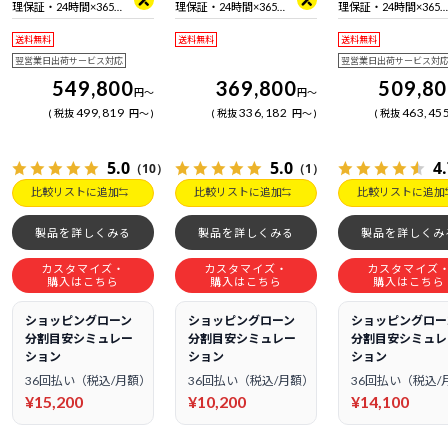
理保証・24時間×365
理保証・24時間×365
理保証・24時間×365
日電話サポート
日電話サポート
日電話サポート
送料無料
送料無料
送料無料
翌営業日出荷サービス対応
翌営業日出荷サービス対
549,800
369,800
509,8
円
～
円
～
499,819
336,182
463,45
税抜
円
～
税抜
円
～
税抜
5.0
5.0
4
（10）
（1）
比較リストに追加
比較リストに追加
比較リストに追加
製品を詳しくみる
製品を詳しくみる
製品を詳しくみ
カスタマイズ・
カスタマイズ・
カスタマイズ
購入はこちら
購入はこちら
購入はこちら
ショッピングローン
ショッピングローン
ショッピングロー
分割目安シミュレー
分割目安シミュレー
分割目安シミュレ
ション
ション
ション
36回払い（税込/月額）
36回払い（税込/月額）
36回払い（税込/
¥15,200
¥10,200
¥14,100