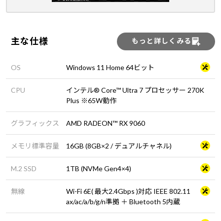
主な仕様
もっと詳しくみる
OS
Windows 11 Home 64ビット
CPU
インテル® Core™ Ultra 7 プロセッサー 270K
Plus ※65W動作
グラフィックス
AMD RADEON™ RX 9060
メモリ標準容量
16GB (8GB×2 / デュアルチャネル)
M.2 SSD
1TB (NVMe Gen4×4)
無線
Wi-Fi 6E( 最大2.4Gbps )対応 IEEE 802.11
ax/ac/a/b/g/n準拠 ＋ Bluetooth 5内蔵