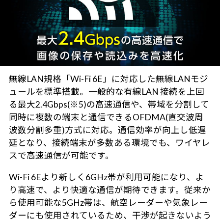
無線LAN規格「Wi-Fi 6E」に対応した無線LANモジ
ュールを標準搭載。一般的な有線LAN 接続を上回
る最大2.4Gbps(※5)の高速通信や、帯域を分割して
同時に複数の端末と通信できるOFDMA(直交波周
波数分割多重)方式に対応。通信効率が向上し低遅
延となり、接続端末が多数ある環境でも、ワイヤレ
スで高速通信が可能です。
Wi-Fi 6Eより新しく6GHz帯が利用可能になり、よ
り高速で、より快適な通信が期待できます。従来か
ら使用可能な5GHz帯は、航空レーダーや気象レー
ダーにも使用されているため、干渉が起きないよう