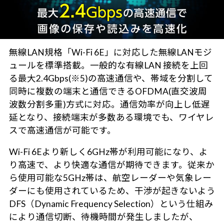
無線LAN規格「Wi-Fi 6E」に対応した無線LANモジ
ュールを標準搭載。一般的な有線LAN 接続を上回
る最大2.4Gbps(※5)の高速通信や、帯域を分割して
同時に複数の端末と通信できるOFDMA(直交波周
波数分割多重)方式に対応。通信効率が向上し低遅
延となり、接続端末が多数ある環境でも、ワイヤレ
スで高速通信が可能です。
Wi-Fi 6Eより新しく6GHz帯が利用可能になり、よ
り高速で、より快適な通信が期待できます。従来か
ら使用可能な5GHz帯は、航空レーダーや気象レー
ダーにも使用されているため、干渉が起きないよう
DFS（Dynamic Frequency Selection）という仕組み
により通信切断、待機時間が発生しましたが、