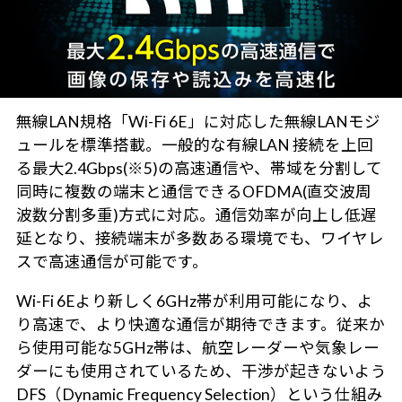
無線LAN規格「Wi-Fi 6E」に対応した無線LANモジ
ュールを標準搭載。一般的な有線LAN 接続を上回
る最大2.4Gbps(※5)の高速通信や、帯域を分割して
同時に複数の端末と通信できるOFDMA(直交波周
波数分割多重)方式に対応。通信効率が向上し低遅
延となり、接続端末が多数ある環境でも、ワイヤレ
スで高速通信が可能です。
Wi-Fi 6Eより新しく6GHz帯が利用可能になり、よ
り高速で、より快適な通信が期待できます。従来か
ら使用可能な5GHz帯は、航空レーダーや気象レー
ダーにも使用されているため、干渉が起きないよう
DFS（Dynamic Frequency Selection）という仕組み