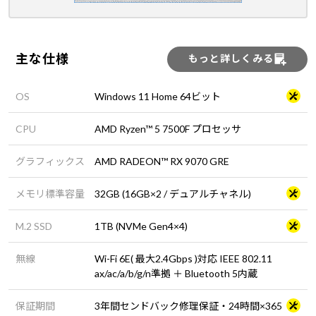
主な仕様
もっと詳しくみる
OS
Windows 11 Home 64ビット
CPU
AMD Ryzen™ 5 7500F プロセッサ
グラフィックス
AMD RADEON™ RX 9070 GRE
メモリ標準容量
32GB (16GB×2 / デュアルチャネル)
M.2 SSD
1TB (NVMe Gen4×4)
無線
Wi-Fi 6E( 最大2.4Gbps )対応 IEEE 802.11
ax/ac/a/b/g/n準拠 ＋ Bluetooth 5内蔵
保証期間
3年間センドバック修理保証・24時間×365