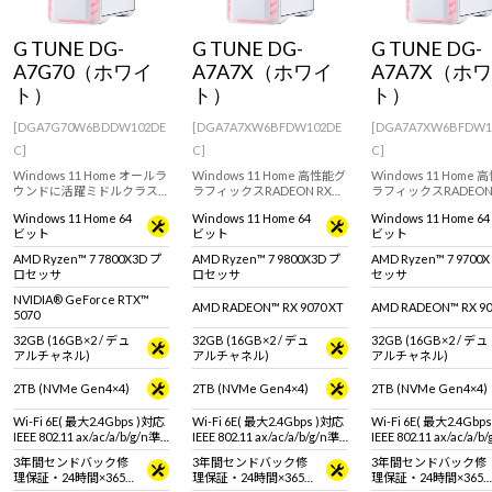
Windows 11
|
Copilot+ PC
Windows 11
|
Copilot+ PC
G TUNE DG-
G TUNE DG-
G TUNE DG-
A7G70（ホワイ
A7A7X（ホワイ
A7A7X（ホ
ト）
ト）
ト）
[DGA7G70W6BDDW102DE
[DGA7A7XW6BFDW102DE
[DGA7A7XW6BFDW1
C]
C]
C]
Windows 11 Home オールラ
Windows 11 Home 高性能グ
Windows 11 Home
ウンドに活躍ミドルクラス
ラフィックスRADEON RX
ラフィックスRADEON
ゲーミングPC。GeForce
9070 XT / 16GB を搭載した
9070 XT / 16GB を
Windows 11 Home 64
Windows 11 Home 64
Windows 11 Home 64
RTX 5070 & Ryzen 7
ゲーミングPC。快適なゲー
ゲーミングPC。快適
ビット
ビット
ビット
7800X3D 搭載。 ※モニタ・
ムプレイにおすすめです。※
ムプレイにおすすめで
マウス・キーボードは別売
モニタ・マウス・キーボー
モニタ・マウス・キー
AMD Ryzen™ 7 7800X3D プ
AMD Ryzen™ 7 9800X3D プ
AMD Ryzen™ 7 9700
りです。
ドは別売りです。
ドは別売りです。
ロセッサ
ロセッサ
セッサ
NVIDIA® GeForce RTX™
AMD RADEON™ RX 9070 XT
AMD RADEON™ RX 90
5070
32GB (16GB×2 / デュ
32GB (16GB×2 / デュ
32GB (16GB×2 / デュ
アルチャネル)
アルチャネル)
アルチャネル)
2TB (NVMe Gen4×4)
2TB (NVMe Gen4×4)
2TB (NVMe Gen4×4)
Wi-Fi 6E( 最大2.4Gbps )対応
Wi-Fi 6E( 最大2.4Gbps )対応
Wi-Fi 6E( 最大2.4Gbp
IEEE 802.11 ax/ac/a/b/g/n準
IEEE 802.11 ax/ac/a/b/g/n準
IEEE 802.11 ax/ac/a/b
拠 ＋ Bluetooth 5内蔵
拠 ＋ Bluetooth 5内蔵
拠 ＋ Bluetooth 5内蔵
3年間センドバック修
3年間センドバック修
3年間センドバック修
理保証・24時間×365
理保証・24時間×365
理保証・24時間×365