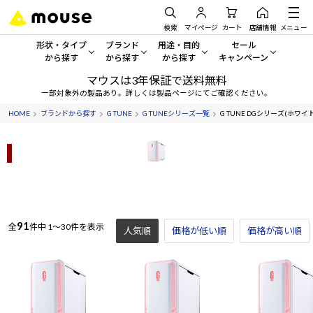
検索
マイページ
カート
店舗情報
メニュー
形状・タイプ
ブランド
用途・目的
セール
から探す
から探す
から探す
キャンペーン
マウスは3年保証で送料無料
形状・タイプから探す をすべてみる
mouse
一般向けパソコン
セール・キャンペーン
一部対象外の製品あり。詳しくは製品ページにてご確認ください。
HOME
ブランドから探す
G TUNE
G TUNEシリーズ一覧
G TUNE DGシリーズ(ホワイト
デスクトップPC
G TUNE
ゲーミングPC・ゲーム向けパソコン
期間限定セール
人気モデルが期間限定・お買
ミニタワー ホワイト
ノートPC
NEXTGEAR
クリエイティブ向け
アウトレットパソコン
すべて新品の旧モデル製品な
タブレット
DAIV
ビジネス向けパソコン
おすすめ目玉パソコン
サーバー
MousePro
学習向けパソコン
91
今イチオシのパソコンをピッ
全
件中
1～30件を表示
人気順
価格が低い順
価格が高い順
ワークステーション
iiyama
スペック/パーツ別
Windows 11
|
Copilot+ PC
Windows 11
|
Copilot+ PC
ディスプレイ
AIおすすめパソコン