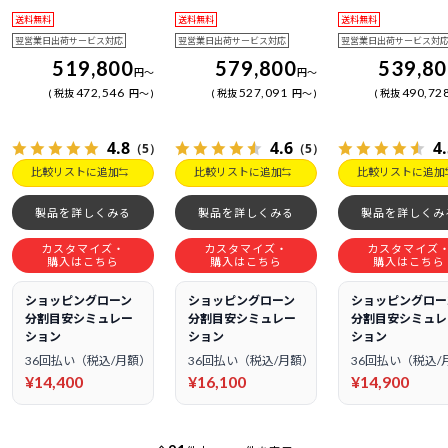
日電話サポート
日電話サポート
日電話サポート
送料無料
送料無料
送料無料
翌営業日出荷サービス対応
翌営業日出荷サービス対応
翌営業日出荷サービス対
519,800
579,800
539,8
円
～
円
～
472,546
527,091
490,72
税抜
円
～
税抜
円
～
税抜
4.8
4.6
4
（5）
（5）
比較リストに追加
比較リストに追加
比較リストに追加
製品を詳しくみる
製品を詳しくみる
製品を詳しくみ
カスタマイズ・
カスタマイズ・
カスタマイズ
購入はこちら
購入はこちら
購入はこちら
ショッピングローン
ショッピングローン
ショッピングロー
分割目安シミュレー
分割目安シミュレー
分割目安シミュレ
ション
ション
ション
36回払い（税込/月額）
36回払い（税込/月額）
36回払い（税込/
¥14,400
¥16,100
¥14,900