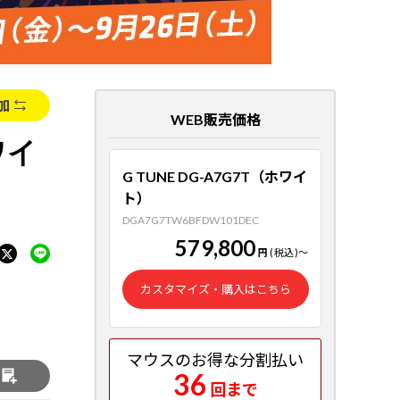
加
WEB販売価格
ワイ
G TUNE DG-A7G7T（ホワイ
ト）
DGA7G7TW6BFDW101DEC
579,800
円
(税込)
～
カスタマイズ・購入はこちら
マウスのお得な分割払い
36
る
回まで