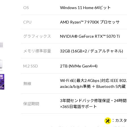
OS
Windows 11 Home 64ビット
CPU
AMD Ryzen™ 7 9700X プロセッサ
グラフィックス
NVIDIA® GeForce RTX™ 5070 Ti
メモリ標準容量
32GB (16GB×2 / デュアルチャネル)
M.2 SSD
2TB (NVMe Gen4×4)
Wi-Fi 6E( 最大2.4Gbps )対応 IEEE 802
無線
ax/ac/a/b/g/n準拠 ＋ Bluetooth 5内蔵
3年間センドバック修理保証・24時間
保証期間
×365日電話サポート
カスタ