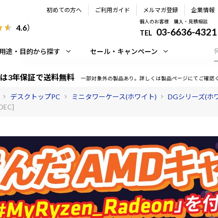
初めての方へ
ご利用ガイド
メルマガ登録
企業情報
個人のお客様 購入・見積相談
4.6
）
03-6636-4321
TEL
用途・目的から探す
セール・キャンペーン
は3年保証で送料無料
一部対象外の製品あり。詳しくは製品ページにてご確認
デスクトップPC
ミニタワーケース(ホワイト)
DGシリーズ(ホ
DEC]