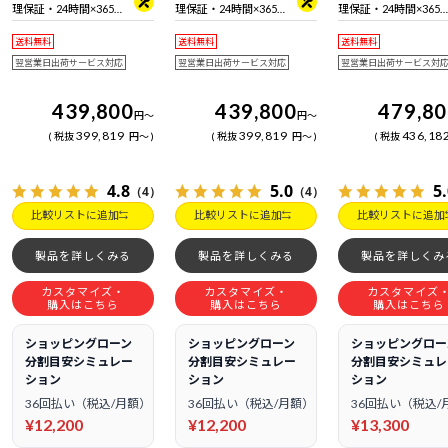
理保証・24時間×365
理保証・24時間×365
理保証・24時間×365
日電話サポート
日電話サポート
日電話サポート
送料無料
送料無料
送料無料
翌営業日出荷サービス対応
翌営業日出荷サービス対応
翌営業日出荷サービス対
439,800
439,800
479,8
円
～
円
～
399,819
399,819
436,18
税抜
円
～
税抜
円
～
税抜
4.8
5.0
5
（4）
（4）
比較リストに追加
比較リストに追加
比較リストに追加
製品を詳しくみる
製品を詳しくみる
製品を詳しくみ
カスタマイズ・
カスタマイズ・
カスタマイズ
購入はこちら
購入はこちら
購入はこちら
ショッピングローン
ショッピングローン
ショッピングロー
分割目安シミュレー
分割目安シミュレー
分割目安シミュレ
ション
ション
ション
36回払い（税込/月額）
36回払い（税込/月額）
36回払い（税込/
¥12,200
¥12,200
¥13,300