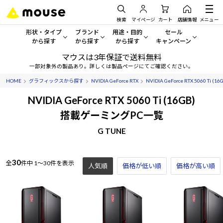
検索
マイページ
カート
店舗情報
メニュー
形状・タイプ
ブランド
用途・目的
セール
から探す
から探す
から探す
キャンペーン
マウスは3年保証で送料無料
形状・タイプから探す をすべてみる
mouse
一般向けパソコン
セール・キャンペーン
一部対象外の製品あり。詳しくは製品ページにてご確認ください。
HOME
グラフィックスから探す
NVIDIA GeForce RTX
NVIDIA GeForce RTX 5060 Ti (16
デスクトップPC
G TUNE
ゲーミングPC・ゲーム向けパソコン
期間限定セール
人気モデルが期間限定・お買
NVIDIA GeForce RTX 5060 Ti (16GB)
ノートPC
NEXTGEAR
クリエイティブ向け
搭載ゲーミングPC一覧
アウトレットパソコン
すべて新品の旧モデル製品な
G TUNE
タブレット
DAIV
ビジネス向けパソコン
おすすめ目玉パソコン
サーバー
MousePro
学習向けパソコン
今イチオシのパソコンをピッ
30
全
件中
1～30件を表示
人気順
価格が低い順
価格が高い順
ワークステーション
iiyama
スペック/パーツ別
Windows 11
|
Copilot+ PC
Windows 11
|
Copilot+ PC
ディスプレイ
AIおすすめパソコン