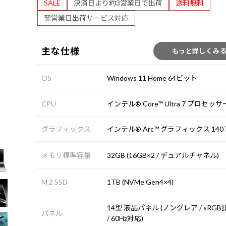
SALE
決済日より約3営業日で出荷
送料無料
翌営業日出荷サービス対応
主な仕様
もっと詳しくみ
OS
Windows 11 Home 64ビット
CPU
インテル® Core™ Ultra 7 プロセッサー
グラフィックス
インテル® Arc™ グラフィックス 140
メモリ標準容量
32GB (16GB×2 / デュアルチャネル)
M.2 SSD
1TB (NVMe Gen4×4)
14型 液晶パネル (ノングレア / sRGB
パネル
/ 60Hz対応)