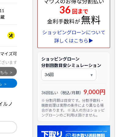
マウスのお得な分割払い
36
.11
回まで
無料
5内蔵
金利手数料が
ショッピングローンについて
詳しくはこちら▶
マイズ可
ショッピングローン
ございます
分割回数目安シミュレーション
9,000円
36回払い（税込/月額）
※ 分割月額は目安です。分割手数料・
イルノ
端数処理は実際の条件により異なる場
合があります。 ※ 法人の方はショッピ
ングローンのご利用は頂けません。