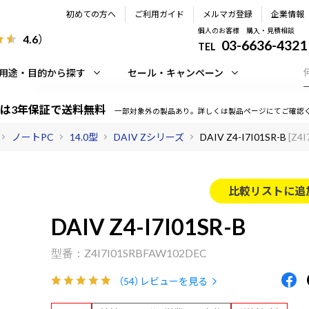
初めての方へ
ご利用ガイド
メルマガ登録
企業情報
個人のお客様 購入・見積相談
4.6
）
03-6636-4321
TEL
用途・目的から探す
セール・キャンペーン
は3年保証で送料無料
一部対象外の製品あり。詳しくは製品ページにてご確認
ノートPC
14.0型
DAIV Zシリーズ
DAIV Z4-I7I01SR-B
[Z4
比較リストに追
DAIV Z4-I7I01SR-B
Z4I7I01SRBFAW102DEC
（54）
レビューを見る