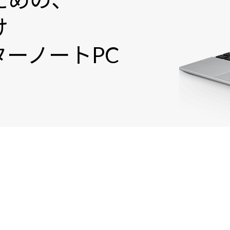
け
ーノートPC