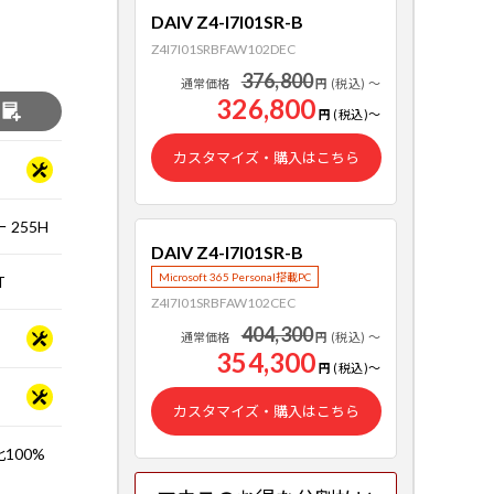
DAIV Z4-I7I01SR-B
Z4I7I01SRBFAW102DEC
376,800
通常価格
円
(税込)
～
326,800
る
円
(税込)
～
カスタマイズ・購入はこちら
 255H
DAIV Z4-I7I01SR-B
Microsoft 365 Personal搭載PC
T
Z4I7I01SRBFAW102CEC
404,300
通常価格
円
(税込)
～
354,300
円
(税込)
～
カスタマイズ・購入はこちら
比100%