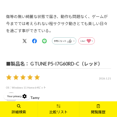
傷等の無い綺麗な状態で届き、動作も問題なく、ゲームが
今まででは考えられない程サクサク動きとても楽しい日々
を過ごす事ができている。
参考になった
0
Like!
0
■製品名： G TUNE P5-I7G60RD-C（レッド）
2026.1.21
OS：Windows 11 Home 64ビット
1867Tamy
詳細検索
比較リスト
閲覧履歴