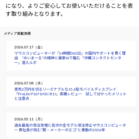
になり、よりご安心してお使いいただけることを表
す取り組みとなります。
メディア掲載実績
2026.07.17（金）
マウスコンピューターが「24時間365日」の国内サポートを貫く理
由 “ゆいまーる”の精神と最新AIで臨む「沖縄コンタクトセンタ
ー」潜入ルポ
2026.07.08（水）
実売2万円を切るリーズナブルな15.6型モバイルディスプレイ
「ProLite P1671HSC-B1J」実機レビュー 試して分かったメリット
と注意点
2026.05.11（月）
過去最高の受注急増と苦渋の全モデル受注停止――マウスコンピュータ
ー 軣社長が挑む“脱・メーカーのエゴ”と激動の2026年