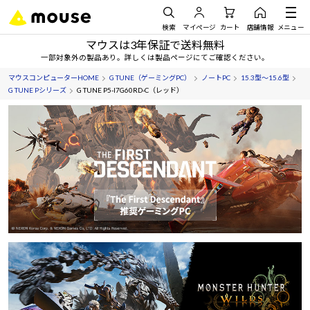
検索
マイページ
カート
店舗情報
メニュー
マウスは3年保証で送料無料
一部対象外の製品あり。詳しくは製品ページにてご確認ください。
マウスコンピューターHOME
G TUNE（ゲーミングPC）
ノートPC
15.3型～15.6型
G TUNE Pシリーズ
G TUNE P5-I7G60RD-C（レッド）