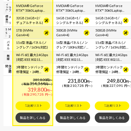
ク
グ
ラ
フ
ィ
ッ
NVIDIA® GeForce
NVIDIA® GeForce
NVIDIA® GeForce
RTX™ 5060 Laptop
RTX™ 5060 Laptop
RTX™ 5060 Laptop
GPU
GPU
GPU
容
メ
モ
リ
標
準
32GB (16GB×2 /
16GB (16GB×1 /
16GB (16GB×1 /
デュアルチャネル)
シングルチャネル)
シングルチャネル)
S
M
.
2
S
1TB (NVMe
500GB (NVMe
500GB (NVMe
Gen4×4)
Gen4×4)
Gen4×4)
パネル
15.6型 液晶パネル (ノ
16型 液晶パネル (ノン
15.6型 液晶パネル (ノ
ングレア / 165Hz対応)
グレア / 180Hz対応 / ア
ングレア / 165Hz対応 /
スペクト比16:10)
アスペクト比16:9)
Wi-Fi 6E( 最大2.4Gbps
Wi-Fi 6E( 最大2.4Gbps
Wi-Fi 6E( 最大2.4Gbps
無線
)対応 IEEE 802.11
)対応 IEEE 802.11
)対応 IEEE 802.11
ax/ac/a/b/g/n準拠 ＋
ax/ac/a/b/g/n準拠 ＋
ax/ac/a/b/g/n準拠 ＋
間
保
証
期
3年間センドバック
3年間センドバック
3年間センドバック
Bluetooth 5内蔵
Bluetooth 5内蔵
Bluetooth 5内蔵
修理保証・24時間
修理保証・24時間
修理保証・24時間
×365日電話サポー
×365日電話サポー
×365日電話サポー
389,800
231,800
249,800
円
～
ト
ト
ト
円
～
円
354,364
税抜
円
～
210,728
227,091
税抜
円
～
税抜
円
～
319,800
円
～
290,728
税抜
円
～
比較リスト
比較リスト
比較リスト
製品を詳しくみる
製品を詳しくみる
製品を詳しくみる