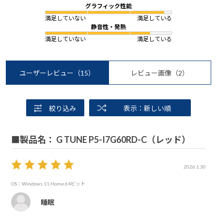
グラフィック性能
満足していない
満足している
静音性・発熱
満足していない
満足している
ユーザーレビュー
（15）
レビュー画像
（2）
絞り込み
表示：新しい順
■製品名： G TUNE P5-I7G60RD-C（レッド）
2026.1.30
OS：Windows 11 Home 64ビット
睡眠