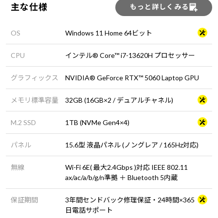
主な仕様
もっと詳しくみる
OS
Windows 11 Home 64ビット
CPU
インテル® Core™ i7-13620H プロセッサー
グラフィックス
NVIDIA® GeForce RTX™ 5060 Laptop GPU
メモリ標準容量
32GB (16GB×2 / デュアルチャネル)
M.2 SSD
1TB (NVMe Gen4×4)
パネル
15.6型 液晶パネル (ノングレア / 165Hz対応)
無線
Wi-Fi 6E( 最大2.4Gbps )対応 IEEE 802.11
ax/ac/a/b/g/n準拠 ＋ Bluetooth 5内蔵
保証期間
3年間センドバック修理保証・24時間×365
日電話サポート