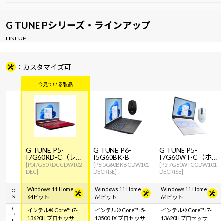
G TUNE Pシリーズ・ラインアップ
LINEUP
カスタマイズ可
G TUNE P5-
G TUNE P6-
G TUNE P5-
I7G60RD-C（レッ
I5G60BK-B
I7G60WT-C（ホワ
ド）
イト）
[P5I7G60RDCCDW102
[P6I5G60BKBCDW101
[P5I7G60WTCCDW101
DEC]
DECRISE]
DECRISE]
Windows 11 Home
Windows 11 Home
Windows 11 Home
OS
64ビット
64ビット
64ビット
CPU
インテル® Core™ i7-
インテル® Core™ i5-
インテル® Core™ i7-
13620H プロセッサー
13500HX プロセッサー
13620H プロセッサー