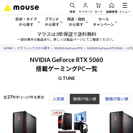
検索
マイページ
カート
店舗情報
メニュー
形状・タイプ
ブランド
用途・目的
セール
から探す
から探す
から探す
キャンペーン
マウスは3年保証で送料無料
形状・タイプから探す をすべてみる
mouse
一般向けパソコン
セール・キャンペーン
一部対象外の製品あり。詳しくは製品ページにてご確認ください。
HOME
グラフィックスから探す
NVIDIA GeForce RTX
NVIDIA GeForce RTX 5060
G T
デスクトップPC
G TUNE
ゲーミングPC・ゲーム向けパソコン
期間限定セール
人気モデルが期間限定・お買
NVIDIA GeForce RTX 5060
ノートPC
NEXTGEAR
クリエイティブ向け
搭載ゲーミングPC一覧
アウトレットパソコン
すべて新品の旧モデル製品な
G TUNE
タブレット
DAIV
ビジネス向けパソコン
おすすめ目玉パソコン
サーバー
MousePro
学習向けパソコン
今イチオシのパソコンをピッ
27
全
件中
1～27件を表示
人気順
価格が低い順
価格が高い順
ワークステーション
iiyama
スペック/パーツ別
Windows 11
|
Copilot+ PC
NEW
Windows 11
|
Copilot+ PC
ディスプレイ
AIおすすめパソコン