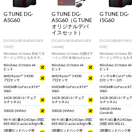
Windows 11
|
Copilot+ PC
Windows 11
|
Copilot+ PC
G TUNE DG-
G TUNE DG-
G TUNE DG-
A5G60
A5G60（G TUNE
I5G60
オリジナルデバ
イスセット）
[DGA5G60B5BADW102DE
[DGA5G60B5BADW102DE
[DGI5G60B8BFDW1
CRISE]
CALWA]
RISE]
Windows 11 Home 初めての
Windows 11 Home 内容はゲ
Windows 11 Home
ゲーミングPCにもおすす
ーミングPC本体(GeForce
ゲーミングPCにもお
め。GeForce RTX 5060搭載
RTX 5060 搭載)、マウス、マ
め。インテル Core Ultr
Windows 11 Home 64
Windows 11 Home 64
Windows 11 Home 64
のミニタワー型デスクトッ
ウスパッド、キーボード、
プロセッサー 225 と
ビット
ビット
ビット
プPC。※モニタ・マウス・
ヘッドセット、液晶ディス
GeForce RTX 506
キーボードは別売りです。
プレイ。はじめてのゲーミ
ニタワー型デスクトッ
AMD Ryzen™ 5 4500
AMD Ryzen™ 5 4500
インテル® Core™ Ultr
ングPCにオススメのスター
PC。※モニタ・マウ
プロセッサ
プロセッサ
ロセッサー 225
ターセット。
ーボードは別売りです
NVIDIA® GeForce RTX™
NVIDIA® GeForce RTX™
NVIDIA® GeForce R
5060
5060
5060
16GB (8GB×2 / デュア
16GB (8GB×2 / デュア
16GB (8GB×2 / デュ
ルチャネル)
ルチャネル)
ルチャネル)
500GB (NVMe
500GB (NVMe)
500GB (NVMe)
Gen4×4)
Wi-Fi 6E( 最大2.4Gbps )対応
Wi-Fi 6E( 最大2.4Gbps )対応
Wi-Fi 6E( 最大2.4Gbps
IEEE 802.11 ax/ac/a/b/g/n準
IEEE 802.11 ax/ac/a/b/g/n準
)対応 IEEE 802.11
拠 ＋ Bluetooth 5内蔵
拠 ＋ Bluetooth 5内蔵
ax/ac/a/b/g/n準拠 ＋
3年間センドバック修
3年間センドバック修
3年間センドバック修
Bluetooth 5内蔵