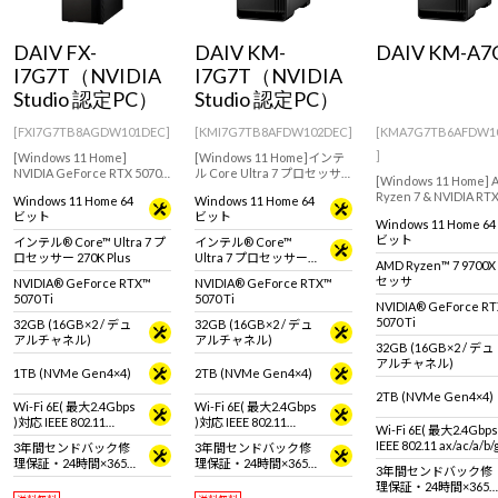
Windows 11
|
Copilot+ PC
Windows 11
|
Copilot+ PC
DAIV FX-
DAIV KM-
DAIV KM-A7
I7G7T（NVIDIA
I7G7T（NVIDIA
Studio 認定PC）
Studio 認定PC）
[FXI7G7TB8AGDW101DEC]
[KMI7G7TB8AFDW102DEC]
[KMA7G7TB6AFDW1
]
[Windows 11 Home]
[Windows 11 Home]インテ
NVIDIA GeForce RTX 5070
ル Core Ultra 7 プロセッサ
[Windows 11 Home]
Ti(16GB)搭載でクリエイテ
ー 265搭載モデル。NVIDIA
Ryzen 7 & NVIDIA RT
Windows 11 Home 64
Windows 11 Home 64
ィブを幅広く楽しみたい人
GeForce RTX 5070 Ti搭載で
5070Ti搭載でマンガ
ビット
ビット
におすすめなモデル
幅広いクリエイティブにお
Windows 11 Home 64
スト制作や動画編集な
すすめなミニタワー型デス
ビット
インテル® Core™ Ultra 7 プ
インテル® Core™
おすすめなミニタワー
クトップPC
ロセッサー 270K Plus
Ultra 7 プロセッサー
スクトップPC
AMD Ryzen™ 7 9700
265
セッサ
NVIDIA® GeForce RTX™
NVIDIA® GeForce RTX™
5070 Ti
5070 Ti
NVIDIA® GeForce R
5070 Ti
32GB (16GB×2 / デュ
32GB (16GB×2 / デュ
アルチャネル)
アルチャネル)
32GB (16GB×2 / デュ
アルチャネル)
1TB (NVMe Gen4×4)
2TB (NVMe Gen4×4)
2TB (NVMe Gen4×4)
Wi-Fi 6E( 最大2.4Gbps
Wi-Fi 6E( 最大2.4Gbps
)対応 IEEE 802.11
)対応 IEEE 802.11
Wi-Fi 6E( 最大2.4Gbp
ax/ac/a/b/g/n準拠 ＋
ax/ac/a/b/g/n準拠 ＋
IEEE 802.11 ax/ac/a/b
3年間センドバック修
3年間センドバック修
Bluetooth 5内蔵
Bluetooth 5内蔵
拠 ＋ Bluetooth 5内蔵
理保証・24時間×365
理保証・24時間×365
3年間センドバック修
日電話サポート
日電話サポート
理保証・24時間×365