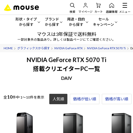
検索
マイページ
カート
店舗情報
メニュー
形状・タイプ
ブランド
用途・目的
セール
から探す
から探す
から探す
キャンペーン
マウスは3年保証で送料無料
形状・タイプから探す をすべてみる
mouse
一般向けパソコン
セール・キャンペーン
一部対象外の製品あり。詳しくは製品ページにてご確認ください。
HOME
グラフィックスから探す
NVIDIA GeForce RTX
NVIDIA GeForce RTX 5070 Ti
D
デスクトップPC
G TUNE
ゲーミングPC・ゲーム向けパソコン
期間限定セール
人気モデルが期間限定・お買
NVIDIA GeForce RTX 5070 Ti
ノートPC
NEXTGEAR
クリエイティブ向け
搭載クリエイターPC一覧
アウトレットパソコン
すべて新品の旧モデル製品な
DAIV
タブレット
DAIV
ビジネス向けパソコン
おすすめ目玉パソコン
サーバー
MousePro
学習向けパソコン
今イチオシのパソコンをピッ
10
全
件中
1～10件を表示
人気順
価格が低い順
価格が高い順
ワークステーション
iiyama
スペック/パーツ別
Windows 11
|
Copilot+ PC
Windows 11
|
Copilot+ PC
ディスプレイ
AIおすすめパソコン