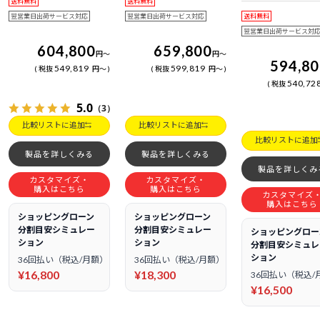
送料無料
送料無料
日電話サポート
翌営業日出荷サービス対応
翌営業日出荷サービス対応
送料無料
翌営業日出荷サービス対
604,800
659,800
円
～
円
～
594,8
549,819
599,819
税抜
円
～
税抜
円
～
540,72
税抜
5.0
（3）
比較リストに追加
比較リストに追加
比較リストに追加
製品を詳しくみる
製品を詳しくみる
製品を詳しくみ
カスタマイズ・
カスタマイズ・
購入はこちら
購入はこちら
カスタマイズ
購入はこちら
ショッピングローン
ショッピングローン
分割目安シミュレー
分割目安シミュレー
ショッピングロー
ション
ション
分割目安シミュレ
ション
36回払い（税込/月額）
36回払い（税込/月額）
¥16,800
¥18,300
36回払い（税込/
¥16,500