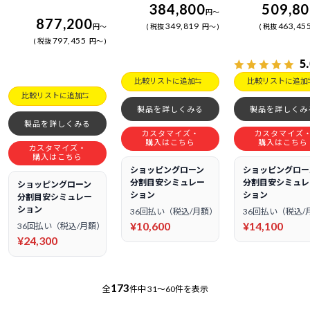
384,800
509,8
円
～
877,200
349,819
463,45
円
～
税抜
円
～
税抜
797,455
税抜
円
～
5
比較リストに追加
比較リストに追加
比較リストに追加
製品を詳しくみる
製品を詳しくみ
製品を詳しくみる
カスタマイズ・
カスタマイズ
購入はこちら
購入はこちら
カスタマイズ・
購入はこちら
ショッピングローン
ショッピングロー
分割目安シミュレー
分割目安シミュレ
ショッピングローン
ション
ション
分割目安シミュレー
ション
36回払い（税込/月額）
36回払い（税込/
¥10,600
¥14,100
36回払い（税込/月額）
¥24,300
173
全
件中
31～60件を表示