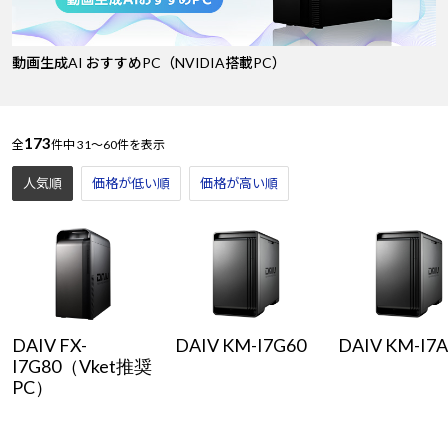
動画生成AI おすすめPC（NVIDIA搭載PC）
173
全
件中
31～60件を表示
人気順
価格が低い順
価格が高い順
DAIV FX-
DAIV KM-I7G60
DAIV KM-I7
I7G80（Vket推奨
PC）