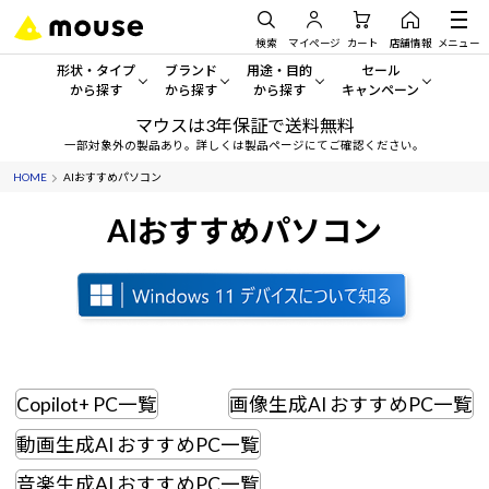
検索
マイページ
カート
店舗情報
メニュー
形状・タイプ
ブランド
用途・目的
セール
から探す
から探す
から探す
キャンペーン
マウスは3年保証で送料無料
形状・タイプから探す をすべてみる
mouse
一般向けパソコン
セール・キャンペーン
一部対象外の製品あり。詳しくは製品ページにてご確認ください。
HOME
AIおすすめパソコン
デスクトップPC
G TUNE
ゲーミングPC・ゲーム向けパソコン
期間限定セール
人気モデルが期間限定・お買
AIおすすめパソコン
ノートPC
NEXTGEAR
クリエイティブ向け
アウトレットパソコン
すべて新品の旧モデル製品な
タブレット
DAIV
ビジネス向けパソコン
おすすめ目玉パソコン
サーバー
MousePro
学習向けパソコン
今イチオシのパソコンをピッ
ワークステーション
iiyama
スペック/パーツ別
Copilot+ PC一覧
画像生成AI おすすめPC一覧
Windows 11
|
Copilot+ PC
動画生成AI おすすめPC一覧
Windows 11
|
Copilot+ PC
ディスプレイ
AIおすすめパソコン
音楽生成AI おすすめPC一覧