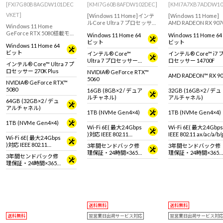
[FXI7G80B8AGDW101DEC
[KMI7G60B8AFDW102DEC]
[KMI7A7XB7ADDW10
VKET]
[Windows 11 Home]インテ
[Windows 11 Home]
ルCore Ultra 7 プロセッサー
AMD RADEON RX 907
Windows 11 Home
265搭載モデル。GeForce
載モデル！あらゆるク
GeForce RTX 5080搭載モデ
Windows 11 Home 64
Windows 11 Home 64
RTX 5060搭載でこれからク
イティブにおすすめな
ル！これからクリエイティ
ビット
ビット
リエイティブを始める方に
クトップパソコン
Windows 11 Home 64
ブを始める方におすすめな
もおすすめのミニタワー型
ビット
インテル® Core™
インテル® Core™ i7 
モデル【DAIV 10周年3Dデー
デスクトップPC
Ultra 7 プロセッサー
ロセッサー 14700F
タとオリジナル壁紙付
インテル® Core™ Ultra 7 プ
265
属！】
ロセッサー 270K Plus
NVIDIA® GeForce RTX™
AMD RADEON™ RX 90
5060
NVIDIA® GeForce RTX™
5080
16GB (8GB×2 / デュア
32GB (16GB×2 / デュ
ルチャネル)
アルチャネル)
64GB (32GB×2 / デュ
アルチャネル)
1TB (NVMe Gen4×4)
1TB (NVMe Gen4×4)
1TB (NVMe Gen4×4)
Wi-Fi 6E( 最大2.4Gbps
Wi-Fi 6E( 最大2.4Gbp
)対応 IEEE 802.11
IEEE 802.11 ax/ac/a/b
Wi-Fi 6E( 最大2.4Gbps
ax/ac/a/b/g/n準拠 ＋
拠 ＋ Bluetooth 5内蔵
)対応 IEEE 802.11
3年間センドバック修
3年間センドバック修
Bluetooth 5内蔵
ax/ac/a/b/g/n準拠 ＋
理保証・24時間×365
理保証・24時間×365
3年間センドバック修
Bluetooth 5内蔵
日電話サポート
日電話サポート
理保証・24時間×365
日電話サポート
送料無料
送料無料
送料無料
翌営業日出荷サービス対応
翌営業日出荷サービス対