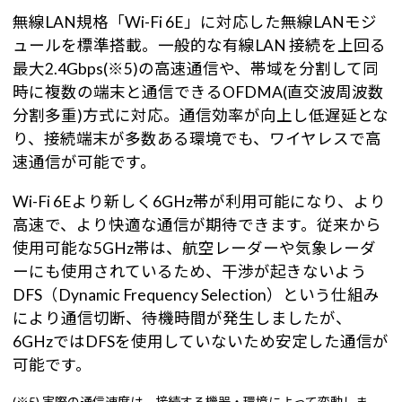
無線LAN規格「Wi-Fi 6E」に対応した無線LANモジ
ュールを標準搭載。一般的な有線LAN 接続を上回る
最大2.4Gbps(※5)の高速通信や、帯域を分割して同
時に複数の端末と通信できるOFDMA(直交波周波数
分割多重)方式に対応。通信効率が向上し低遅延とな
り、接続端末が多数ある環境でも、ワイヤレスで高
速通信が可能です。
Wi-Fi 6Eより新しく6GHz帯が利用可能になり、より
高速で、より快適な通信が期待できます。従来から
使用可能な5GHz帯は、航空レーダーや気象レーダ
ーにも使用されているため、干渉が起きないよう
DFS（Dynamic Frequency Selection）という仕組み
により通信切断、待機時間が発生しましたが、
6GHzではDFSを使用していないため安定した通信が
可能です。
(※5) 実際の通信速度は、接続する機器・環境によって変動しま