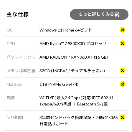
主な仕様
もっと詳しくみる
OS
Windows 11 Home 64ビット
CPU
AMD Ryzen™ 7 9800X3D プロセッサ
グラフィックス
AMD RADEON™ RX 9060 XT (16 GB)
メモリ標準容量
32GB (16GB×2 / デュアルチャネル)
M.2 SSD
1TB (NVMe Gen4×4)
無線
Wi-Fi 6E( 最大2.4Gbps )対応 IEEE 802.11
ax/ac/a/b/g/n準拠 ＋ Bluetooth 5内蔵
保証期間
3年間センドバック修理保証・24時間×365
日電話サポート