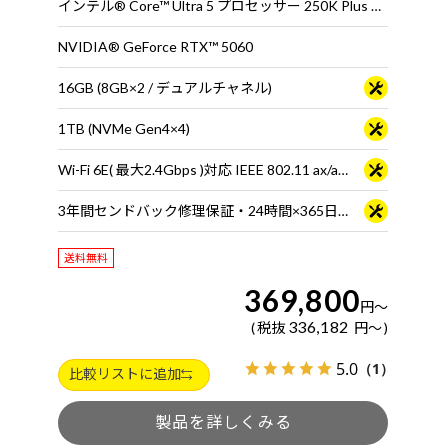
インテル® Core™ Ultra 5 プロセッサー 250K Plus ※65W動作
NVIDIA® GeForce RTX™ 5060
16GB (8GB×2 / デュアルチャネル)
1TB (NVMe Gen4×4)
Wi-Fi 6E( 最大2.4Gbps )対応 IEEE 802.11 ax/ac/a/b/g/n準拠 ＋ Bluetooth 5内蔵
3年間センドバック修理保証・24時間×365日電話サポート
送料無料
369,800
円
～
336,182
税抜
円
～
5.0
（1）
比較リストに追加
製品を詳しくみる