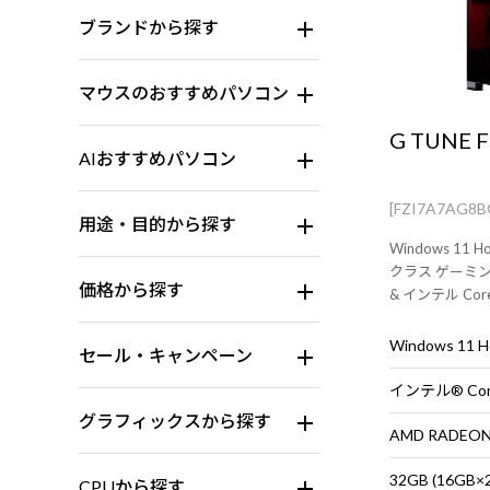
ブランドから探す
マウスのおすすめパソコン
G TUNE F
AIおすすめパソコン
[FZI7A7AG8
用途・目的から探す
Windows 1
クラス ゲーミングP
価格から探す
& インテル Core
搭載。 ※モニ
です。
Windows 11
セール・キャンペーン
グラフィックスから探す
AMD RADEON™
32GB (16G
CPUから探す