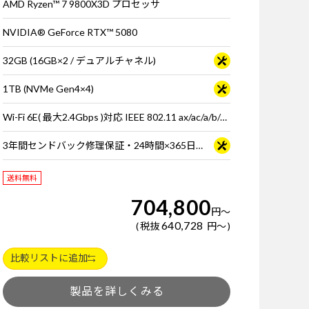
AMD Ryzen™ 7 9800X3D プロセッサ
NVIDIA® GeForce RTX™ 5080
32GB (16GB×2 / デュアルチャネル)
1TB (NVMe Gen4×4)
Wi-Fi 6E( 最大2.4Gbps )対応 IEEE 802.11 ax/ac/a/b/g/n準拠 ＋ Bluetooth 5内蔵
3年間センドバック修理保証・24時間×365日電話サポート
送料無料
704,800
円
～
640,728
税抜
円
～
比較リストに追加
製品を詳しくみる