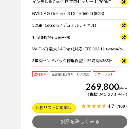
インテル® Core™ i7 プロセッサー 14700KF
NVIDIA® GeForce RTX™ 5060 Ti (8GB)
32GB (16GB×2 / デュアルチャネル)
1TB (NVMe Gen4×4)
Wi-Fi 6E( 最大2.4Gbps )対応 IEEE 802.11 ax/ac/a/b/g/n準拠 ＋ Bluetooth 5内蔵
3年間センドバック修理保証・24時間×365日電話サポート
送料無料
翌営業日出荷サービス対応
アウトレット
269,800
円
～
245,273
税抜
円
～
4.7
（100）
比較リストに追加
製品を詳しくみる