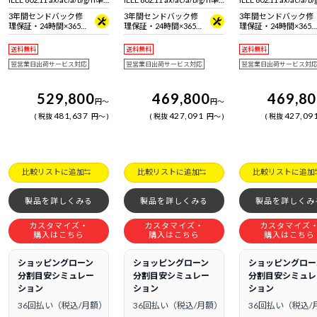
拠 ＋ Bluetooth 5内蔵
拠 ＋ Bluetooth 5内蔵
拠 ＋ Bluetooth 5内蔵
3年間センドバック修
3年間センドバック修
3年間センドバック修
理保証・24時間×365
理保証・24時間×365
理保証・24時間×365
日電話サポート
日電話サポート
日電話サポート
送料無料
送料無料
送料無料
翌営業日出荷サービス対応
翌営業日出荷サービス対応
翌営業日出荷サービス対
529,800
469,800
469,8
円
～
円
～
481,637
427,091
427,09
税抜
円
～
税抜
円
～
税抜
比較リストに追加
比較リストに追加
比較リストに追加
製品を詳しくみる
製品を詳しくみる
製品を詳しくみ
カスタマイズ・
カスタマイズ・
カスタマイズ
購入はこちら
購入はこちら
購入はこちら
ショッピングローン
ショッピングローン
ショッピングロー
分割目安シミュレー
分割目安シミュレー
分割目安シミュレ
ション
ション
ション
36回払い（税込/月額）
36回払い（税込/月額）
36回払い（税込/