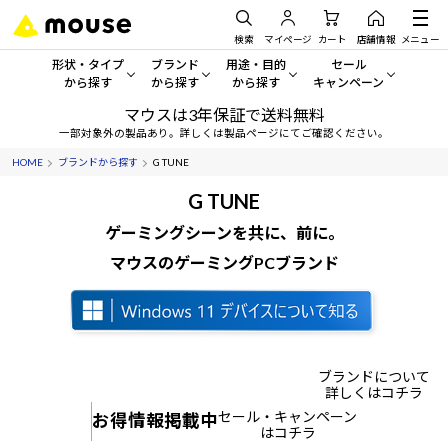
検索
マイページ
カート
店舗情報
メニュー
形状・タイプ
ブランド
用途・目的
セール
から探す
から探す
から探す
キャンペーン
マウスは3年保証で送料無料
形状・タイプから探す をすべてみる
mouse
一般向けパソコン
セール・キャンペーン
一部対象外の製品あり。詳しくは製品ページにてご確認ください。
HOME
ブランドから探す
G TUNE
デスクトップPC
G TUNE
ゲーミングPC・ゲーム向けパソコン
期間限定セール
人気モデルが期間限定・お買
G TUNE
ノートPC
NEXTGEAR
クリエイティブ向け
ゲーミングシーンを共に、前に。
アウトレットパソコン
すべて新品の旧モデル製品な
マウスのゲーミングPCブランド
タブレット
DAIV
ビジネス向けパソコン
おすすめ目玉パソコン
サーバー
MousePro
学習向けパソコン
今イチオシのパソコンをピッ
ワークステーション
iiyama
スペック/パーツ別
Windows 11
|
Copilot+ PC
ブランドについて
詳しくはコチラ
Windows 11
|
Copilot+ PC
ディスプレイ
AIおすすめパソコン
セール・キャンペーン
お得情報掲載中
はコチラ