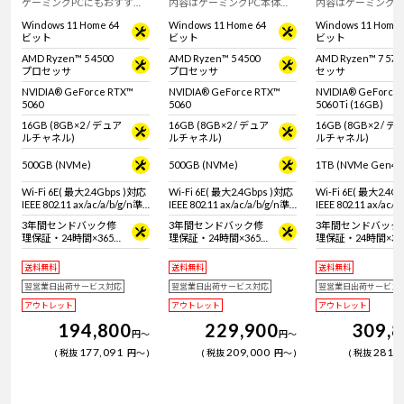
ゲーミングPCにもおすす
内容はゲーミングPC本体
内容はゲーミングP
め。GeForce RTX 5060搭載
(GeForce RTX 5060搭載)、
(GeForce RTX 506
Windows 11 Home 64
Windows 11 Home 64
Windows 11 Home 
のミニタワー型デスクトッ
マウス、キーボード、ヘッ
搭載)、マウス、キ
ビット
ビット
ビット
プPC。※モニタ・マウス・
ドセット。周辺機器にもこ
ド、ヘッドセット
キーボードは別売りです。
だわりたい方にオススメの
器にもこだわりた
AMD Ryzen™ 5 4500
AMD Ryzen™ 5 4500
AMD Ryzen™ 7 57
セットモデル。
ススメのセットモ
プロセッサ
プロセッサ
セッサ
NVIDIA® GeForce RTX™
NVIDIA® GeForce RTX™
NVIDIA® GeForce
5060
5060
5060 Ti (16GB)
16GB (8GB×2 / デュア
16GB (8GB×2 / デュア
16GB (8GB×2 / デ
ルチャネル)
ルチャネル)
ルチャネル)
500GB (NVMe)
500GB (NVMe)
1TB (NVMe Gen4×
Wi-Fi 6E( 最大2.4Gbps )対応
Wi-Fi 6E( 最大2.4Gbps )対応
Wi-Fi 6E( 最大2.4G
IEEE 802.11 ax/ac/a/b/g/n準
IEEE 802.11 ax/ac/a/b/g/n準
IEEE 802.11 ax/ac/a
拠 ＋ Bluetooth 5内蔵
拠 ＋ Bluetooth 5内蔵
拠 ＋ Bluetooth 5
3年間センドバック修
3年間センドバック修
3年間センドバック
理保証・24時間×365
理保証・24時間×365
理保証・24時間×36
日電話サポート
日電話サポート
日電話サポート
送料無料
送料無料
送料無料
翌営業日出荷サービス対応
翌営業日出荷サービス対応
翌営業日出荷サービス
アウトレット
アウトレット
アウトレット
194,800
229,900
309,
円
～
円
～
177,091
209,000
281,
税抜
円
～
税抜
円
～
税抜