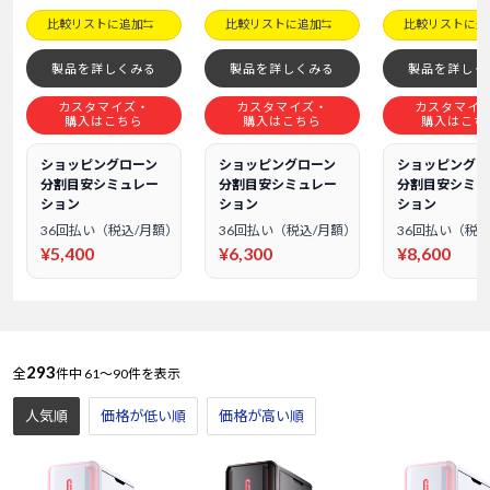
比較リストに追加
比較リストに追加
比較リストに追
製品を詳しくみる
製品を詳しくみる
製品を詳しく
カスタマイズ・
カスタマイズ・
カスタマイ
購入はこちら
購入はこちら
購入はこち
ショッピングローン
ショッピングローン
ショッピングロ
分割目安シミュレー
分割目安シミュレー
分割目安シミュ
ション
ション
ション
36回払い（税込/月額）
36回払い（税込/月額）
36回払い（税込
¥5,400
¥6,300
¥8,600
293
全
件中
61～90件を表示
人気順
価格が低い順
価格が高い順