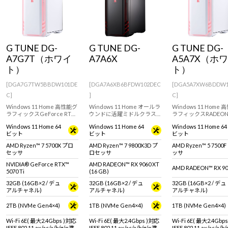
G TUNE DG-
G TUNE DG-
G TUNE DG-
A7G7T（ホワイ
A7A6X
A5A7X（ホ
ト）
ト）
[DGA7G7TW5BBDW101DE
[DGA7A6XB6BFDW102DEC
[DGA5A7XW6BDDW1
C]
]
C]
Windows 11 Home 高性能グ
Windows 11 Home オールラ
Windows 11 Home
ラフィックスGeForce RTX
ウンドに活躍ミドルクラス
ラフィックスRADEON
5070 Ti / 16GBオールラウン
ゲーミングPC。RADEON RX
9070 XT (16GB) を
Windows 11 Home 64
Windows 11 Home 64
Windows 11 Home 64
ドに活躍するミドルクラス
9060 XT / 16GB & AMD
ゲーミングPC。快適
ビット
ビット
ビット
ゲーミングPC。快適なゲー
Ryzen 7 9800X3D 搭載。 ※
ムプレイにおすすめで
ムプレイにおすすめです。※
モニタ・マウス・キーボー
モニタ・マウス・キー
AMD Ryzen™ 7 5700X プロ
AMD Ryzen™ 7 9800X3D プ
AMD Ryzen™ 5 7500
モニタ・マウス・キーボー
ドは別売りです。
ドは別売りです。
セッサ
ロセッサ
ッサ
ドは別売りです。
NVIDIA® GeForce RTX™
AMD RADEON™ RX 9060 XT
AMD RADEON™ RX 90
5070 Ti
(16 GB)
32GB (16GB×2 / デュ
32GB (16GB×2 / デュ
32GB (16GB×2 / デュ
アルチャネル)
アルチャネル)
アルチャネル)
2TB (NVMe Gen4×4)
1TB (NVMe Gen4×4)
1TB (NVMe Gen4×4)
Wi-Fi 6E( 最大2.4Gbps )対応
Wi-Fi 6E( 最大2.4Gbps )対応
Wi-Fi 6E( 最大2.4Gbp
IEEE 802.11 ax/ac/a/b/g/n準
IEEE 802.11 ax/ac/a/b/g/n準
IEEE 802.11 ax/ac/a/b