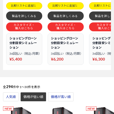
比較リストに追加
比較リストに追加
比較リストに追
製品を詳しくみる
製品を詳しくみる
製品を詳しく
カスタマイズ・
カスタマイズ・
カスタマイ
購入はこちら
購入はこちら
購入はこち
ショッピングローン
ショッピングローン
ショッピングロ
分割目安シミュレー
分割目安シミュレー
分割目安シミュ
ション
ション
ション
36回払い（税込/月額）
36回払い（税込/月額）
36回払い（税込
¥5,400
¥6,200
¥6,300
294
全
件中
1～30件を表示
人気順
価格が低い順
価格が高い順
NEW
NEW