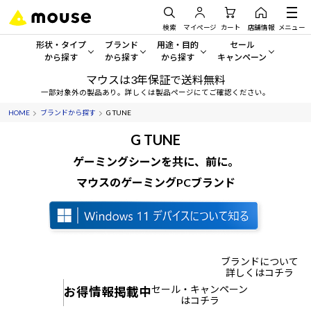
検索
マイページ
カート
店舗情報
メニュー
形状・タイプ
ブランド
用途・目的
セール
から探す
から探す
から探す
キャンペーン
マウスは3年保証で送料無料
形状・タイプから探す をすべてみる
mouse
一般向けパソコン
セール・キャンペーン
一部対象外の製品あり。詳しくは製品ページにてご確認ください。
HOME
ブランドから探す
G TUNE
デスクトップPC
G TUNE
ゲーミングPC・ゲーム向けパソコン
期間限定セール
人気モデルが期間限定・お買
G TUNE
ノートPC
NEXTGEAR
クリエイティブ向け
ゲーミングシーンを共に、前に。
アウトレットパソコン
すべて新品の旧モデル製品な
マウスのゲーミングPCブランド
タブレット
DAIV
ビジネス向けパソコン
おすすめ目玉パソコン
サーバー
MousePro
学習向けパソコン
今イチオシのパソコンをピッ
ワークステーション
iiyama
スペック/パーツ別
Windows 11
|
Copilot+ PC
ブランドについて
詳しくはコチラ
Windows 11
|
Copilot+ PC
ディスプレイ
AIおすすめパソコン
セール・キャンペーン
お得情報掲載中
はコチラ