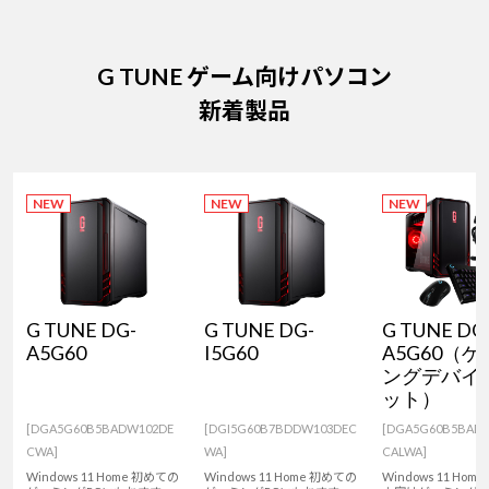
G TUNE ゲーム向けパソコン
新着製品
NEW
NEW
NEW
G TUNE DG-
G TUNE DG-
G TUNE DG
A5G60
I5G60
A5G60（
ングデバイ
ット）
[DGA5G60B5BADW102DE
[DGI5G60B7BDDW103DEC
[DGA5G60B5BAD
CWA]
WA]
CALWA]
Windows 11 Home 初めての
Windows 11 Home 初めての
Windows 11 Home