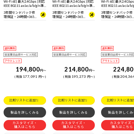
Wi-Fi 6E( 最大2.4Gbps )対応
Wi-Fi 6E( 最大2.4Gbps )対応
Wi-Fi 6E( 最大2.4Gbp
IEEE 802.11 ax/ac/a/b/g/n準
IEEE 802.11 ax/ac/a/b/g/n準
IEEE 802.11 ax/ac/a/b
拠 ＋ Bluetooth 5内蔵
拠 ＋ Bluetooth 5内蔵
拠 ＋ Bluetooth 5内蔵
3年間センドバック修
3年間センドバック修
3年間センドバック修
理保証・24時間×365
理保証・24時間×365
理保証・24時間×365
日電話サポート
日電話サポート
日電話サポート
送料無料
送料無料
送料無料
翌営業日出荷サービス対応
翌営業日出荷サービス対応
翌営業日出荷サービス対
アウトレット
アウトレット
194,800
214,800
224,8
円
～
円
～
177,091
195,273
204,36
税抜
円
～
税抜
円
～
税抜
比較リストに追加
比較リストに追加
比較リストに追加
製品を詳しくみる
製品を詳しくみる
製品を詳しくみ
カスタマイズ・
カスタマイズ・
カスタマイズ
購入はこちら
購入はこちら
購入はこちら