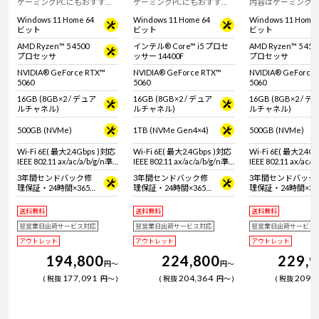
ゲーミングPCにもおすす
ゲーミングPCにもおすす
内容はゲーミングP
め。GeForce RTX 5060搭載
め。インテル Core i5 プロセ
(GeForce RTX 50
Windows 11 Home 64
Windows 11 Home 64
Windows 11 Home 
のミニタワー型デスクトッ
ッサー 14400F と GeForce
マウス、キーボー
ビット
ビット
ビット
プPC。※モニタ・マウス・
RTX 5060搭載のミニタワー
ドセット。周辺機
キーボードは別売りです。
型デスクトップPC。※モニ
だわりたい方にオ
AMD Ryzen™ 5 4500
インテル® Core™ i5 プロセ
AMD Ryzen™ 5 450
タ・マウス・キーボードは
セットモデル。
プロセッサ
ッサー 14400F
プロセッサ
別売りです。
NVIDIA® GeForce RTX™
NVIDIA® GeForce RTX™
NVIDIA® GeForce
5060
5060
5060
16GB (8GB×2 / デュア
16GB (8GB×2 / デュア
16GB (8GB×2 / デ
ルチャネル)
ルチャネル)
ルチャネル)
500GB (NVMe)
1TB (NVMe Gen4×4)
500GB (NVMe)
Wi-Fi 6E( 最大2.4Gbps )対応
Wi-Fi 6E( 最大2.4Gbps )対応
Wi-Fi 6E( 最大2.4G
IEEE 802.11 ax/ac/a/b/g/n準
IEEE 802.11 ax/ac/a/b/g/n準
IEEE 802.11 ax/ac/a
拠 ＋ Bluetooth 5内蔵
拠 ＋ Bluetooth 5内蔵
拠 ＋ Bluetooth 5
3年間センドバック修
3年間センドバック修
3年間センドバック
理保証・24時間×365
理保証・24時間×365
理保証・24時間×36
日電話サポート
日電話サポート
日電話サポート
送料無料
送料無料
送料無料
翌営業日出荷サービス対応
翌営業日出荷サービス対応
翌営業日出荷サービス
アウトレット
アウトレット
アウトレット
194,800
224,800
229,
円
～
円
～
177,091
204,364
209,
税抜
円
～
税抜
円
～
税抜