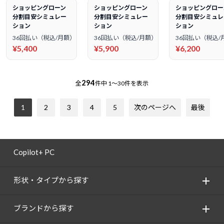
ショッピングローン
ショッピングローン
ショッピングロー
分割目安シミュレー
分割目安シミュレー
分割目安シミュレ
ション
ション
ション
36回払い（税込/月額）
36回払い（税込/月額）
36回払い（税込/
¥5,400
¥5,900
¥6,200
294
全
件中
1～30件を表示
1
2
3
4
5
次のページへ
最後
Copilot+ PC
形状・タイプから探す
ブランドから探す