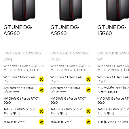
G TUNE DG-
G TUNE DG-
G TUNE DG-
A5G60
A5G60
I5G60
[DGA5G60B5BADW102DE
[DGA5G60B5BADW102DE
[DGI5G60B7BDDW1
CWA]
CRISE]
WA]
Windows 11 Home 初めての
Windows 11 Home 初めての
Windows 11 Home
ゲーミングPCにもおすす
ゲーミングPCにもおすす
ゲーミングPCにもお
め。GeForce RTX 5060搭載
め。GeForce RTX 5060搭載
め。インテル Core i5
Windows 11 Home 64
Windows 11 Home 64
Windows 11 Home 64
のミニタワー型デスクトッ
のミニタワー型デスクトッ
ッサー 14400F と GeF
ビット
ビット
ビット
プPC。※モニタ・マウス・
プPC。※モニタ・マウス・
RTX 5060搭載のミニ
キーボードは別売りです。
キーボードは別売りです。
型デスクトップPC。
AMD Ryzen™ 5 4500
AMD Ryzen™ 5 4500
インテル® Core™ i5
タ・マウス・キーボー
プロセッサ
プロセッサ
ッサー 14400F
別売りです。
NVIDIA® GeForce RTX™
NVIDIA® GeForce RTX™
NVIDIA® GeForce R
5060
5060
5060
16GB (8GB×2 / デュア
16GB (8GB×2 / デュア
16GB (8GB×2 / デュ
ルチャネル)
ルチャネル)
ルチャネル)
500GB (NVMe)
500GB (NVMe)
1TB (NVMe Gen4×4)