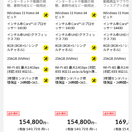
インターネットや動画の視
インターネットや動画の視
動画再生やブラウ
聴、書類作成など一般用途
聴、書類作成など一般用途
フィスアプリの使
におすすめなスリム型デス
におすすめなスリム型デス
すめなスリム型デ
Windows 11 Home 64
Windows 11 Home 64
Windows 11 Home 
クトップパソコン！【キー
クトップパソコン！【ホワ
プパソコン！【キ
ビット
ビット
ビット
ボード・マウス標準付属】
イトキーボード・マウス標
ド・マウス標準付
準付属】
インテル® Core™ i3 プロセ
インテル® Core™ i3 プロセ
インテル® Core™ i
ッサー 14100
ッサー 14100
ッサー 14400
インテル® UHD グラフィッ
インテル® UHD グラフィッ
インテル® UHD 
クス 730
クス 730
クス 730
8GB (8GB×1 / シング
8GB (8GB×1 / シング
8GB (8GB×1 / シ
ルチャネル)
ルチャネル)
ルチャネル)
256GB (NVMe)
256GB (NVMe)
256GB (NVMe)
Wi-Fi 6E( 最大2.4Gbps
Wi-Fi 6E( 最大2.4Gbps )対応
Wi-Fi 6E( 最大2.4G
)対応 IEEE 802.11
IEEE 802.11 ax/ac/a/b/g/n準
)対応 IEEE 802.11
ax/ac/a/b/g/n準拠 ＋
拠 ＋ Bluetooth 5内蔵
ax/ac/a/b/g/n準拠 
3年間センドバック修
3年間センドバック修
3年間センドバック
Bluetooth 5内蔵
Bluetooth 5内蔵
理保証・24時間×365
理保証・24時間×365
理保証・24時間×36
日電話サポート
日電話サポート
日電話サポート
送料無料
送料無料
送料無料
154,800
154,800
169,
円
～
円
～
140,728
140,728
154,
税抜
円
～
税抜
円
～
税抜