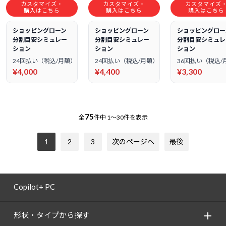
カスタマイズ・
カスタマイズ・
カスタマイズ
購入はこちら
購入はこちら
購入はこちら
ショッピングローン
ショッピングローン
ショッピングロー
分割目安シミュレー
分割目安シミュレー
分割目安シミュレ
ション
ション
ション
24回払い（税込/月額）
24回払い（税込/月額）
36回払い（税込/
¥4,000
¥4,400
¥3,300
75
全
件中
1～30件を表示
1
2
3
次のページへ
最後
Copilot+ PC
形状・タイプから探す