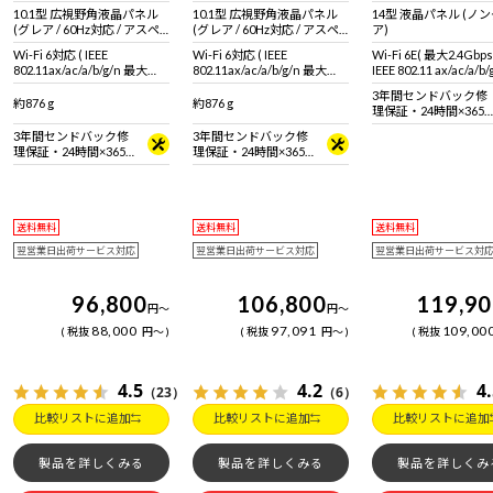
10.1型 広視野角液晶パネル
10.1型 広視野角液晶パネル
14型 液晶パネル (ノ
(グレア / 60Hz対応 / アスペ
(グレア / 60Hz対応 / アスペ
ア)
クト比16:10)
クト比16:10)
Wi-Fi 6対応 ( IEEE
Wi-Fi 6対応 ( IEEE
Wi-Fi 6E( 最大2.4Gbp
802.11ax/ac/a/b/g/n 最大
802.11ax/ac/a/b/g/n 最大
IEEE 802.11 ax/ac/a/b
2.4Gbps対応 ※連続160MHz
2.4Gbps対応 ※連続160MHz
拠 ＋ Bluetooth 5内蔵
3年間センドバック修
帯域 Wi-Fi 6対応機器が必要 )
帯域 Wi-Fi 6対応機器が必要 )
約876 g
約876 g
理保証・24時間×365
+ Bluetooth 5 内蔵
+ Bluetooth 5 内蔵
日電話サポート
3年間センドバック修
3年間センドバック修
理保証・24時間×365
理保証・24時間×365
日電話サポート
日電話サポート
送料無料
送料無料
送料無料
翌営業日出荷サービス対応
翌営業日出荷サービス対応
翌営業日出荷サービス対
96,800
106,800
119,9
円
～
円
～
88,000
97,091
109,00
税抜
円
～
税抜
円
～
税抜
4.5
4.2
4
（23）
（6）
比較リストに追加
比較リストに追加
比較リストに追加
製品を詳しくみる
製品を詳しくみる
製品を詳しくみ