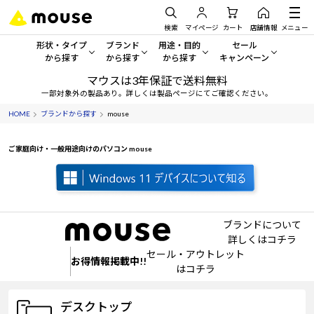
検索
マイページ
カート
店舗情報
メニュー
形状・タイプ
ブランド
用途・目的
セール
から探す
から探す
から探す
キャンペーン
マウスは3年保証で送料無料
形状・タイプから探す をすべてみる
mouse
一般向けパソコン
セール・キャンペーン
一部対象外の製品あり。詳しくは製品ページにてご確認ください。
HOME
ブランドから探す
mouse
デスクトップPC
G TUNE
ゲーミングPC・ゲーム向けパソコン
期間限定セール
人気モデルが期間限定・お買
ご家庭向け・一般用途向けのパソコン mouse
ノートPC
NEXTGEAR
クリエイティブ向け
アウトレットパソコン
すべて新品の旧モデル製品な
タブレット
DAIV
ビジネス向けパソコン
おすすめ目玉パソコン
サーバー
MousePro
学習向けパソコン
ブランドについて
今イチオシのパソコンをピッ
詳しくはコチラ
セール・アウトレット
ワークステーション
iiyama
スペック/パーツ別
Windows 11
|
Copilot+ PC
お得情報掲載中!!
はコチラ
Windows 11
|
Copilot+ PC
ディスプレイ
AIおすすめパソコン
デスクトップ