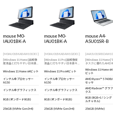
mouse M0-
mouse M0-
mouse A4-
IAU01BK-A
IAU01BK-A
A5U01SR-B
[M0IAU01BKABAW101DEC]
[M0IAU01BKABAW102DEC]
[A4A5U01SRBDAW10
[Windows 11 Home]高解像
[Windows 11 Pro]高解像度
[Windows 11 Home
度液晶と打ちやすい日本語
液晶と打ちやすい日本語キ
タスクに優れたAMD R
キーボードを搭載した、ど
ーボードを搭載した、どこ
5 7430U プロセッサ
Windows 11 Home 64
こでも使える10.1型WUXGA
でも使える10.1型WUXGA液
日常使いに十分なスペ
Windows 11 Home 64ビット
Windows 11 Pro 64ビット
ビット
液晶2in1タブレット
晶2in1タブレット
を備えた14型ノート
堅牢性と耐久性を実証
インテル® プロセッサー
インテル® プロセッサー
AMD Ryzen™ 5 7430
た【MIL規格】適合P
N150
N150
セッサ
AMD Radeon™ グラ
インテル® グラフィックス
インテル® グラフィックス
クス
8GB (8GB×1 / シング
8GB (オンボード8GB)
8GB (オンボード8GB)
ルチャネル)
256GB (NVMe Gen3×4)
256GB (NVMe Gen3×4)
256GB (NVMe)