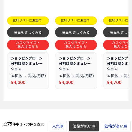
比較リストに追加
比較リストに追加
比較リストに追
製品を詳しくみる
製品を詳しくみる
製品を詳しく
カスタマイズ・
カスタマイズ・
カスタマイ
購入はこちら
購入はこちら
購入はこち
ショッピングローン
ショッピングローン
ショッピングロ
分割目安シミュレー
分割目安シミュレー
分割目安シミュ
ション
ション
ション
36回払い（税込/月額）
36回払い（税込/月額）
36回払い（税込
¥4,300
¥4,300
¥4,700
75
全
件中
1～30件を表示
人気順
価格が低い順
価格が高い順