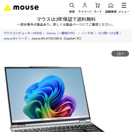
検索
マイページ
カート
店舗情報
メニュー
マウスは3年保証で送料無料
一部対象外の製品あり。詳しくは製品ページにてご確認ください。
マウスコンピューターHOME
mouse（一般向けPC）
ノートPC
15.3型～15.6型
mouse Bシリーズ
mouse B5-A7A01SR-A（Copilot+ PC）
1
17