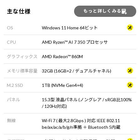
主な仕様
もっと詳しくみる
OS
Windows 11 Home 64ビット
CPU
AMD Ryzen™ AI 7 350 プロセッサ
グラフィックス
AMD Radeon™ 860M
メモリ標準容量
32GB (16GB×2 / デュアルチャネル)
M.2 SSD
1TB (NVMe Gen4×4)
パネル
15.3型 液晶パネル (ノングレア / sRGB比100%
/ 120Hz対応)
無線
Wi-Fi 7 ( 最大2.8Gbps ) 対応 IEEE 802.11
be/ax/ac/a/b/g/n準拠 ＋ Bluetooth 5内蔵