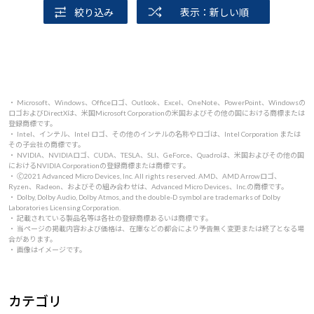
絞り込み
表示：新しい順
・ Microsoft、Windows、Officeロゴ、Outlook、Excel、OneNote、PowerPoint、Windowsの
ロゴおよびDirectXは、米国Microsoft Corporationの米国およびその他の国における商標または
登録商標です。
・ Intel、インテル、Intel ロゴ、その他のインテルの名称やロゴは、Intel Corporation または
その子会社の商標です。
・ NVIDIA、NVIDIAロゴ、CUDA、TESLA、SLI、GeForce、Quadroは、米国およびその他の国
におけるNVIDIA Corporationの登録商標または商標です。
・ 🄫2021 Advanced Micro Devices, Inc. All rights reserved. AMD、AMD Arrowロゴ、
Ryzen、Radeon、およびその組み合わせは、Advanced Micro Devices、Inc.の商標です。
・ Dolby, Dolby Audio, Dolby Atmos, and the double-D symbol are trademarks of Dolby
Laboratories Licensing Corporation.
・ 記載されている製品名等は各社の登録商標あるいは商標です。
・ 当ページの掲載内容および価格は、在庫などの都合により予告無く変更または終了となる場
合があります。
・ 画像はイメージです。
カテゴリ