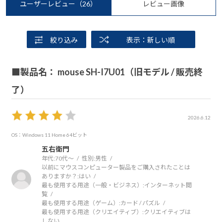
ユーザーレビュー
（26）
レビュー画像
絞り込み
表示：新しい順
■製品名： mouse SH-I7U01（旧モデル / 販売終
了）
2026.6.12
OS：Windows 11 Home 64ビット
五右衛門
年代:
70代～
性別:
男性
以前にマウスコンピューター製品をご購入されたことは
ありますか？:
はい
最も使用する用途（一般・ビジネス）:
インターネット閲
覧
最も使用する用途（ゲーム）:
カード / パズル
最も使用する用途（クリエイティブ）:
クリエイティブは
しない