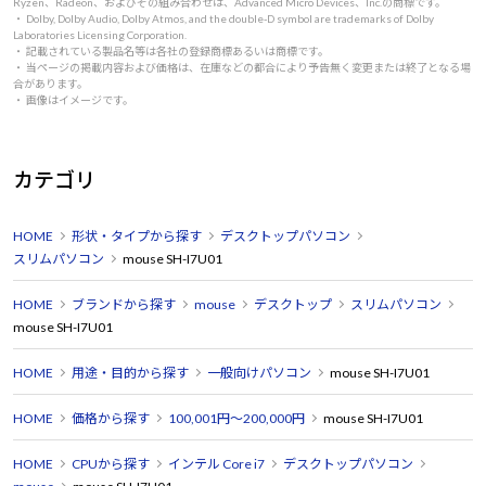
Ryzen、Radeon、およびその組み合わせは、Advanced Micro Devices、Inc.の商標です。
・ Dolby, Dolby Audio, Dolby Atmos, and the double-D symbol are trademarks of Dolby
Laboratories Licensing Corporation.
・ 記載されている製品名等は各社の登録商標あるいは商標です。
・ 当ページの掲載内容および価格は、在庫などの都合により予告無く変更または終了となる場
合があります。
・ 画像はイメージです。
カテゴリ
HOME
形状・タイプから探す
デスクトップパソコン
スリムパソコン
mouse SH-I7U01
HOME
ブランドから探す
mouse
デスクトップ
スリムパソコン
mouse SH-I7U01
HOME
用途・目的から探す
一般向けパソコン
mouse SH-I7U01
HOME
価格から探す
100,001円～200,000円
mouse SH-I7U01
HOME
CPUから探す
インテル Core i7
デスクトップパソコン