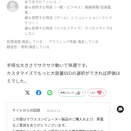
ありますか？:
いいえ
最も使用する用途（一般・ビジネス）:
動画視聴/音楽鑑
賞
最も使用する用途（ゲーム）:
シミュレーション / ストラ
テジー
最も使用する用途（クリエイティブ）:
クリエイティブは
しない
処理速度
:満足している
グラフィック性能
:満足している
静音性・発熱
:満足している
手頃な大きさでサクサク動いて快適です。
カスタマイズでもっと大容量SSDの選択ができれば評価は
５でした。
参考になった
0
Like!
0
サイトからの回答
2026.6.11
この度はマウスコンピューター製品のご購入および、貴重
なご意見をありがとうございます。