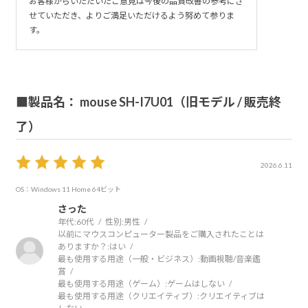
お客様からいただいたご意見は今後の品質改善の参考にさ
せていただき、よりご満足いただけるよう努めて参りま
す。
■製品名： mouse SH-I7U01（旧モデル / 販売終
了）
2026.6.11
OS：Windows 11 Home 64ビット
さった
年代:
60代
性別:
男性
以前にマウスコンピューター製品をご購入されたことは
ありますか？:
はい
最も使用する用途（一般・ビジネス）:
動画視聴/音楽鑑
賞
最も使用する用途（ゲーム）:
ゲームはしない
最も使用する用途（クリエイティブ）:
クリエイティブは