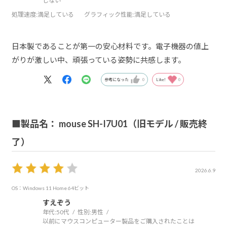
しない
処理速度
:満足している
グラフィック性能
:満足している
日本製であることが第一の安心材料です。電子機器の値上
がりが激しい中、頑張っている姿勢に共感します。
参考になった
0
Like!
0
■製品名： mouse SH-I7U01（旧モデル / 販売終
了）
2026.6.9
OS：Windows 11 Home 64ビット
すえぞう
年代:
50代
性別:
男性
以前にマウスコンピューター製品をご購入されたことは