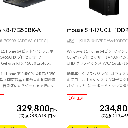
 K8-I7G50BK-A
mouse SH-I7U01（DD
K8I7G50BKADDW101DEC]
[SHI7U01B7BDAW103DEC
11 Home 64ビット/ インテル®
Windows 11 Home 64ビット/ インテル®
i7-14650HX プロセッサー/
Core™ i7 プロセッサー 14700/ インテル®
 GeForce RTX™ 5050 Laptop
UHD グラフィックス 770/ 16GB (16GB×1 /
シングルチャネル)/ 500GB (NVMe
s 11 Home 高性能CPU＆RTX5050
動画再生やブラウジング、オフィス
 Gen4×4)/ 18型 広視野角液
Gen4×4)/ Wi-Fi 6E( 最大2.4Gbps )対応 IEEE
8型大画面液晶で複数人の動画鑑賞
の使用におすすめなスリム型デスク
ノングレア / 144Hz対応 / アスペ
802.11 ax/ac/a/b/g/n準拠 ＋ Blueto
、普段使いからゲームまで幅広く
パソコン！【キーボード・マウス標
大5.7Gbps ) 対応
蔵/ 3年間センドバック修理保証・24時間
ートPC！
属】
.11 be/ax/ac/a/b/g/n準拠 ＋
×365日電話サポート/
料
送料無料
2.75kg/ 3年間センドバ
保証・24時間×365日電話サポー
329,800
234,80
円
～
299,819
213,45
税抜
円
～
税抜