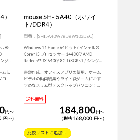
R4）
mouse SH-I5A40（ホワイ
ト/DDR4）
]
[SHI5A40W7BDBW103DEC]
Windows 11 Home 64ビット/ インテル®
Core™ i5 プロセッサー 14400F/ AMD
Radeon™ RX 6400/ 8GB (8GB×1 / シングル
チャネル)/ 256GB (NVMe)/ Wi-Fi 6E( 最大
ームに
書類作成、オフィスアプリの使用、ホーム
b/g/n準
2.4Gbps )対応 IEEE 802.11 ax/ac/a/b/g/n準
ソコ
ビデオの動画編集やライト級ゲームにおす
拠 ＋ Bluetooth 5内蔵/ 3年間センドバック
】
すめなスリム型デスクトップパソコン！
ト/
修理保証・24時間×365日電話サポート/
【ホワイトキーボード・マウス標準付属】
送料無料
0
184,800
円
～
円
～
0
168,000
円
～
税抜
円
～
比較リストに追加