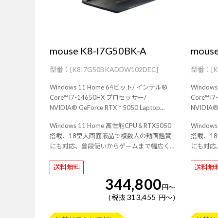
mouse K8-I7G50BK-A
mouse
[K8I7G50BKADDW102DEC]
[
Windows 11 Home 64ビット/ インテル®
Windows 
Core™ i7-14650HX プロセッサー/
Core™ 
NVIDIA® GeForce RTX™ 5050 Laptop
NVIDIA®
GPU/ 16GB (16GB×1 / シングルチャネル)/
GPU/ 16GB (16GB×1 / シングルチャネル)/
Windows 11 Home 高性能CPU＆RTX5050
Window
1TB (NVMe Gen4×4)/ 18型 広視野角液晶パ
500GB (NVMe
搭載、18型大画面液晶で複数人の動画鑑賞
搭載、1
ネル (ノングレア / 144Hz対応 / アスペクト
晶パネル (
にも対応、普段使いからゲームまで幅広く
にも対応
比16:10)/ Wi-Fi 7 ( 最大5.7Gbps ) 対応 IEEE
クト比16:10)/ Wi-Fi 7 ( 最
使えるノートPC！
使えるノ
802.11 be/ax/ac/a/b/g/n準拠 ＋ Bluetooth 5
IEEE 802
送料無料
送料無
内蔵/ 約2.75kg/ 3年間センドバック修理保
Bluetooth 5内蔵/ 約
証・24時間×365日電話サポート/
344,800
ック修理
円
～
ト/
313,455
税抜
円
～