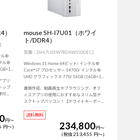
R4）
mouse SH-I7U01（ホワイ
ト/DDR4）
]
[SHI7U01W7BDAW103DEC]
Windows 11 Home 64ビット/ インテル®
Core™ i7 プロセッサー 14700/ インテル®
UHD グラフィックス 770/ 16GB (16GB×1 /
アプリ
シングルチャネル)/ 500GB (NVMe
トップ
書類作成、動画再生やブラウジング、オフ
oth 5内
Gen4×4)/ Wi-Fi 6E( 最大2.4Gbps )対応 IEEE
準付
ィスアプリの使用におすすめなスリム型デ
802.11 ax/ac/a/b/g/n準拠 ＋ Bluetooth 5内
スクトップパソコン！【ホワイトキーボー
蔵/ 3年間センドバック修理保証・24時間
ド・マウス標準付属】
×365日電話サポート/
送料無料
0
円
～
234,800
5
円
～
円
～
213,455
税抜
円
～