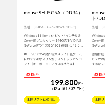
mouse SH-I5G5A（DDR4）
mous
ト/D
[SHI5G5AB7BDBW103DEC]
[
Windows 11 Home 64ビット/ インテル®
Windows 
Core™ i5 プロセッサー 14400F/ NVIDIA®
Core™ i5 
GeForce RTX™ 3050/ 8GB (8GB×1 / シング
GeForce RTX™ 30
ルチャネル)/ 256GB (NVMe)/ Wi-Fi 6E( 最大
ルチャネル)/ 256GB (NVMe)/ Wi
ホームビデオの動画編集やライト級ゲーム
書類作成
2.4Gbps )対応 IEEE 802.11 ax/ac/a/b/g/n準
2.4Gbps 
におすすめなスリム型デスクトップパソコ
ビデオの
拠 ＋ Bluetooth 5内蔵/ 3年間センドバック
拠 ＋ Bluetoo
ン！【キーボード・マウス標準付属】
すめなス
修理保証・24時間×365日電話サポート/
修理保証・
【ホワイ
送料無料
送料無
199,800
円
～
181,637
税抜
円
～
比較リストに追加
比較リ