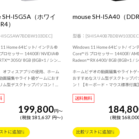
e SH-I5G5A（ホワイ
mouse SH-I5A40（DD
DR4）
SHI5G5AW7BDBW103DEC]
[SHI5A40B7BDBW103DEC
11 Home 64ビット/ インテル®
Windows 11 Home 64ビット/ インテル®
プロセッサー 14400F/ NVIDIA®
Core™ i5 プロセッサー 14400F/ AMD
50/ 8GB (8GB×1 / シング
Radeon™ RX 6400/ 8GB (8GB×1 / シングル
-Fi 6E( 最大
チャネル)/ 256GB (NVMe)/ Wi-Fi 6E( 最大
、オフィスアプリの使用、ホーム
ホームビデオの動画編集やライトゲ
)対応 IEEE 802.11 ax/ac/a/b/g/n準
2.4Gbps )対応 IEEE 802.11 ax/ac/a/
動画編集やライト級ゲームにおす
おすすめなスリム型デスクトップパ
th 5内蔵/ 3年間センドバック
拠 ＋ Bluetooth 5内蔵/ 3年間センドバック
リム型デスクトップパソコン！
ン！【キーボード・マウス標準付属
24時間×365日電話サポート/
修理保証・24時間×365日電話サポー
トキーボード・マウス標準付属】
料
送料無料
199,800
184,80
円
～
181,637
168,00
税抜
円
～
税抜
ストに追加
比較リストに追加