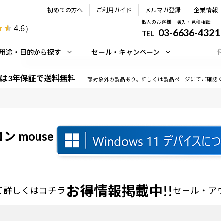
初めての方へ
ご利用ガイド
メルマガ登録
企業情報
個人のお客様 購入・見積相談
4.6
）
03-6636-4321
TEL
用途・目的から探す
セール・キャンペーン
は3年保証で送料無料
一部対象外の製品あり。詳しくは製品ページにてご確認
 mouse
お得情報掲載中!!
て
詳しくはコチラ
セール・ア