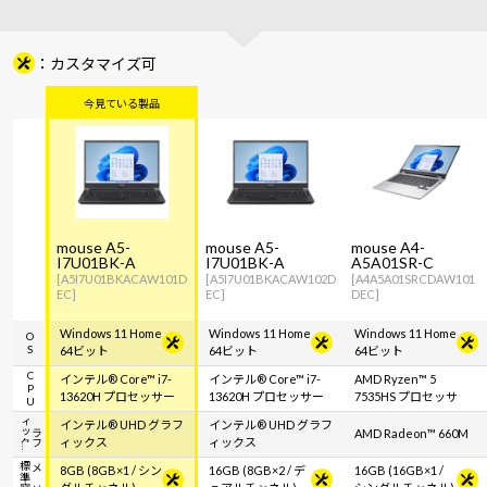
カスタマイズ可
mouse A5-
mouse A5-
mouse A4-
I7U01BK-A
I7U01BK-A
A5A01SR-C
[A5I7U01BKACAW101D
[A5I7U01BKACAW102D
[A4A5A01SRCDAW101
EC]
EC]
DEC]
Windows 11 Home
Windows 11 Home
Windows 11 Home
OS
64ビット
64ビット
64ビット
CPU
インテル® Core™ i7-
インテル® Core™ i7-
AMD Ryzen™ 5
13620H プロセッサー
13620H プロセッサー
7535HS プロセッサ
ク
グ
ラ
フ
ィ
ッ
インテル® UHD グラフ
インテル® UHD グラフ
AMD Radeon™ 660M
ィックス
ィックス
容
メ
モ
リ
標
準
8GB (8GB×1 / シン
16GB (8GB×2 / デ
16GB (16GB×1 /