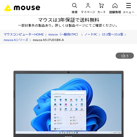
検索
マイページ
カート
店舗情報
メニュー
マウスは3年保証で送料無料
一部対象外の製品あり。詳しくは製品ページにてご確認ください。
マウスコンピューターHOME
mouse（一般向けPC）
ノートPC
15.3型～15.6型
mouse Aシリーズ
mouse A5-I7U01BK-A
1
15