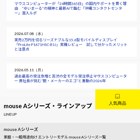
マウスコンピューターが「24時間365日」の国内サポートを貫く理
由 “ゆいまーる”の精神と最新AIで臨む「沖縄コンタクトセンタ
ー」潜入ルポ
2026.07.08（水）
実売2万円を切るリーズナブルな15.6型モバイルディスプレイ
「ProLite P1671HSC-B1J」実機レビュー 試して分かったメリット
と注意点
2026.05.11（月）
過去最高の受注急増と苦渋の全モデル受注停止――マウスコンピュータ
ー 軣社長が挑む“脱・メーカーのエゴ”と激動の2026年
mouse Aシリーズ・ラインアップ
LINEUP
mouse Aシリーズ
家庭・一般用途向け エントリーモデル mouse Aシリーズ一覧