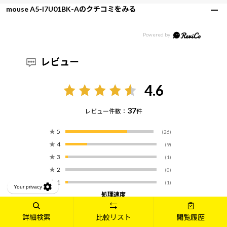
mouse A5-I7U01BK-Aのクチコミをみる
レビュー
4.6
37
レビュー件数：
件
★
5
(26)
★
4
(9)
★
3
(1)
★
2
(0)
★
1
(1)
処理速度
満足していない
満足している
グラフィック性能
詳細検索
比較リスト
閲覧履歴