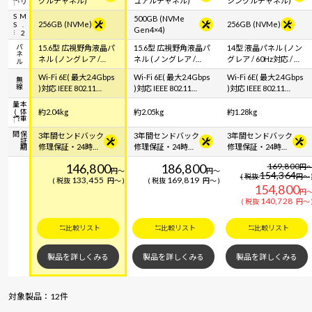
グルチャネル)
ュアルチャネル)
シングルチャネル)
S
M
.
2
S
500GB (NVMe
256GB (NVMe)
256GB (NVMe)
Gen4×4)
パネル
15.6型 広視野角液晶パ
15.6型 広視野角液晶パ
14型 液晶パネル (ノン
ネル (ノングレア /
ネル (ノングレア /
グレア / 60Hz対応 / ア
60Hz対応 / アスペクト
60Hz対応 / アスペクト
スペクト比16:10)
Wi-Fi 6E( 最大2.4Gbps
Wi-Fi 6E( 最大2.4Gbps
Wi-Fi 6E( 最大2.4Gbps
無線
比16:9)
比16:9)
)対応 IEEE 802.11
)対応 IEEE 802.11
)対応 IEEE 802.11
ax/ac/a/b/g/n準拠 ＋
ax/ac/a/b/g/n準拠 ＋
ax/ac/a/b/g/n準拠 ＋
標
本
体
重
量
(
Bluetooth 5内蔵
Bluetooth 5内蔵
Bluetooth 5内蔵
約2.04kg
約2.05kg
約1.28kg
間
保
証
期
3年間センドバック
3年間センドバック
3年間センドバック
修理保証・24時間
修理保証・24時間
修理保証・24時間
×365日電話サポー
×365日電話サポー
×365日電話サポー
146,800
186,800
169,800
円
ト
ト
ト
円
～
円
～
154,364
税抜
円
～
133,455
169,819
税抜
円
～
税抜
円
～
154,800
円
140,728
税抜
円
～
比較リスト
比較リスト
比較リスト
製品を詳しくみる
製品を詳しくみる
製品を詳しくみる
対象製品：12件