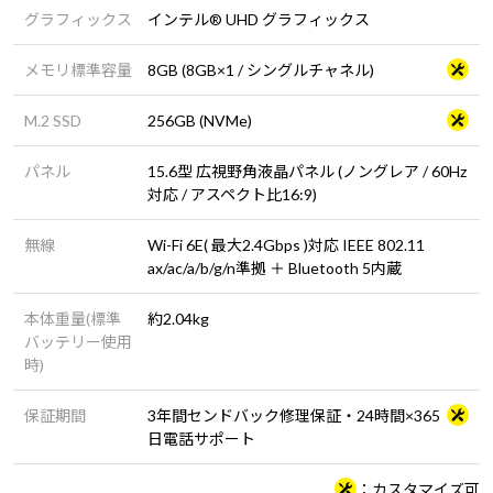
グラフィックス
インテル® UHD グラフィックス
メモリ標準容量
8GB (8GB×1 / シングルチャネル)
M.2 SSD
256GB (NVMe)
パネル
15.6型 広視野角液晶パネル (ノングレア / 60Hz
対応 / アスペクト比16:9)
無線
Wi-Fi 6E( 最大2.4Gbps )対応 IEEE 802.11
ax/ac/a/b/g/n準拠 ＋ Bluetooth 5内蔵
本体重量(標準
約2.04kg
バッテリー使用
時)
保証期間
3年間センドバック修理保証・24時間×365
日電話サポート
カスタマイズ可