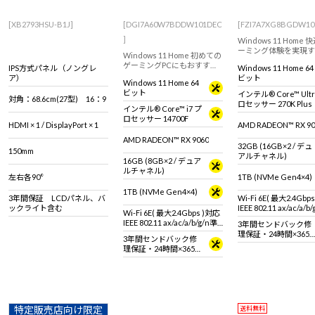
[XB2793HSU-B1J]
[DGI7A60W7BDDW101DEC
[FZI7A7XG8BGDW10
]
Windows 11 Home
ーミング体験を実現す
Windows 11 Home 初めての
フォーマンスゲーミン
ゲーミングPCにもおすす
IPS方式パネル（ノングレ
Windows 11 Home 64
PC！ RADEON RX 907
め。インテル Core i7 プロセ
ア）
ビット
(16GB) & インテル Co
Windows 11 Home 64
ッサー 14700F と RADEON
Ultra 7 270K Plus
ビット
インテル® Core™ Ultr
RX 9060搭載のミニタワー型
対角：68.6cm(27型) 16：9
ニタ・マウス・キーボ
ロセッサー 270K Plus
デスクトップPC。※モニ
インテル® Core™ i7 プ
は別売りです。
タ・マウス・キーボードは
ロセッサー 14700F
別売りです。
HDMI × 1 / DisplayPort × 1
AMD RADEON™ RX 90
AMD RADEON™ RX 9060
32GB (16GB×2 / デュ
150mm
アルチャネル)
16GB (8GB×2 / デュア
ルチャネル)
左右各90°
1TB (NVMe Gen4×4)
1TB (NVMe Gen4×4)
3年間保証 LCDパネル、バ
Wi-Fi 6E( 最大2.4Gbp
ックライト含む
IEEE 802.11 ax/ac/a/b
Wi-Fi 6E( 最大2.4Gbps )対応
拠 ＋ Bluetooth 5内蔵
IEEE 802.11 ax/ac/a/b/g/n準
3年間センドバック修
拠 ＋ Bluetooth 5内蔵
理保証・24時間×365
3年間センドバック修
日電話サポート
理保証・24時間×365
日電話サポート
特定販売店向け限定
送料無料