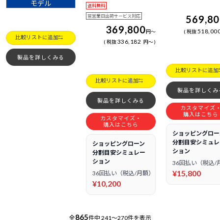
モデル
送料無料
翌営業日出荷サービス対応
569,8
369,800
518,00
円
～
税抜
比較リストに追加
336,182
税抜
円
～
製品を詳しくみる
比較リストに追加
比較リストに追加
製品を詳しくみ
製品を詳しくみる
カスタマイズ
購入はこちら
カスタマイズ・
購入はこちら
ショッピングロー
分割目安シミュレ
ショッピングローン
ション
分割目安シミュレー
ション
36回払い（税込/
¥15,800
36回払い（税込/月額）
¥10,200
865
全
件中
241～270件を表示