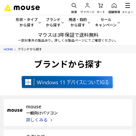
検索
マイページ
カート
店舗情報
メニュー
形状・タイプ
ブランド
用途・目的
セール
から探す
から探す
から探す
キャンペーン
マウスは3年保証で送料無料
形状・タイプから探す をすべてみる
mouse
一般向けパソコン
セール・キャンペーン
一部対象外の製品あり。詳しくは製品ページにてご確認ください。
HOME
ブランドから探す
デスクトップPC
G TUNE
ゲーミングPC・ゲーム向けパソコン
期間限定セール
人気モデルが期間限定・お買
ブランドから探す
ノートPC
NEXTGEAR
クリエイティブ向け
アウトレットパソコン
すべて新品の旧モデル製品な
タブレット
DAIV
ビジネス向けパソコン
おすすめ目玉パソコン
サーバー
MousePro
学習向けパソコン
今イチオシのパソコンをピッ
mouse
ワークステーション
iiyama
スペック/パーツ別
Windows 11
|
Copilot+ PC
一般向けパソコン
詳しくみる
Windows 11
|
Copilot+ PC
ディスプレイ
AIおすすめパソコン