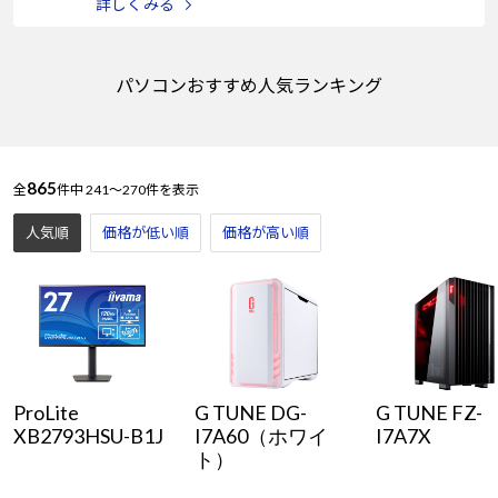
詳しくみる
パソコンおすすめ人気ランキング
865
全
件中
241～270件を表示
人気順
価格が低い順
価格が高い順
ProLite
G TUNE DG-
G TUNE FZ-
XB2793HSU-B1J
I7A60（ホワイ
I7A7X
ト）