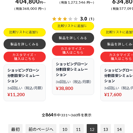
404,800
634,8
1,272,546
円
～
税抜
円
～
368,000
577,09
税抜
円
～
税抜
3.0
（1）
比較リストに追加
比較リストに追加
比較リストに追加
製品を詳しくみる
製品を詳しくみる
製品を詳しくみ
カスタマイズ・
購入はこちら
カスタマイズ・
カスタマイズ
購入はこちら
購入はこちら
ショッピングローン
分割目安シミュレー
ショッピングローン
ショッピングロー
ション
分割目安シミュレー
分割目安シミュレ
ション
ション
36回払い（税込/月額）
¥38,800
36回払い（税込/月額）
36回払い（税込/
¥11,200
¥17,600
864
全
件中
331～360件を表示
最初
前のページへ
10
11
12
13
14