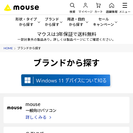
検索
マイページ
カート
店舗情報
メニュー
形状・タイプ
ブランド
用途・目的
セール
から探す
から探す
から探す
キャンペーン
マウスは3年保証で送料無料
形状・タイプから探す をすべてみる
mouse
一般向けパソコン
セール・キャンペーン
一部対象外の製品あり。詳しくは製品ページにてご確認ください。
HOME
ブランドから探す
デスクトップPC
G TUNE
ゲーミングPC・ゲーム向けパソコン
期間限定セール
人気モデルが期間限定・お買
ブランドから探す
ノートPC
NEXTGEAR
クリエイティブ向け
アウトレットパソコン
すべて新品の旧モデル製品な
タブレット
DAIV
ビジネス向けパソコン
おすすめ目玉パソコン
サーバー
MousePro
学習向けパソコン
今イチオシのパソコンをピッ
mouse
ワークステーション
iiyama
スペック/パーツ別
Windows 11
|
Copilot+ PC
一般向けパソコン
詳しくみる
Windows 11
|
Copilot+ PC
ディスプレイ
AIおすすめパソコン