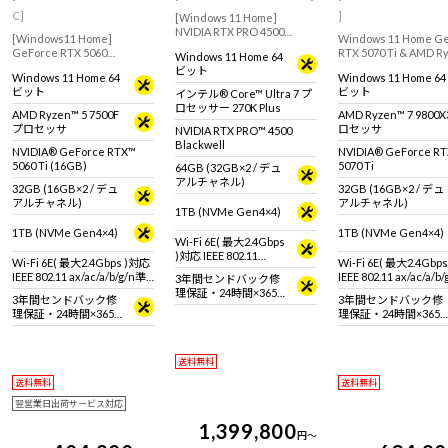
C]
]
[Windows 11 Home]
NVIDIA RTX PRO 4500
[Windows11 Home]
Windows 11 Home G
Blackwellを搭載した生成AI
GeForce RTX 5060
RTX 5070 Ti & AMD R
Windows 11 Home 64
にもおすすめなフラグシッ
Ti(16GB)搭載モデルで、ク
9800X3D を搭載した
ビット
プモデル
Windows 11 Home 64
Windows 11 Home 64
リエイターに向けたミニタ
ハイクラスゲーミング
ビット
ビット
インテル® Core™ Ultra 7 プ
ワー型デスクトップPC
快適なゲームプレイや
ロセッサー 270K Plus
編集、配信におすすめ
AMD Ryzen™ 5 7500F
AMD Ryzen™ 7 9800
※モニタ・マウス・キ
プロセッサ
ロセッサ
NVIDIA RTX PRO™ 4500
ードは別売りです。
Blackwell
NVIDIA® GeForce RTX™
NVIDIA® GeForce R
5060 Ti (16GB)
5070 Ti
64GB (32GB×2 / デュ
アルチャネル)
32GB (16GB×2 / デュ
32GB (16GB×2 / デュ
アルチャネル)
アルチャネル)
1TB (NVMe Gen4×4)
1TB (NVMe Gen4×4)
1TB (NVMe Gen4×4)
Wi-Fi 6E( 最大2.4Gbps
)対応 IEEE 802.11
Wi-Fi 6E( 最大2.4Gbps )対応
Wi-Fi 6E( 最大2.4Gbp
ax/ac/a/b/g/n準拠 ＋
IEEE 802.11 ax/ac/a/b/g/n準
IEEE 802.11 ax/ac/a/b
3年間センドバック修
Bluetooth 5内蔵
拠 ＋ Bluetooth 5内蔵
拠 ＋ Bluetooth 5内蔵
理保証・24時間×365
3年間センドバック修
3年間センドバック修
日電話サポート
理保証・24時間×365
理保証・24時間×365
日電話サポート
日電話サポート
送料無料
送料無料
送料無料
翌営業日出荷サービス対応
1,399,800
円
～