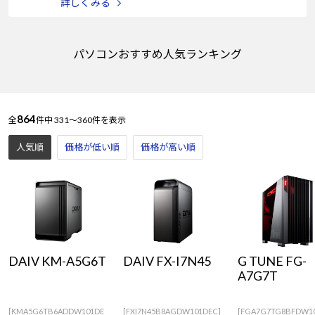
詳しくみる
パソコンおすすめ人気ランキング
864
全
件中
331～360件を表示
人気順
価格が低い順
価格が高い順
DAIV KM-A5G6T
DAIV FX-I7N45
G TUNE FG-
A7G7T
[KMA5G6TB6ADDW101DE
[FXI7N45B8AGDW101DEC]
[FGA7G7TG8BFDW1