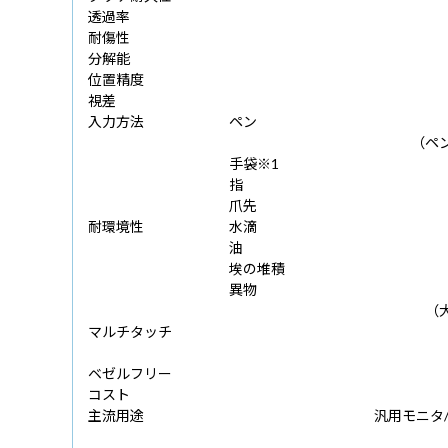
透過率
耐傷性
分解能
位置精度
視差
入力方法
ペン
（ペ
手袋※1
指
爪先
耐環境性
水滴
油
埃の堆積
異物
（
マルチタッチ
ベゼルフリー
コスト
主流用途
汎用モニタ