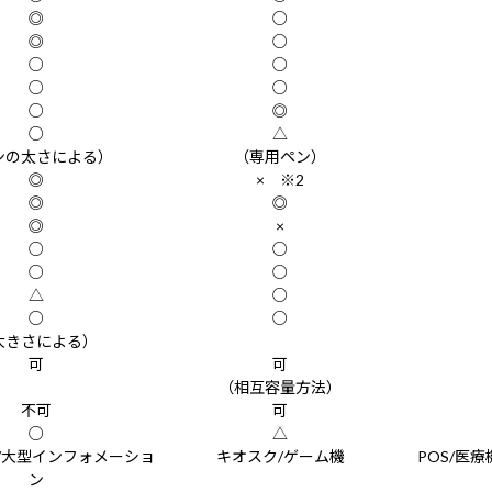
◎
○
◎
○
○
○
○
○
○
◎
○
△
ンの太さによる）
（専用ペン）
◎
× ※2
◎
◎
◎
×
○
○
○
○
△
○
○
○
大きさによる）
可
可
（相互容量方法）
不可
可
○
△
/大型インフォメーショ
キオスク/ゲーム機
POS/医
ン