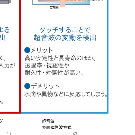
グ
超音波
表面弾性波方式
○
◎