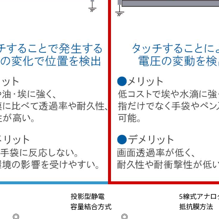
投影型静電
5線式アナロ
容量結合方式
抵抗膜方法
◎
◎