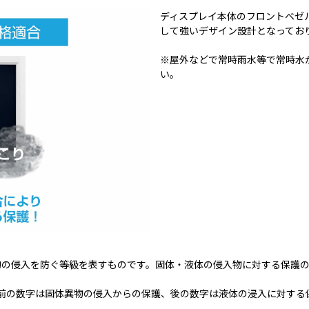
ディスプレイ本体のフロントベゼル
して強いデザイン設計となってお
※屋外などで常時雨水等で常時水
い。
気製品の筐体が、異物の侵入を防ぐ等級を表すものです。固体・液体の侵入物に対
類、前の数字は固体異物の侵入からの保護、後の数字は液体の浸入に対す