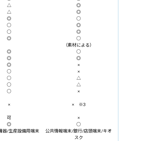
△
◎
△
◎
◎
○
○
◎
○
◎
◎
○
（素材による）
◎
○
◎
◎
◎
×
○
×
○
△
○
△
○
×
×
× ※3
可
×
◎
○
療機器/生産設備用端末
公共情報端末/銀行/店頭端末/キオ
スク