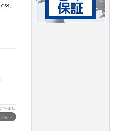
c OS9、
タ