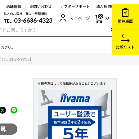
店舗情報
お問い合わせ
アフターサポート
法人様向け
法人のお客様 購入・見積相談
マイページ
カート
03-6636-4323
TEL
閲覧履歴
比較リスト
ください。
[T1531SR-W1S]
る