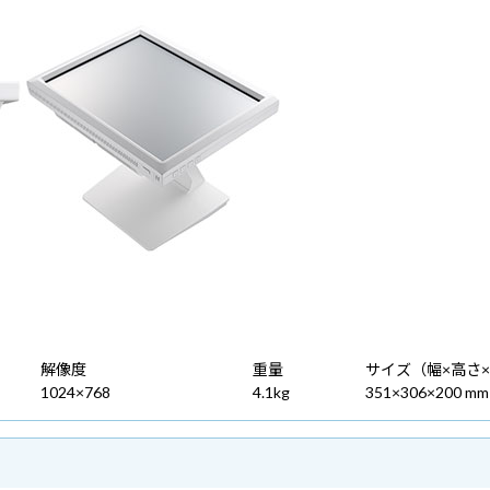
解像度
重量
サイズ（幅×高さ
1024×768
4.1kg
351×306×200 mm