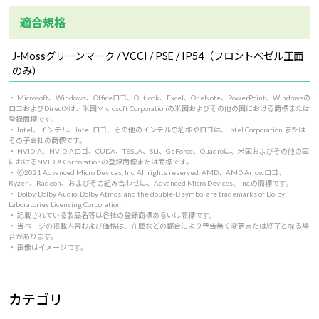
適合規格
J-Mossグリーンマーク / VCCI / PSE / IP54（フロントベゼル正面
のみ）
・ Microsoft、Windows、Officeロゴ、Outlook、Excel、OneNote、PowerPoint、Windowsの
ロゴおよびDirectXは、米国Microsoft Corporationの米国およびその他の国における商標または
登録商標です。
・ Intel、インテル、Intel ロゴ、その他のインテルの名称やロゴは、Intel Corporation または
その子会社の商標です。
・ NVIDIA、NVIDIAロゴ、CUDA、TESLA、SLI、GeForce、Quadroは、米国およびその他の国
におけるNVIDIA Corporationの登録商標または商標です。
・ 🄫2021 Advanced Micro Devices, Inc. All rights reserved. AMD、AMD Arrowロゴ、
Ryzen、Radeon、およびその組み合わせは、Advanced Micro Devices、Inc.の商標です。
・ Dolby, Dolby Audio, Dolby Atmos, and the double-D symbol are trademarks of Dolby
Laboratories Licensing Corporation.
・ 記載されている製品名等は各社の登録商標あるいは商標です。
・ 当ページの掲載内容および価格は、在庫などの都合により予告無く変更または終了となる場
合があります。
・ 画像はイメージです。
カテゴリ