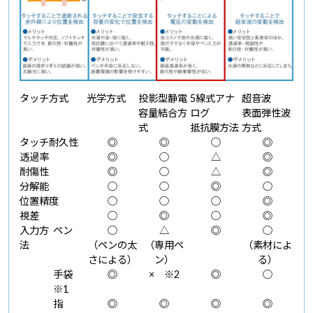
タッチ方式
光学方式
投影型静電
5線式アナ
超音波
容量結合方
ログ
表面弾性波
式
抵抗膜方法
方式
タッチ耐久性
◎
◎
○
◎
透過率
◎
○
△
◎
耐傷性
◎
○
△
◎
分解能
○
○
◎
○
位置精度
○
○
○
◎
視差
○
◎
○
◎
入力方
ペン
○
△
◎
○
法
（ペンの太
（専用ペ
（素材によ
さによる）
ン）
る）
手袋
◎
× ※2
◎
○
※1
指
◎
◎
◎
◎