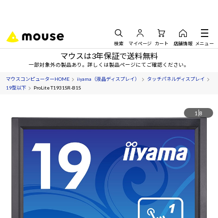
検索
マイページ
カート
店舗情報
メニュー
マウスは3年保証で送料無料
一部対象外の製品あり。詳しくは製品ページにてご確認ください。
マウスコンピューターHOME
iiyama（液晶ディスプレイ）
タッチパネルディスプレイ
19型以下
ProLite T1931SR-B1S
1
8