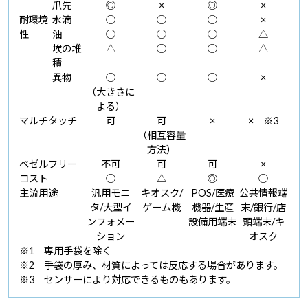
爪先
◎
×
◎
×
耐環境
水滴
○
○
○
×
性
油
○
○
○
△
埃の堆
△
○
○
△
積
異物
○
○
○
×
（大きさに
よる）
マルチタッチ
可
可
×
× ※3
（相互容量
方法）
ベゼルフリー
不可
可
可
×
コスト
○
△
◎
○
主流用途
汎用モニ
キオスク/
POS/医療
公共情報端
タ/大型イ
ゲーム機
機器/生産
末/銀行/店
ンフォメー
設備用端末
頭端末/キ
ション
オスク
※1 専用手袋を除く
※2 手袋の厚み、材質によっては反応する場合があります。
※3 センサーにより対応できるものもあります。