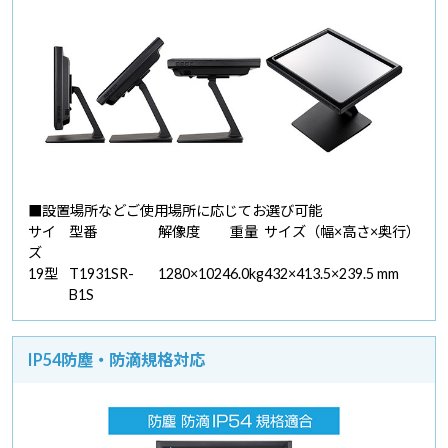
■設置場所などご使用場所に応じてお選び可能
サイ
型番
解像度
重量
サイズ（幅×高さ×奥行）
ズ
19型
T1931SR-
1280×1024
6.0kg
432×413.5×239.5 mm
B1S
IP54防塵・防滴規格対応