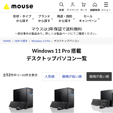
検索
マイページ
カート
店舗情報
メニュー
形状・タイプ
ブランド
用途・目的
セール
から探す
から探す
から探す
キャンペーン
マウスは3年保証で送料無料
形状・タイプから探す をすべてみる
mouse
一般向けパソコン
セール・キャンペーン
一部対象外の製品あり。詳しくは製品ページにてご確認ください。
HOME
OSから探す
Windows 11 Pro
デスクトップパソコン
デスクトップPC
G TUNE
ゲーミングPC・ゲーム向けパソコン
期間限定セール
人気モデルが期間限定・お買
Windows 11 Pro 搭載
ノートPC
NEXTGEAR
クリエイティブ向け
デスクトップパソコン一覧
アウトレットパソコン
すべて新品の旧モデル製品な
タブレット
DAIV
ビジネス向けパソコン
52
全
件中
1～30件を表示
人気順
価格が低い順
おすすめ目玉パソコン
価格が高い順
サーバー
MousePro
学習向けパソコン
今イチオシのパソコンをピッ
ワークステーション
iiyama
スペック/パーツ別
Windows 11
|
Copilot+ PC
Windows 11
|
Copilot+ PC
ディスプレイ
AIおすすめパソコン