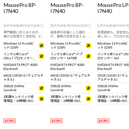
Windows 11
|
Copilot+ PC
Windows 11
|
Copilot+ PC
MousePro BP-
MousePro BP-
MousePro LP
I7N40
I7N40
I7N40
[BPI7N40B8BFDW101DEC]
[BPI7N40B7BDDW101DEC]
[LPI7N40B8BFDW10
専門業務に応えるための、
高負荷を前提にした設計
処理速度も、安定性も
確かな処理力と安定性。ビ
が、業務の安定を支える。
協しない。プロのため
ジネス向けデスクトップパ
ビジネス向けデスクトップ
台。
Windows 11 Pro 64ビ
Windows 11 Pro 64ビ
Windows 11 Pro 64ビ
ソコン
パソコン
ット (DSP)
ット (DSP)
ット (DSP)
インテル® Core™
インテル® Core™ i7 プ
インテル® Core™ Ultr
Ultra 7 プロセッサー
ロセッサー 14700F
ロセッサー 265
265
NVIDIA RTX PRO™ 4000
NVIDIA RTX PRO™ 4000
NVIDIA RTX PRO™ 400
Blackwell
Blackwell
Blackwell
64GB (32GB×2 / デュアルチ
64GB (32GB×2 / デュアルチ
32GB (16GB×2 / デュ
ャネル)
ャネル)
アルチャネル)
500GB (NVMe
500GB (NVMe
500GB (NVMe
Gen4×4)
Gen4×4)
Gen4×4)
3年間センドバック修
3年間センドバック修
3年間センドバック修
理保証・24時間×365
理保証・24時間×365
理保証・24時間×365
日電話サポート
日電話サポート
日電話サポート
送料無料
送料無料
送料無料