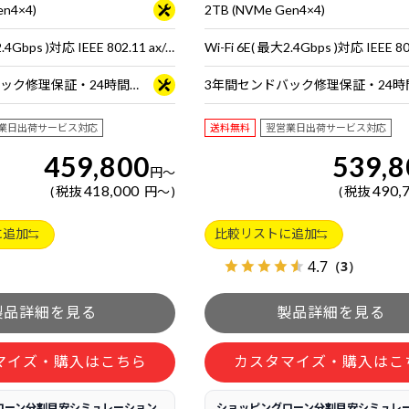
en4×4)
2TB (NVMe Gen4×4)
Wi-Fi 6E( 最大2.4Gbps )対応 IEEE 802.11 ax/ac/a/b/g/n準拠 ＋ Bluetooth 5内蔵
3年間センドバック修理保証・24時間×365日電話サポート
業日出荷サービス対応
送料無料
翌営業日出荷サービス対応
459,800
539,8
円
～
418,000
490,
税抜
円
～
税抜
に追加
比較リストに追加
4.7
（3）
マイズ・購入はこちら
カスタマイズ・購入はこ
ローン分割目安シミュレーション
ショッピングローン分割目安シミュレ