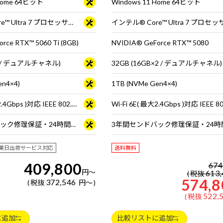
 Home 64ビット
Windows 11 Home 64ビット
インテル® Core™ Ultra 7 プロセッサー 265
rce RTX™ 5060 Ti (8GB)
NVIDIA® GeForce RTX™ 5080
×2 / デュアルチャネル)
32GB (16GB×2 / デュアルチャネル)
en4×4)
1TB (NVMe Gen4×4)
Wi-Fi 6E( 最大2.4Gbps )対応 IEEE 802.11 ax/ac/a/b/g/n準拠 ＋ Bluetooth 5内蔵
3年間センドバック修理保証・24時間×365日電話サポート
業日出荷サービス対応
送料無料
409,800
674
円
～
613,
税抜
574,8
372,546
税抜
円
～
522,
税抜
に追加
比較リストに追加