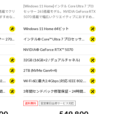
[Windows 11 Home]インテル Core Ultra 7 プロ
GB)搭載でクリ
セッサー 265搭載モデル。NVIDIA GeForce RTX
すすめな
5070 搭載で幅広いクリエイティブにおすすめな
ミニタワー型デスクトップPC
Windows 11 Home 64ビット
インテル® Core™ Ultra 7 プロセッサー 270K Plus
インテル® Core™ Ultra 7 プロセッサー 265
NVIDIA® GeForce RTX™ 5070
32GB (16GB×2 / デュアルチャネル)
2TB (NVMe Gen4×4)
Wi-Fi 6E( 最大2.4Gbps )対応 IEEE 802.11 ax/ac/a/b/g/n準拠 ＋ Bluetooth 5内蔵
Wi-Fi 6E( 最大2.4Gbps )対応 IEEE 802.11 ax/ac/a/b/g/n準拠 ＋ Bluetooth 5内蔵
3年間センドバック修理保証・24時間×365日電話サポート
3年間センドバック修理保証・24時間×365日電話サポート
送料無料
翌営業日出荷サービス対応