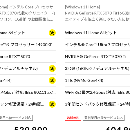
 Home] インテル Core プロセッサ
[Windows 11 Home]
RTX 5070 搭載のクリエイター向
NVIDIA GeForce RTX 5070 Ti(16
ソコン。CG制作や動画編集にお
エイティブを幅広く楽しみたい人にお
モデル
 Home 64ビット
Windows 11 Home 64ビット
e™ i9 プロセッサー 14900KF
orce RTX™ 5070
NVIDIA® GeForce RTX™ 5070 Ti
B×2 / デュアルチャネル)
32GB (16GB×2 / デュアルチャネル)
en4×4)
1TB (NVMe Gen4×4)
Wi-Fi 6E( 最大2.4Gbps )対応 IEEE 802.11 ax/ac/a/b/g/n準拠 ＋ Bluetooth 5内蔵
3年間センドバック修理保証・24時間×365日電話サポート
業日出荷サービス対応
送料無料
翌営業日出荷サービス対応