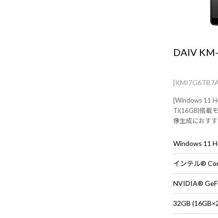
DAIV KM
[KMI7G6TB7
[Windows 11 H
Ti(16GB)搭
像生成におすす
PC
Windows 11
NVIDIA® GeFo
32GB (16G