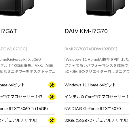
-I7G6T
DAIV KM-I7G70
ADDW102DEC]
[KMI7G70B7ADDW102DEC]
ome]GeForce RTX 5060
[Windows 11 Home]AI性能を強化
載モデル！4K動画編集、VFX、AI画
クチャで高いパフォーマンスを体感でき
めなミニタワー型デスクトップ
5070採用のクリエイター向けミニタ
クトップPCです
 Home 64ビット
Windows 11 Home 64ビット
インテル® Core™ i7 プロセッサー 14700F
rce RTX™ 5060 Ti (16GB)
NVIDIA® GeForce RTX™ 5070
B×2 / デュアルチャネル)
32GB (16GB×2 / デュアルチャネル)