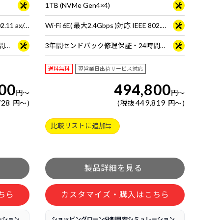
1TB (NVMe Gen4×4)
Wi-Fi 6E( 最大2.4Gbps )対応 IEEE 802.11 ax/ac/a/b/g/n準拠 ＋ Bluetooth 5内蔵
Wi-Fi 6E( 最大2.4Gbps )対応 IEEE 802.11 ax/ac/a/b/g/n準拠 ＋ Bluetooth 5内蔵
3年間センドバック修理保証・24時間×365日電話サポート
3年間センドバック修理保証・24時間×365日電話サポート
送料無料
翌営業日出荷サービス対応
00
494,800
円
～
円
～
728
449,819
円
～
税抜
円
～
比較リストに追加
ちら
カスタマイズ・購入はこちら
ーション
ショッピングローン分割目安シミュレーション