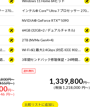
Windows 11 Home 64ビット
インテル® Core™ Ultra 7 プロセッサー 270K Plus
インテル® Core™ Ultra 7 プロセッサー 270K Plus
NVIDIA® GeForce RTX™ 5090
64GB (32GB×2 / デュアルチャネル)
2TB (NVMe Gen4×4)
Wi-Fi 6E( 最大2.4Gbps )対応 IEEE 802.11 ax/ac/a/b/g/n準拠 ＋ Bluetooth 5内蔵
Wi-Fi 6E( 最大2.4Gbps )対応 IEEE 802.11 ax/ac/a/b/g/n準拠 ＋ Bluetooth 5内蔵
3年間センドバック修理保証・24時間×365日電話サポート
3年間センドバック修理保証・24時間×365日電話サポート
送料無料
1,339,800
,800
円
～
円
～
455
円
～
00
1,218,000
税抜
円
～
円
～
546
円
～
比較リストに追加