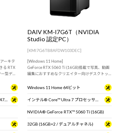
DAIV KM-I7G6T（NVIDIA
Studio 認定PC）
[KMI7G6TB8AFDW103DEC]
したアーキテ
[Windows 11 Home]
る RTX
GeForce RTX 5060 Ti (16GB)搭載で写真、動画
ワー型デス
編集におすすめなクリエイター向けデスクトッ
プPC
Windows 11 Home 64ビット
インテル® Core™ i7 プロセッサー 14700F
インテル® Core™ Ultra 7 プロセッサー 265
NVIDIA® GeForce RTX™ 5060 Ti (16GB)
32GB (16GB×2 / デュアルチャネル)