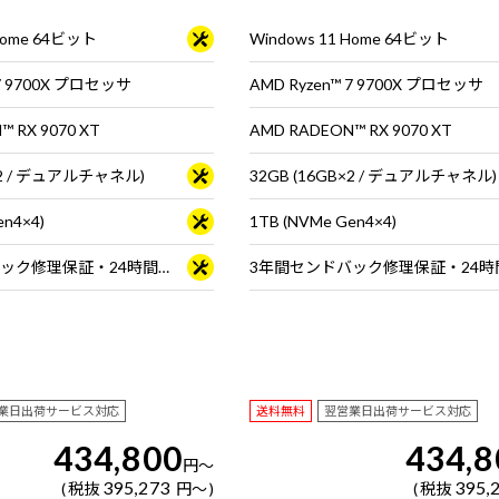
tion for PC』付属。※モニタ・マウ
Bedrock Edition for PC』付属。
は別売りです
ス・キーボードは別売りです
 Home 64ビット
Windows 11 Home 64ビット
 7 9700X プロセッサ
AMD Ryzen™ 7 9700X プロセッサ
 RX 9070 XT
AMD RADEON™ RX 9070 XT
B×2 / デュアルチャネル)
32GB (16GB×2 / デュアルチャネル)
en4×4)
1TB (NVMe Gen4×4)
3年間センドバック修理保証・24時間×365日電話サポート
業日出荷サービス対応
送料無料
翌営業日出荷サービス対応
434,800
434,8
円
～
395,273
395,
税抜
円
～
税抜