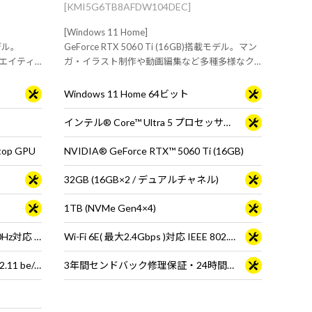
[KMI5G6TB8AFDW104DEC]
[Windows 11 Home]
モデル。
GeForce RTX 5060 Ti (16GB)搭載モデル。マン
リエイティ
ガ・イラスト制作や動画編集など多種多様なク
リエイティブ用途におすすめなデスクトップPC
Windows 11 Home 64ビット
インテル® Core™ Ultra 5 プロセッサー 225
top GPU
NVIDIA® GeForce RTX™ 5060 Ti (16GB)
32GB (16GB×2 / デュアルチャネル)
1TB (NVMe Gen4×4)
15.3型 液晶パネル (ノングレア / 180Hz対応 / アスペクト比16:10)
Wi-Fi 6E( 最大2.4Gbps )対応 IEEE 802.11 ax/ac/a/b/g/n準拠 ＋ Bluetooth 5内蔵
Wi-Fi 7 ( 最大2.8Gbps ) 対応 IEEE 802.11 be/ax/ac/a/b/g/n準拠 ＋ Bluetooth 5内蔵
3年間センドバック修理保証・24時間×365日電話サポート