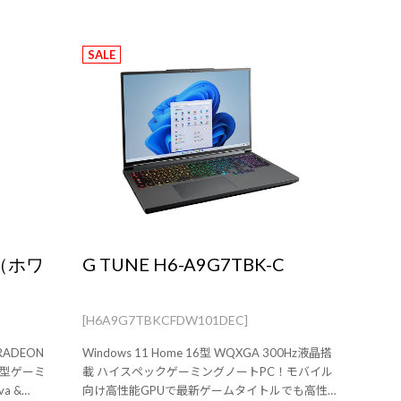
SALE
X（ホワ
G TUNE H6-A9G7TBK-C
[H6A9G7TBKCFDW101DEC]
 RADEON
Windows 11 Home 16型 WQXGA 300Hz液晶搭
ワー型ゲーミ
載 ハイスペックゲーミングノートPC！モバイル
a &
向け高性能GPUで最新ゲームタイトルでも高性