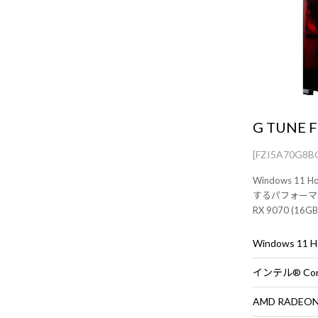
G TUNE F
[FZI5A70G8
Windows 1
するパフォーマン
RX 9070 (16GB
Plus 搭載。
売りです。
Windows 11
AMD RADEON