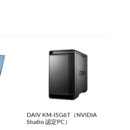
DAIV KM-I5G6T（NVIDIA
Studio 認定PC）