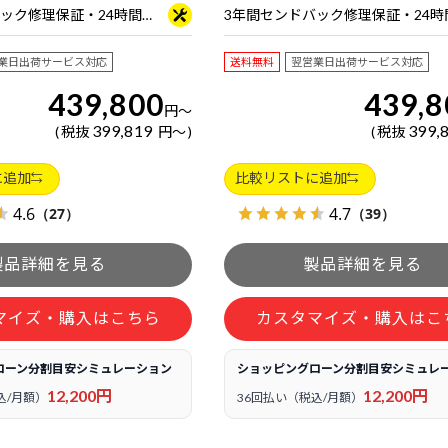
3年間センドバック修理保証・24時間×365日電話サポート
業日出荷サービス対応
送料無料
翌営業日出荷サービス対応
439,800
439,8
円
～
399,819
399,
税抜
円
～
税抜
に追加
比較リストに追加
4.6
4.7
（27）
（39）
マイズ・購入はこちら
カスタマイズ・購入はこ
ローン分割目安シミュレーション
ショッピングローン分割目安シミュレ
12,200円
12,200円
込/月額）
36回払い（税込/月額）