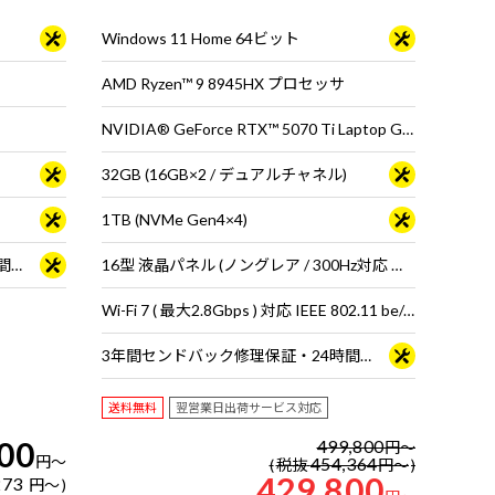
※モニタ・マウ
能を発揮
Windows 11 Home 64ビット
AMD Ryzen™ 9 8945HX プロセッサ
NVIDIA® GeForce RTX™ 5070 Ti Laptop GPU
32GB (16GB×2 / デュアルチャネル)
1TB (NVMe Gen4×4)
3年間センドバック修理保証・24時間×365日電話サポート
16型 液晶パネル (ノングレア / 300Hz対応 ※MS Hybrid時は240Hzで駆動 / sRGB比100%対応)
Wi-Fi 7 ( 最大2.8Gbps ) 対応 IEEE 802.11 be/ax/ac/a/b/g/n準拠 ＋ Bluetooth 5内蔵
3年間センドバック修理保証・24時間×365日電話サポート
送料無料
翌営業日出荷サービス対応
00
499,800
円
～
円
～
454,364
税抜
円
～
429,800
273
円
～