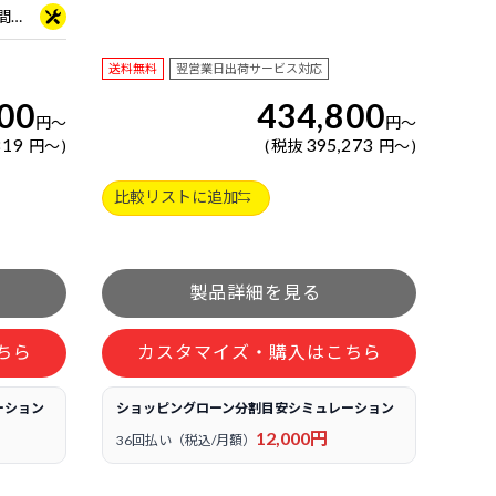
3年間センドバック修理保証・24時間×365日電話サポート
送料無料
翌営業日出荷サービス対応
00
434,800
円
～
円
～
819
395,273
円
～
税抜
円
～
比較リストに追加
ちら
カスタマイズ・購入はこちら
ーション
ショッピングローン分割目安シミュレーション
12,000円
36回払い（税込/月額）