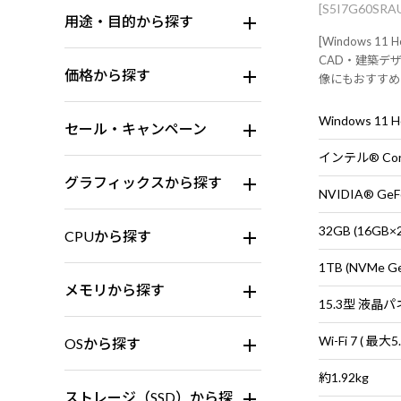
[S5I7G60SR
用途・目的から探す
[Windows 11 H
CAD・建築デザ
価格から探す
像にもおすすめなモ
Laptop GP
トPC
Windows 11
セール・キャンペーン
インテル® Core
グラフィックスから探す
NVIDIA® GeFo
32GB (16G
CPUから探す
1TB (NVMe G
メモリから探す
OSから探す
約1.92kg
ストレージ（SSD）から探