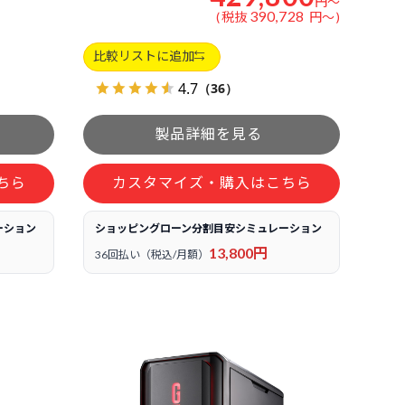
円
～
390,728
税抜
円
～
比較リストに追加
4.7
（36）
ちら
カスタマイズ・購入はこちら
ーション
ショッピングローン分割目安シミュレーション
13,800円
36回払い（税込/月額）