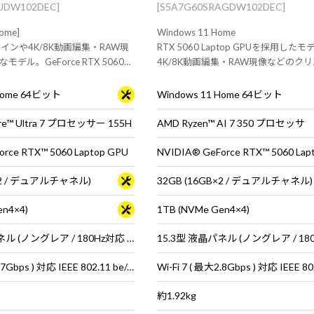
AUDW102DEC]
[S5A7G60SRAGDW102DEC]
ome]
Windows 11 Home
インや4K/8K動画編集・RAW現
RTX 5060 Laptop GPUを採用した
デル。GeForce RTX 5060
4K/8K動画編集・RAW現像などのク
U搭載の15.3型クリエイター向けノー
ブ用途におすすめな15.3型ノートPC
 Home 64ビット
Windows 11 Home 64ビット
™ Ultra 7 プロセッサー 155H
AMD Ryzen™ AI 7 350 プロセッサ
rce RTX™ 5060 Laptop GPU
NVIDIA® GeForce RTX™ 5060 Lap
B×2 / デュアルチャネル)
32GB (16GB×2 / デュアルチャネル)
en4×4)
1TB (NVMe Gen4×4)
15.3型 液晶パネル (ノングレア / 180Hz対応 / アスペクト比16:10)
Wi-Fi 7 ( 最大5.7Gbps ) 対応 IEEE 802.11 be/ax/ac/a/b/g/n準拠 ＋ Bluetooth 5内蔵
約1.92kg