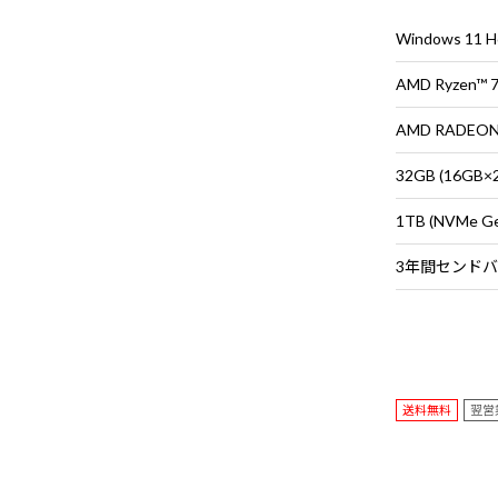
Bedrock Edi
ス・キーボード
Windows 11
AMD Ryzen™
AMD RADEON™
32GB (16G
1TB (NVMe G
送料無料
翌営