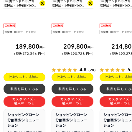
3年間センドバック修
3年間センドバック修
3年間センドバック修
理保証・24時間×365
理保証・24時間×365
理保証・24時間×365
日電話サポート
日電話サポート
日電話サポート
送料無料
送料無料
送料無料
翌営業日出荷サービス対応
翌営業日出荷サービス対応
翌営業日出荷サービス対
189,800
209,800
214,8
円
～
円
～
172,546
190,728
195,27
税抜
円
～
税抜
円
～
税抜
4.8
5
（28）
比較リストに追加
比較リストに追加
比較リストに追加
製品を詳しくみる
製品を詳しくみる
製品を詳しくみ
カスタマイズ・
カスタマイズ・
カスタマイズ
購入はこちら
購入はこちら
購入はこちら
ショッピングローン
ショッピングローン
ショッピングロー
分割目安シミュレー
分割目安シミュレー
分割目安シミュレ
ション
ション
ション