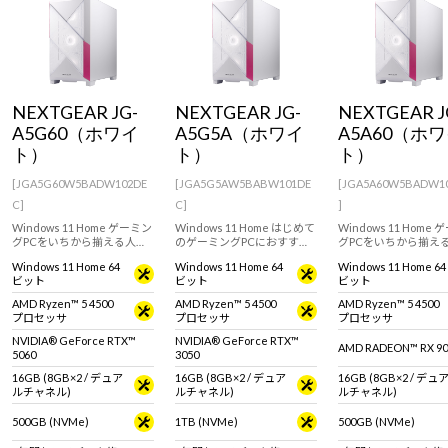
Windows 11
|
Copilot+ PC
Windows 11
|
Copilot+ PC
NEXTGEAR JG-
NEXTGEAR JG-
NEXTGEAR J
A5G60（ホワイ
A5G5A（ホワイ
A5A60（ホ
ト）
ト）
ト）
[JGA5G60W5BADW102DE
[JGA5G5AW5BABW101DE
[JGA5A60W5BADW1
C]
C]
]
Windows 11 Home ゲーミン
Windows 11 Home はじめて
Windows 11 Home
グPCをいちから揃える人に
のゲーミングPCにおすす
グPCをいちから揃え
おすすめ！RTX 5060 搭載の
め！設置場所に困らないミ
おすすめ！RADEON RX
Windows 11 Home 64
Windows 11 Home 64
Windows 11 Home 64
ミニタワー型デスクトップ
ニタワーケース。RTX 3050
搭載！設置場所に困ら
ビット
ビット
ビット
PC。※モニタ・マウス・キ
搭載モデル。※モニタ・マ
ミニタワー型デスクト
ーボードは別売りです。
ウス・キーボードは別売り
PC。※モニタ・マウ
AMD Ryzen™ 5 4500
AMD Ryzen™ 5 4500
AMD Ryzen™ 5 4500
です。
ーボードは別売りです
プロセッサ
プロセッサ
プロセッサ
NVIDIA® GeForce RTX™
NVIDIA® GeForce RTX™
AMD RADEON™ RX 90
5060
3050
16GB (8GB×2 / デュア
16GB (8GB×2 / デュア
16GB (8GB×2 / デュ
ルチャネル)
ルチャネル)
ルチャネル)
500GB (NVMe)
1TB (NVMe)
500GB (NVMe)