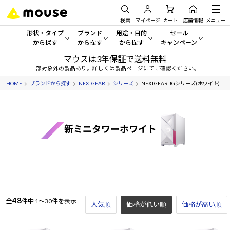
検索
マイページ
カート
店舗情報
メニュー
形状・タイプ
ブランド
用途・目的
セール
から探す
から探す
から探す
キャンペーン
マウスは3年保証で送料無料
形状・タイプから探す をすべてみる
mouse
一般向けパソコン
セール・キャンペーン
一部対象外の製品あり。詳しくは製品ページにてご確認ください。
HOME
ブランドから探す
NEXTGEAR
シリーズ
NEXTGEAR JGシリーズ(ホワイト)
デスクトップPC
G TUNE
ゲーミングPC・ゲーム向けパソコン
期間限定セール
人気モデルが期間限定・お買
ノートPC
NEXTGEAR
クリエイティブ向け
アウトレットパソコン
新ミニタワーホワイト
すべて新品の旧モデル製品な
タブレット
DAIV
ビジネス向けパソコン
おすすめ目玉パソコン
サーバー
MousePro
学習向けパソコン
今イチオシのパソコンをピッ
ワークステーション
iiyama
スペック/パーツ別
Windows 11
|
Copilot+ PC
48
全
件中
1～30件を表示
人気順
価格が低い順
価格が高い順
Windows 11
|
Copilot+ PC
ディスプレイ
AIおすすめパソコン