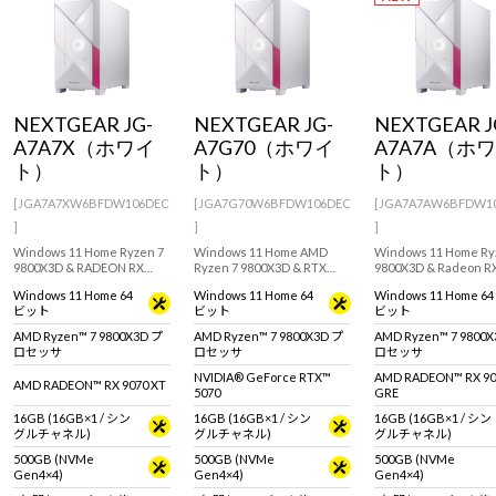
Windows 11
|
Copilot+ PC
Windows 11
|
Copilot+ PC
NEXTGEAR JG-
NEXTGEAR JG-
NEXTGEAR J
A7A7X（ホワイ
A7G70（ホワイ
A7A7A（ホ
ト）
ト）
ト）
[JGA7A7XW6BFDW106DEC
[JGA7G70W6BFDW106DEC
[JGA7A7AW6BFDW1
]
]
]
Windows 11 Home Ryzen 7
Windows 11 Home AMD
Windows 11 Home Ry
9800X3D & RADEON RX
Ryzen 7 9800X3D & RTX
9800X3D & Radeon R
9070 XT / 16GB 搭載のミニ
5070 搭載！設置場所に困ら
GRE 12GB搭載！高
Windows 11 Home 64
Windows 11 Home 64
Windows 11 Home 64
タワー型ゲーミングデスク
ないミニタワー型ゲーミン
ング性能を備えたミニ
ビット
ビット
ビット
トップPC。『Minecraft:
グデスクトップPC。
ー型デスクトップPC
Java & Bedrock Edition for
『Minecraft: Java &
『Minecraft: Java &
AMD Ryzen™ 7 9800X3D プ
AMD Ryzen™ 7 9800X3D プ
AMD Ryzen™ 7 9800
PC』付属。※モニタ・マウ
Bedrock Edition for PC』付
Bedrock Edition for
ロセッサ
ロセッサ
ロセッサ
ス・キーボードは別売りで
属。※モニタ・マウス・キ
属。
す。
ーボードは別売りです
NVIDIA® GeForce RTX™
AMD RADEON™ RX 90
AMD RADEON™ RX 9070 XT
5070
GRE
16GB (16GB×1 / シン
16GB (16GB×1 / シン
16GB (16GB×1 / シン
グルチャネル)
グルチャネル)
グルチャネル)
500GB (NVMe
500GB (NVMe
500GB (NVMe
Gen4×4)
Gen4×4)
Gen4×4)