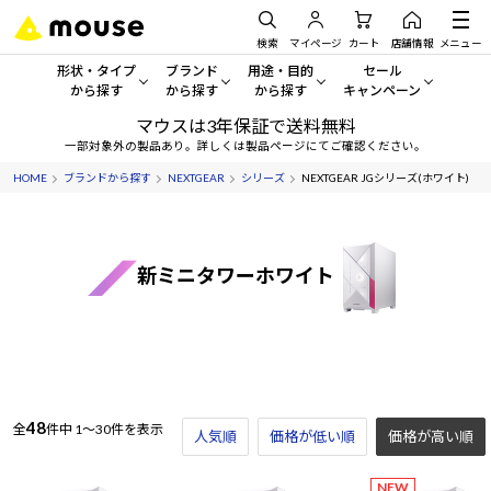
検索
マイページ
カート
店舗情報
メニュー
形状・タイプ
ブランド
用途・目的
セール
から探す
から探す
から探す
キャンペーン
マウスは3年保証で送料無料
形状・タイプから探す をすべてみる
mouse
一般向けパソコン
セール・キャンペーン
一部対象外の製品あり。詳しくは製品ページにてご確認ください。
HOME
ブランドから探す
NEXTGEAR
シリーズ
NEXTGEAR JGシリーズ(ホワイト)
デスクトップPC
G TUNE
ゲーミングPC・ゲーム向けパソコン
期間限定セール
人気モデルが期間限定・お買
ノートPC
NEXTGEAR
クリエイティブ向け
アウトレットパソコン
新ミニタワーホワイト
すべて新品の旧モデル製品な
タブレット
DAIV
ビジネス向けパソコン
おすすめ目玉パソコン
サーバー
MousePro
学習向けパソコン
今イチオシのパソコンをピッ
ワークステーション
iiyama
スペック/パーツ別
Windows 11
|
Copilot+ PC
48
全
件中
1～30件を表示
人気順
価格が低い順
価格が高い順
Windows 11
|
Copilot+ PC
ディスプレイ
AIおすすめパソコン
NEW