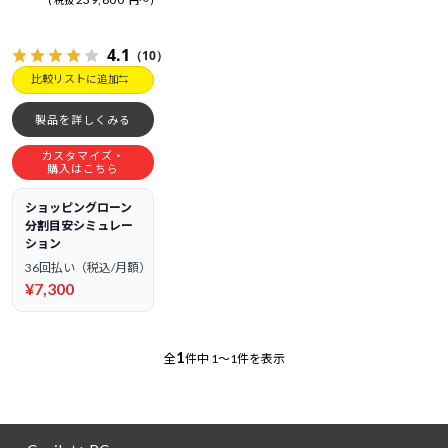
税抜
円
～
4.1
（10）
比較リストに追加
製品を詳しくみる
カスタマイズ・
購入はこちら
ショッピングローン
分割目安シミュレー
ション
36回払い（税込/月額）
¥7,300
1
全
件中
1～1件を表示