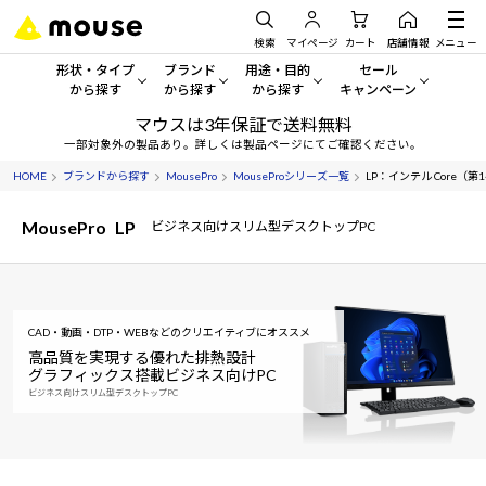
検索
マイページ
カート
店舗情報
メニュー
形状・タイプ
ブランド
用途・目的
セール
から探す
から探す
から探す
キャンペーン
マウスは3年保証で送料無料
形状・タイプから探す をすべてみる
mouse
一般向けパソコン
セール・キャンペーン
一部対象外の製品あり。詳しくは製品ページにてご確認ください。
HOME
ブランドから探す
MousePro
MouseProシリーズ一覧
LP：インテル Core（第14
デスクトップPC
G TUNE
ゲーミングPC・ゲーム向けパソコン
期間限定セール
人気モデルが期間限定・お買
MousePro
LP
ビジネス向けスリム型デスクトップPC
ノートPC
NEXTGEAR
クリエイティブ向け
アウトレットパソコン
すべて新品の旧モデル製品な
タブレット
DAIV
ビジネス向けパソコン
おすすめ目玉パソコン
CAD・動画・DTP・WEBなどのクリエイティブにオススメ
サーバー
MousePro
学習向けパソコン
今イチオシのパソコンをピッ
高品質を実現する優れた排熱設計
グラフィックス搭載ビジネス向けPC
ワークステーション
iiyama
スペック/パーツ別
ビジネス向けスリム型デスクトップPC
Windows 11
|
Copilot+ PC
Windows 11
|
Copilot+ PC
ディスプレイ
AIおすすめパソコン