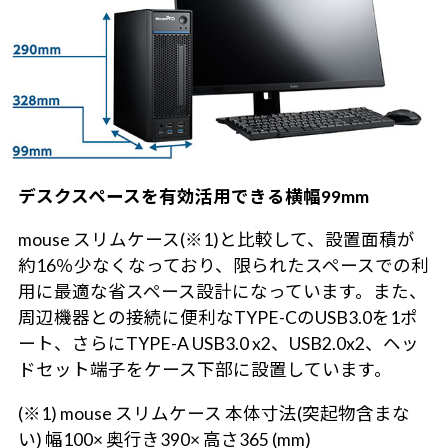
デスクスペースを有効活用できる横幅99mm
mouse スリムケース(※1)と比較して、設置面積が
約16％少なくなっており、限られたスペースでの利
用に最適な省スペース設計になっています。また、
周辺機器との接続に便利なTYPE-CのUSB3.0を1ポ
ート、さらにTYPE-A USB3.0 x2、USB2.0x2、ヘッ
ドセット端子をケース下部に設置しています。
(※1) mouse スリムケース 本体寸法(突起物含まな
い) 幅100× 奥行き390× 高さ365 (mm)