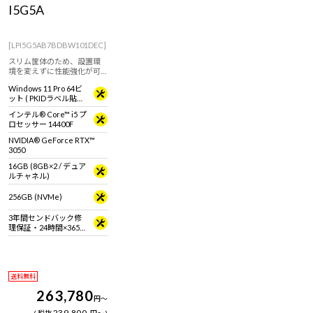
I5G5A
[LPI5G5AB7BDBW101DEC]
スリム筐体のため、設置環
境を変えずに性能強化が可
能。
Windows 11 Pro 64ビ
ット ( PKIDラベル貼付
対応 )
インテル® Core™ i5 プ
ロセッサー 14400F
NVIDIA® GeForce RTX™
3050
16GB (8GB×2 / デュア
ルチャネル)
256GB (NVMe)
3年間センドバック修
理保証・24時間×365
日電話サポート
送料無料
263,780
円
～
239,800