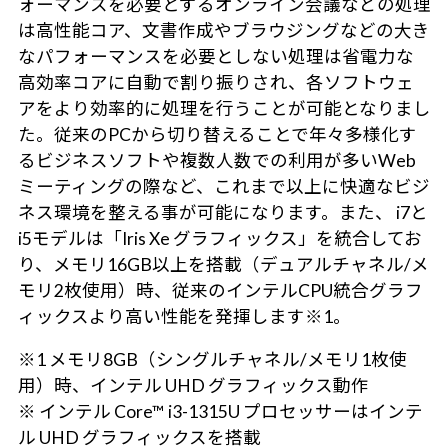
ォーマンスを必要とするオンライン会議などの処理
は高性能コア、文書作成やブラウジングなどの大き
なパフォーマンスを必要としない処理は省電力な
高効率コアに自動で割り振りされ、各ソフトウェ
アをより効率的に処理を行うことが可能となりまし
た。従来のPCから切り替えることで年々多様化す
るビジネスソフトや複数人数での利用が多いWeb
ミーティングの際など、これまで以上に快適なビジ
ネス環境を整える事が可能になります。また、 i7と
i5モデルは「Iris Xe グラフィックス」を統合してお
り、メモリ16GB以上を搭載（デュアルチャネル/メ
モリ2枚使用）時、従来のインテルCPU統合グラフ
ィックスより高い性能を発揮します※1。
※1 メモリ8GB（シングルチャネル/メモリ1枚使
用）時、インテル UHD グラフィックス動作
※ インテル Core™ i3-1315U プロセッサーはインテ
ル UHD グラフィックスを搭載