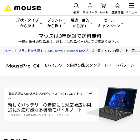
検索
マイページ
カート
店舗情報
メニュー
形状・タイプ
ブランド
用途・目的
セール
から探す
から探す
から探す
キャンペーン
マウスは3年保証で送料無料
形状・タイプから探す をすべてみる
mouse
一般向けパソコン
セール・キャンペーン
一部対象外の製品あり。詳しくは製品ページにてご確認ください。
HOME
ブランドから探す
MousePro
MouseProシリーズ一覧
C4：14型ノート／第13世
デスクトップPC
G TUNE
ゲーミングPC・ゲーム向けパソコン
期間限定セール
人気モデルが期間限定・お買
MousePro
C4
モバイルワーク向け14型スタンダードノートパソコン
ノートPC
NEXTGEAR
クリエイティブ向け
アウトレットパソコン
すべて新品の旧モデル製品な
タブレット
DAIV
ビジネス向けパソコン
指紋認証＆MIL規格対応のビジネスモバイルエントリーモデ
おすすめ目玉パソコン
ル
サーバー
MousePro
学習向けパソコン
今イチオシのパソコンをピッ
新しくバッテリーの着脱にも対応
幅広い用
途に対応可能な多機能モバイルノート
ワークステーション
iiyama
スペック/パーツ別
Windows 11
|
Copilot+ PC
モバイルワーク向け14型スタンダードノートパソコン
Windows 11
|
Copilot+ PC
ディスプレイ
AIおすすめパソコン