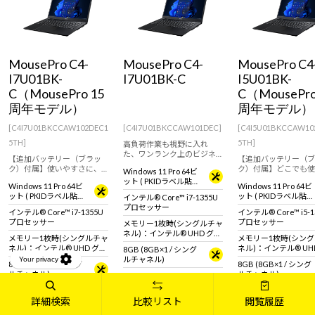
MousePro C4-
MousePro C4-
MousePro C4
I7U01BK-
I7U01BK-C
I5U01BK-
C（MousePro 15
C（MousePro
周年モデル）
周年モデル）
[C4I7U01BKCCAW102DEC1
[C4I7U01BKCCAW101DEC]
[C4I5U01BKCCAW10
5TH]
5TH]
高負荷作業も視野に入れ
た、ワンランク上のビジネ
【追加バッテリー（ブラッ
【追加バッテリー（ブ
スノート。
ク）付属】使いやすさに、
ク）付属】どこでも使
Windows 11 Pro 64ビ
長時間という余裕を。
思った以上に長く使え
ット ( PKIDラベル貼付
Windows 11 Pro 64ビ
Windows 11 Pro 64ビ
対応 )
ット ( PKIDラベル貼付
ット ( PKIDラベル貼付
インテル® Core™ i7-1355U
対応 )
対応 )
プロセッサー
インテル® Core™ i7-1355U
インテル® Core™ i5-1
プロセッサー
プロセッサー
メモリー1枚時(シングルチャ
ネル)：インテル® UHD グラ
メモリー1枚時(シングルチャ
メモリー1枚時(シン
フィックス メモリー2枚時
ネル)：インテル® UHD グラ
ネル)：インテル® UH
8GB (8GB×1 / シング
(デュアルチャネル)：インテ
フィックス
フィックス
ルチャネル)
ル® Iris® Xe グラフィック
8GB (8GB×1 / シング
8GB (8GB×1 / シング
メモリー2枚時(デュアルチャ
メモリー2枚時(デュ
ス
ルチャネル)
ルチャネル)
ネル)：インテル® Iris® Xe
ネル)：インテル® Iris
256GB (NVMe)
グラフィックス
グラフィックス
256GB (NVMe)
256GB (NVMe)
詳細検索
比較リスト
閲覧履歴
14型 液晶パネル (ノングレ
ア)