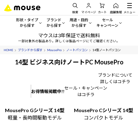
検索
マイページ
カート
店舗情報
メニュー
形状・タイプ
ブランド
用途・目的
セール
から探す
から探す
から探す
キャンペーン
マウスは3年保証で送料無料
形状・タイプから探す をすべてみる
mouse
一般向けパソコン
セール・キャンペーン
一部対象外の製品あり。詳しくは製品ページにてご確認ください。
HOME
ブランドから探す
MousePro
ノートパソコン
14型ノートパソコン
デスクトップPC
G TUNE
ゲーミングPC・ゲーム向けパソコン
期間限定セール
人気モデルが期間限定・お買
14型 ビジネス向けノートPC MousePro
ノートPC
NEXTGEAR
クリエイティブ向け
アウトレットパソコン
ブランドについて
すべて新品の旧モデル製品な
詳しくはコチラ
タブレット
DAIV
ビジネス向けパソコン
セール・キャンペーン
お得情報掲載中!!
おすすめ目玉パソコン
はコチラ
サーバー
MousePro
学習向けパソコン
今イチオシのパソコンをピッ
MousePro Gシリーズ 14型
MousePro Cシリーズ 14型
ワークステーション
iiyama
スペック/パーツ別
Windows 11
|
Copilot+ PC
軽量・長時間駆動モデル
コンパクトモデル
Windows 11
|
Copilot+ PC
ディスプレイ
AIおすすめパソコン