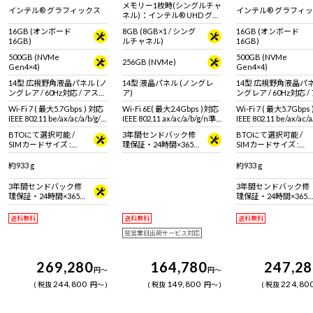
メモリー1枚時(シングルチャ
インテル® グラフィックス
インテル® グラフィ
ネル)：インテル® UHD グラ
フィックス メモリー2枚時
16GB (オンボード
8GB (8GB×1 / シング
16GB (オンボード
(デュアルチャネル)：インテ
16GB)
ルチャネル)
16GB)
ル® Iris® Xe グラフィック
ス
500GB (NVMe
500GB (NVMe
256GB (NVMe)
Gen4×4)
Gen4×4)
14型 広視野角液晶パネル (ノ
14型 液晶パネル (ノングレ
14型 広視野角液晶パネ
ングレア / 60Hz対応 / アスペ
ア)
ングレア / 60Hz対応 
クト比16:10)
クト比16:10)
Wi-Fi 7 ( 最大5.7Gbps ) 対応
Wi-Fi 6E( 最大2.4Gbps )対応
Wi-Fi 7 ( 最大5.7Gbps
IEEE 802.11 be/ax/ac/a/b/g/n
IEEE 802.11 ax/ac/a/b/g/n準
IEEE 802.11 be/ax/ac/a
準拠 ＋ Bluetooth 6内蔵
拠 ＋ Bluetooth 5内蔵
準拠 ＋ Bluetooth 6
BTOにて選択可能 /
3年間センドバック修
BTOにて選択可能 /
SIMカードサイズ :
理保証・24時間×365
SIMカードサイズ :
nano SIM + eSIMカー
日電話サポート
nano SIM + eSIMカー
ド
ド
約933 g
約933 g
3年間センドバック修
3年間センドバック修
理保証・24時間×365
理保証・24時間×365
日電話サポート
日電話サポート
送料無料
送料無料
送料無料
翌営業日出荷サービス対応
269,280
164,780
247,2
円
～
円
～
244,800
149,800
224,80
税抜
円
～
税抜
円
～
税抜