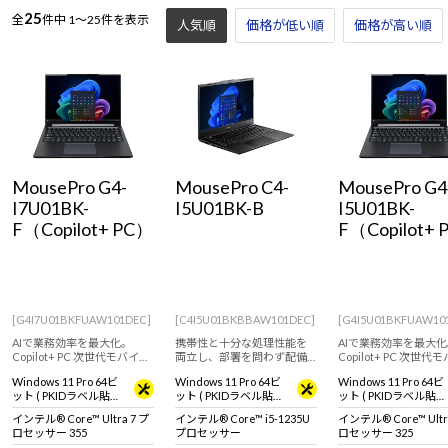
Windows 11
|
Copilot+ PC
Windows 11
|
Copilot+ PC
25
全
件中
1～25件を表示
人気順
価格が低い順
価格が高い順
MousePro G4-
MousePro C4-
MousePro G4
I7U01BK-
I5U01BK-B
I5U01BK-
F（Copilot+ PC）
F（Copilot+
[G4I7U01BKFUAW101DEC]
[C4I5U01BKBBAW101DEC]
[G4I5U01BKFUAW10
AIで業務効率を最大化。
携帯性と十分な処理性能を
AIで業務効率を最大化
Copilot+ PC 次世代モバイル
両立し、部署を問わず配備
Copilot+ PC 次世代
ノートパソコン
しやすいモバイルPC。
ノートパソコン
Windows 11 Pro 64ビ
Windows 11 Pro 64ビ
Windows 11 Pro 64ビ
ット ( PKIDラベル貼付
ット ( PKIDラベル貼付
ット ( PKIDラベル貼付
対応 )
対応 )
対応 )
インテル® Core™ Ultra 7 プ
インテル® Core™ i5-1235U
インテル® Core™ Ultr
ロセッサー 355
プロセッサー
ロセッサー 325