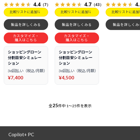
4.4
4.7
4
（7）
（43）
比較リストに追加
比較リストに追加
比較リストに追加
製品を詳しくみる
製品を詳しくみる
製品を詳しくみ
カスタマイズ・
カスタマイズ・
購入はこちら
購入はこちら
ショッピングローン
ショッピングローン
分割目安シミュレー
分割目安シミュレー
ション
ション
36回払い（税込/月額）
36回払い（税込/月額）
¥7,400
¥4,500
25
全
件中
1～25件を表示
Copilot+ PC