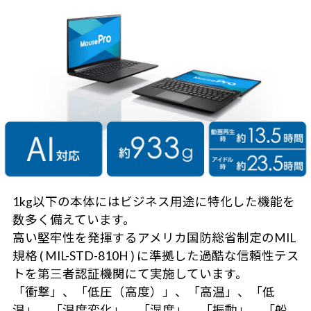
1kg以下の本体にはビジネス用途に特化した機能を
数多く備えています。
高い堅牢性を発揮するアメリカ国防総省制定のMIL
規格 ( MIL-STD-810H ) に準拠した過酷な信頼性テス
トを第三者認証機関にて実施しています。
「衝撃」、「低圧（高度）」、「高温」、「低
温」、「温度変化」、「湿度」、「振動」、「船