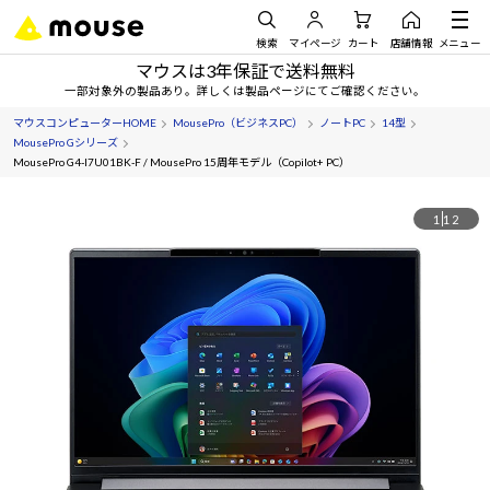
検索
マイページ
カート
店舗情報
メニュー
マウスは3年保証で送料無料
一部対象外の製品あり。詳しくは製品ページにてご確認ください。
マウスコンピューターHOME
MousePro（ビジネスPC）
ノートPC
14型
MousePro Gシリーズ
MousePro G4-I7U01BK-F / MousePro 15周年モデル（Copilot+ PC）
1
12