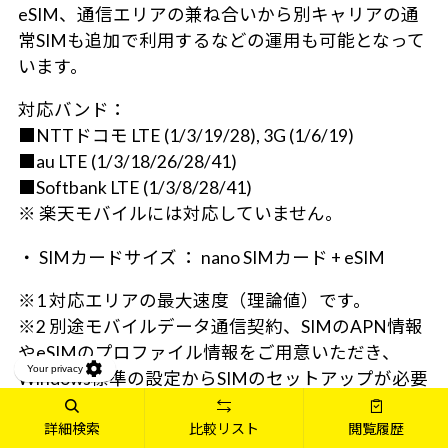
eSIM、通信エリアの兼ね合いから別キャリアの通
常SIMも追加で利用するなどの運用も可能となって
います。
対応バンド：
■NTTドコモ LTE (1/3/19/28), 3G (1/6/19)
■au LTE (1/3/18/26/28/41)
■Softbank LTE (1/3/8/28/41)
※ 楽天モバイルには対応していません。
・ SIMカードサイズ ： nano SIMカード + eSIM
※1 対応エリアの最大速度（理論値）です。
※2 別途モバイルデータ通信契約、SIMのAPN情報
やeSIMのプロファイル情報をご用意いただき、
Windows標準の設定からSIMのセットアップが必要
です。3G回線のみ対応のデータ通信SIMを使用する
詳細検索
比較リスト
閲覧履歴
と、ネットワークに接続できない場合がありますの