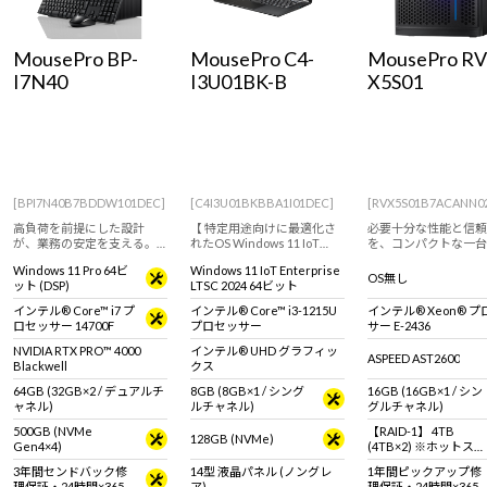
MousePro BP-
MousePro C4-
MousePro RV
I7N40
I3U01BK-B
X5S01
[BPI7N40B7BDDW101DEC]
[C4I3U01BKBBA1I01DEC]
[RVX5S01B7ACANN0
高負荷を前提にした設計
【 特定用途向けに最適化さ
必要十分な性能と信頼
が、業務の安定を支える。
れたOS Windows 11 IoT
を、コンパクトな一台
ビジネス向けデスクトップ
Enterprise 搭載 ※通常のOS
Windows 11 Pro 64ビ
Windows 11 IoT Enterprise
パソコン
とは異なります。 ※詳しく
OS無し
ット (DSP)
LTSC 2024 64ビット
は商品説明欄、Windows
IoT Enterprise特設ページを
インテル® Core™ i7 プ
インテル® Core™ i3-1215U
インテル® Xeon® 
ご覧ください】14型フルHD
ロセッサー 14700F
プロセッサー
サー E-2436
液晶ノートパソコン
NVIDIA RTX PRO™ 4000
インテル® UHD グラフィッ
ASPEED AST2600
Blackwell
クス
64GB (32GB×2 / デュアルチ
8GB (8GB×1 / シング
16GB (16GB×1 / シン
ャネル)
ルチャネル)
グルチャネル)
500GB (NVMe
【RAID-1】 4TB
128GB (NVMe)
Gen4×4)
(4TB×2) ※ホットスワ
ップ対応
3年間センドバック修
14型 液晶パネル (ノングレ
1年間ピックアップ修
理保証・24時間×365
ア)
理保証・24時間×365