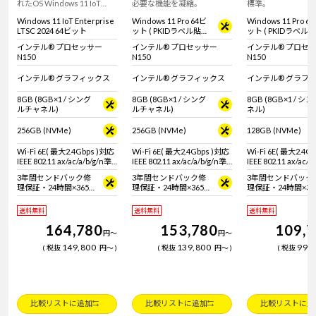
れたOS Windows 11 IoT
必要な機能を凝縮。
標準。
Enterprise 搭載 ※通常のOS
Windows 11 IoT Enterprise
Windows 11 Pro 64ビ
Windows 11 Pro 6
とは異なります。 ※詳しく
LTSC 2024 64ビット
ット ( PKIDラベル貼付
ット ( PKIDラベル
は商品説明欄、Windows
対応 )
対応 )
IoT Enterprise特設ページを
インテル® プロセッサー
インテル® プロセッサー
インテル® プロセ
ご覧ください】コンパクト
N150
N150
N150
デスクトップパソコン！
インテル® グラフィックス
インテル® グラフィックス
インテル® グラフ
8GB (8GB×1 / シング
8GB (8GB×1 / シング
8GB (8GB×1 / 
ルチャネル)
ルチャネル)
ネル)
256GB (NVMe)
256GB (NVMe)
128GB (NVMe)
Wi-Fi 6E( 最大2.4Gbps )対応
Wi-Fi 6E( 最大2.4Gbps )対応
Wi-Fi 6E( 最大2.4G
IEEE 802.11 ax/ac/a/b/g/n準
IEEE 802.11 ax/ac/a/b/g/n準
IEEE 802.11 ax/ac/a
拠 ＋ Bluetooth 5内蔵
拠 ＋ Bluetooth 5内蔵
拠 ＋ Bluetooth 5
3年間センドバック修
3年間センドバック修
3年間センドバック
理保証・24時間×365
理保証・24時間×365
理保証・24時間×36
日電話サポート
日電話サポート
日電話サポート
送料無料
送料無料
送料無料
164,780
153,780
109,
円
～
円
～
149,800
139,800
99,
税抜
円
～
税抜
円
～
税抜
比較リストに追加
比較リストに追加
比較リストに追