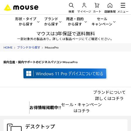
検索
マイページ
カート
店舗情報
メニュー
形状・タイプ
ブランド
用途・目的
セール
から探す
から探す
から探す
キャンペーン
マウスは3年保証で送料無料
形状・タイプから探す をすべてみる
mouse
一般向けパソコン
セール・キャンペーン
一部対象外の製品あり。詳しくは製品ページにてご確認ください。
HOME
ブランドから探す
MousePro
デスクトップPC
G TUNE
ゲーミングPC・ゲーム向けパソコン
期間限定セール
人気モデルが期間限定・お買
国内生産・国内サポートのビジネスパソコン MousePro
ノートPC
NEXTGEAR
クリエイティブ向け
アウトレットパソコン
すべて新品の旧モデル製品な
タブレット
DAIV
ビジネス向けパソコン
おすすめ目玉パソコン
サーバー
MousePro
学習向けパソコン
ブランドについて
今イチオシのパソコンをピッ
詳しくはコチラ
セール・キャンペーン
ワークステーション
iiyama
スペック/パーツ別
お得情報掲載中!!
Windows 11
|
Copilot+ PC
はコチラ
Windows 11
|
Copilot+ PC
ディスプレイ
AIおすすめパソコン
デスクトップ