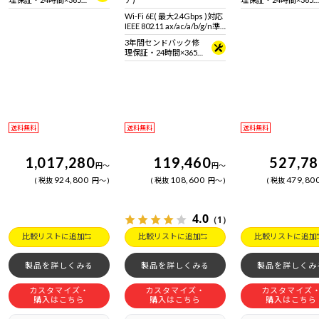
日電話サポート
日電話サポート
Wi-Fi 6E( 最大2.4Gbps )対応
IEEE 802.11 ax/ac/a/b/g/n準
拠 ＋ Bluetooth 5内蔵
3年間センドバック修
理保証・24時間×365
日電話サポート
送料無料
送料無料
送料無料
1,017,280
119,460
527,7
円
～
円
～
924,800
108,600
479,80
税抜
円
～
税抜
円
～
税抜
4.0
（1）
比較リストに追加
比較リストに追加
比較リストに追加
製品を詳しくみる
製品を詳しくみる
製品を詳しくみ
カスタマイズ・
カスタマイズ・
カスタマイズ
購入はこちら
購入はこちら
購入はこちら