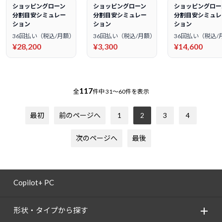
ショッピングローン
ショッピングローン
ショッピングロー
分割目安シミュレー
分割目安シミュレー
分割目安シミュレ
ション
ション
ション
36回払い（税込/月額）
36回払い（税込/月額）
36回払い（税込/
¥28,200
¥3,300
¥14,600
117
全
件中
31～60件を表示
最初
前のページへ
1
2
3
4
次のページへ
最後
Copilot+ PC
形状・タイプから探す