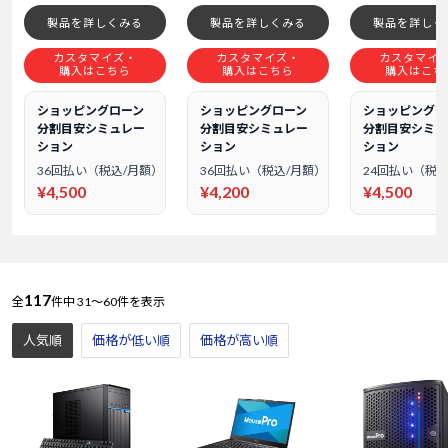
製品を詳しくみる
製品を詳しくみる
製品を詳しく
カスタマイズ・
カスタマイズ・
カスタマイ
購入はこちら
購入はこちら
購入はこち
ショッピングローン
ショッピングローン
ショッピングロ
分割目安シミュレー
分割目安シミュレー
分割目安シミュ
ション
ション
ション
36回払い（税込/月額）
36回払い（税込/月額）
24回払い（税込
¥4,500
¥4,200
¥4,500
117
全
件中
31～60件を表示
人気順
価格が低い順
価格が高い順