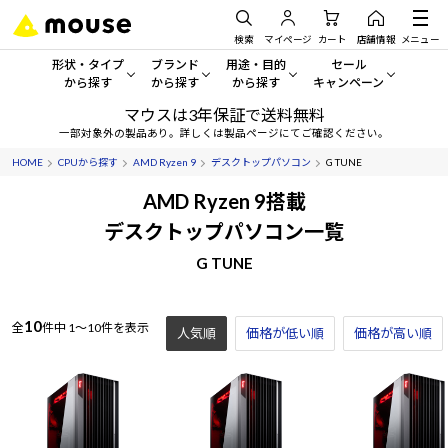
検索
マイページ
カート
店舗情報
メニュー
形状・タイプ
ブランド
用途・目的
セール
から探す
から探す
から探す
キャンペーン
マウスは3年保証で送料無料
形状・タイプから探す をすべてみる
mouse
一般向けパソコン
セール・キャンペーン
一部対象外の製品あり。詳しくは製品ページにてご確認ください。
HOME
CPUから探す
AMD Ryzen 9
デスクトップパソコン
G TUNE
デスクトップPC
G TUNE
ゲーミングPC・ゲーム向けパソコン
期間限定セール
人気モデルが期間限定・お買
AMD Ryzen 9搭載
ノートPC
NEXTGEAR
クリエイティブ向け
デスクトップパソコン一覧
アウトレットパソコン
すべて新品の旧モデル製品な
G TUNE
タブレット
DAIV
ビジネス向けパソコン
おすすめ目玉パソコン
サーバー
MousePro
学習向けパソコン
今イチオシのパソコンをピッ
10
全
件中
1～10件を表示
人気順
価格が低い順
価格が高い順
ワークステーション
iiyama
スペック/パーツ別
Windows 11
|
Copilot+ PC
Windows 11
|
Copilot+ PC
ディスプレイ
AIおすすめパソコン