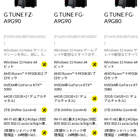
Windows 11
|
Copilot+ PC
Windows 11
|
Copilot+ PC
G TUNE FZ-
G TUNE FG-
G TUNE FG-
A9G90
A9G90
A9G80
[FZA9G90G8BFDW101DEC
[FGA9G90G8BFDW102DEC
[FGA9G80G8BFDW1
]
]
]
Windows 11 Home ゲーミン
Windows 11 Home ゲームプ
Windows 11 Home
グシーンを共に、前に。G
レイや配信などすべてのゲ
レイや配信などすべて
TUNEのフルタワーゲーミン
ーミングシーンに対応する
ーミングシーンに対応
Windows 11 Home 64
Windows 11 Home 64
Windows 11 Home 64
グPC！GeForce RTX 5090 &
ハイエンドゲーミングPC。
ハイエンドゲーミング
ビット
ビット
ビット
AMD Ryzen 9 9950X3D2 プ
GeForce RTX 5090 / 32GB &
GeForce RTX 5080 &
ロセッサ 搭載。※モニタ・
AMD Ryzen 9 9950X3D 搭
Ryzen 9 9950X3D 搭
AMD Ryzen™ 9 9950X3D2 プ
AMD Ryzen™ 9 9950X3D プ
AMD Ryzen™ 9 9950
マウス・キーボードは別売
載。
ロセッサ
ロセッサ
ロセッサ
りです。
NVIDIA® GeForce RTX™
NVIDIA® GeForce RTX™
NVIDIA® GeForce R
5090
5090
5080
64GB (32GB×2 / デュアルチ
64GB (32GB×2 / デュ
32GB (16GB×2 / デュ
ャネル)
アルチャネル)
アルチャネル)
2TB (NVMe Gen4×4)
2TB (NVMe Gen4×4)
1TB (NVMe Gen4×4)
Wi-Fi 6E( 最大2.4Gbps )対応
Wi-Fi 6E( 最大2.4Gbps )対応
Wi-Fi 6E( 最大2.4Gbp
IEEE 802.11 ax/ac/a/b/g/n準
IEEE 802.11 ax/ac/a/b/g/n準
IEEE 802.11 ax/ac/a/b
拠 ＋ Bluetooth 5内蔵
拠 ＋ Bluetooth 5内蔵
拠 ＋ Bluetooth 5内蔵
3年間センドバック修
3年間センドバック修
3年間センドバック修
理保証・24時間×365
理保証・24時間×365
理保証・24時間×365