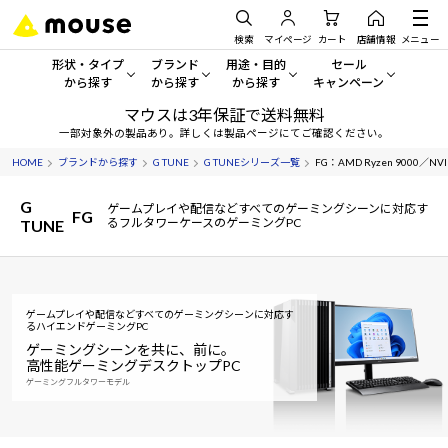
検索
マイページ
カート
店舗情報
メニュー
形状・タイプ
ブランド
用途・目的
セール
から探す
から探す
から探す
キャンペーン
マウスは3年保証で送料無料
形状・タイプから探す をすべてみる
mouse
一般向けパソコン
セール・キャンペーン
一部対象外の製品あり。詳しくは製品ページにてご確認ください。
HOME
ブランドから探す
G TUNE
G TUNEシリーズ一覧
FG：AMD Ryzen 9000／NVID
デスクトップPC
G TUNE
ゲーミングPC・ゲーム向けパソコン
期間限定セール
人気モデルが期間限定・お買
G
ゲームプレイや配信などすべてのゲーミングシーンに対応す
FG
ノートPC
NEXTGEAR
クリエイティブ向け
るフルタワーケースのゲーミングPC
TUNE
アウトレットパソコン
すべて新品の旧モデル製品な
タブレット
DAIV
ビジネス向けパソコン
おすすめ目玉パソコン
サーバー
MousePro
学習向けパソコン
ゲームプレイや配信などすべてのゲーミングシーンに対応す
今イチオシのパソコンをピッ
る
ハイエンドゲーミングPC
ゲーミングシーンを共に、前に。
ワークステーション
iiyama
スペック/パーツ別
高性能ゲーミングデスクトップPC
Windows 11
|
Copilot+ PC
ゲーミングフルタワーモデル
Windows 11
|
Copilot+ PC
ディスプレイ
AIおすすめパソコン