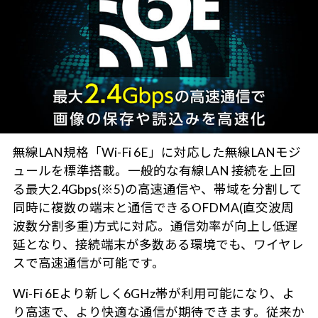
無線LAN規格「Wi-Fi 6E」に対応した無線LANモジ
ュールを標準搭載。一般的な有線LAN 接続を上回
る最大2.4Gbps(※5)の高速通信や、帯域を分割して
同時に複数の端末と通信できるOFDMA(直交波周
波数分割多重)方式に対応。通信効率が向上し低遅
延となり、接続端末が多数ある環境でも、ワイヤレ
スで高速通信が可能です。
Wi-Fi 6Eより新しく6GHz帯が利用可能になり、よ
り高速で、より快適な通信が期待できます。従来か