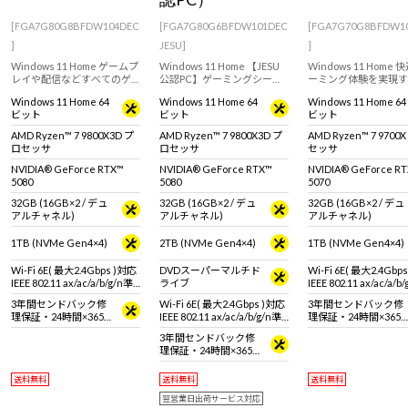
[FGA7G80G8BFDW104DEC
[FGA7G80G6BFDW101DEC
[FGA7G70G8BFDW1
]
JESU]
]
Windows 11 Home ゲームプ
Windows 11 Home 【JESU
Windows 11 Home
レイや配信などすべてのゲ
公認PC】ゲーミングシーン
ーミング体験を実現す
ーミングシーンに対応する
を共に、前に。G TUNEのハ
ルタワーゲーミングP
Windows 11 Home 64
Windows 11 Home 64
Windows 11 Home 64
ハイエンドゲーミングPC。
イエンドゲーミングPC！
GeForce RTX 5070 & AMD
ビット
ビット
ビット
GeForce RTX 5080 & AMD
GeForce RTX 5080 & Ryzen
Ryzen 7 9700X 搭
Ryzen 7 9800X3D 搭載。
7 9800X3D 搭載。※モニ
タ・マウス・キーボー
AMD Ryzen™ 7 9800X3D プ
AMD Ryzen™ 7 9800X3D プ
AMD Ryzen™ 7 9700
タ・マウス・キーボードは
別売りです。
ロセッサ
ロセッサ
セッサ
別売りです。
NVIDIA® GeForce RTX™
NVIDIA® GeForce RTX™
NVIDIA® GeForce R
5080
5080
5070
32GB (16GB×2 / デュ
32GB (16GB×2 / デュ
32GB (16GB×2 / デュ
アルチャネル)
アルチャネル)
アルチャネル)
1TB (NVMe Gen4×4)
2TB (NVMe Gen4×4)
1TB (NVMe Gen4×4)
Wi-Fi 6E( 最大2.4Gbps )対応
DVDスーパーマルチド
Wi-Fi 6E( 最大2.4Gbp
IEEE 802.11 ax/ac/a/b/g/n準
ライブ
IEEE 802.11 ax/ac/a/b
拠 ＋ Bluetooth 5内蔵
拠 ＋ Bluetooth 5内蔵
3年間センドバック修
Wi-Fi 6E( 最大2.4Gbps )対応
3年間センドバック修
理保証・24時間×365
IEEE 802.11 ax/ac/a/b/g/n準
理保証・24時間×365
日電話サポート
拠 ＋ Bluetooth 5内蔵
日電話サポート
3年間センドバック修
理保証・24時間×365
日電話サポート
送料無料
送料無料
送料無料
翌営業日出荷サービス対応