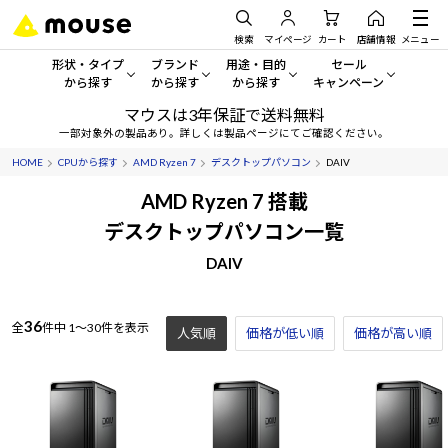
検索
マイページ
カート
店舗情報
メニュー
形状・タイプ
ブランド
用途・目的
セール
から探す
から探す
から探す
キャンペーン
マウスは3年保証で送料無料
形状・タイプから探す をすべてみる
mouse
一般向けパソコン
セール・キャンペーン
一部対象外の製品あり。詳しくは製品ページにてご確認ください。
HOME
CPUから探す
AMD Ryzen 7
デスクトップパソコン
DAIV
デスクトップPC
G TUNE
ゲーミングPC・ゲーム向けパソコン
期間限定セール
人気モデルが期間限定・お買
AMD Ryzen 7 搭載
ノートPC
NEXTGEAR
クリエイティブ向け
デスクトップパソコン一覧
アウトレットパソコン
すべて新品の旧モデル製品な
DAIV
タブレット
DAIV
ビジネス向けパソコン
おすすめ目玉パソコン
サーバー
MousePro
学習向けパソコン
今イチオシのパソコンをピッ
36
全
件中
1～30件を表示
人気順
価格が低い順
価格が高い順
ワークステーション
iiyama
スペック/パーツ別
Windows 11
|
Copilot+ PC
Windows 11
|
Copilot+ PC
ディスプレイ
AIおすすめパソコン