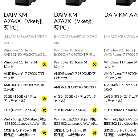
Windows 11
|
Copilot+ PC
Windows 11
|
Copilot+ PC
DAIV KM-
DAIV KM-
DAIV KM-A7
A7A6X（Vket推
A7A7X（Vket推
奨PC）
奨PC）
[KMA7A6XB6AFDW102DEC
[KMA7A7XB6AFDW104DEC
[KMA7G60B6AFDW1
VKET]
VKET]
]
Windows 11 Home
Windows 11 Home
[Windows11 Home]
RADEON RX 9060XT(16GB)
RADEON RX 9070 XTを搭載
AMD Ryzen 7 9700X
搭載でクリエイター向けの
したクリエイティブにおす
ッサとGeForce RTX 
Windows 11 Home 64
Windows 11 Home 64
Windows 11 Home 64
ミニタワーモデル！【DAIV
すめなミニタワー型デスク
搭載したクリエイター
ビット
ビット
ビット
10周年3Dデータとオリジナ
トップパソコン【DAIV 10周
デスクトップPC
ル壁紙付属！】
年3Dデータとオリジナル壁
AMD Ryzen™ 7 9700X プロ
AMD Ryzen™ 7 9800X3D プ
AMD Ryzen™ 7 9700X
紙付属！】
セッサ
ロセッサ
プロセッサ
AMD RADEON™ RX 9060 XT
NVIDIA® GeForce R
AMD RADEON™ RX 9070 XT
(16 GB)
5060
32GB (16GB×2 / デュ
64GB (32GB×2 / デュアルチ
16GB (8GB×2 / デュ
アルチャネル)
ャネル)
ルチャネル)
1TB (NVMe Gen4×4)
2TB (NVMe Gen4×4)
1TB (NVMe Gen4×4)
Wi-Fi 6E( 最大2.4Gbps )対応
Wi-Fi 6E( 最大2.4Gbps )対応
Wi-Fi 6E( 最大2.4Gbp
IEEE 802.11 ax/ac/a/b/g/n準
IEEE 802.11 ax/ac/a/b/g/n準
IEEE 802.11 ax/ac/a/b
拠 ＋ Bluetooth 5内蔵
拠 ＋ Bluetooth 5内蔵
拠 ＋ Bluetooth 5内蔵
3年間センドバック修
3年間センドバック修
3年間センドバック修
理保証・24時間×365
理保証・24時間×365
理保証・24時間×365