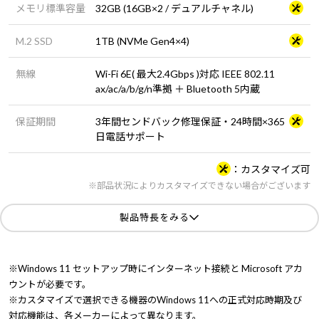
メモリ標準容量
32GB (16GB×2 / デュアルチャネル)
M.2 SSD
1TB (NVMe Gen4×4)
無線
Wi-Fi 6E( 最大2.4Gbps )対応 IEEE 802.11
ax/ac/a/b/g/n準拠 ＋ Bluetooth 5内蔵
保証期間
3年間センドバック修理保証・24時間×365
日電話サポート
カスタマイズ可
※部品状況によりカスタマイズできない場合がございます
製品特長をみる
※Windows 11 セットアップ時にインターネット接続と Microsoft アカ
ウントが必要です。
※カスタマイズで選択できる機器のWindows 11への正式対応時期及び
対応機能は、各メーカーによって異なります。