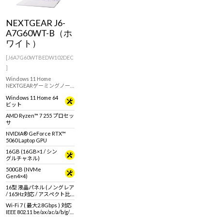
Windows 11
|
Copilot+ PC
Windows 11
|
Copilot+ PC
NEXTGEAR J6-
A7G60WT-B（ホ
ワイト）
[J6A7G60WTBEDW102DEC
]
Windows 11 Home
NEXTGEARゲーミングノー
トJ6シリーズにRTX 50シリ
Windows 11 Home 64
ーズ搭載モデルが登場！筐
ビット
体デザインの外観を白一色
に。シャープな筐体に最新
AMD Ryzen™ 7 255 プロセッ
のスペックを搭載。
サ
NVIDIA® GeForce RTX™
5060 Laptop GPU
16GB (16GB×1 / シン
グルチャネル)
500GB (NVMe
Gen4×4)
16型 液晶パネル (ノングレア
/ 165Hz対応 / アスペクト比
16:10)
Wi-Fi 7 ( 最大2.8Gbps ) 対応
IEEE 802.11 be/ax/ac/a/b/g/n