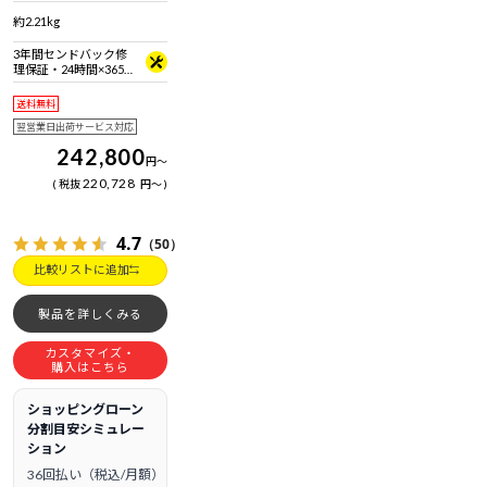
準拠 ＋ Bluetooth 5内蔵
約2.21kg
3年間センドバック修
理保証・24時間×365
日電話サポート
送料無料
翌営業日出荷サービス対応
242,800
円
～
220,728
税抜
円
～
4.7
（50）
比較リストに追加
製品を詳しくみる
カスタマイズ・
購入はこちら
ショッピングローン
分割目安シミュレー
ション
36回払い（税込/月額）