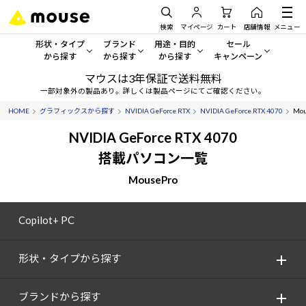
検索
マイページ
カート
店舗情報
メニュー
形状・タイプ
ブランド
用途・目的
セール
から探す
から探す
から探す
キャンペーン
マウスは3年保証で送料無料
形状・タイプから探す をすべてみる
mouse
一般向けパソコン
セール・キャンペーン
一部対象外の製品あり。詳しくは製品ページにてご確認ください。
HOME
グラフィックスから探す
NVIDIA GeForce RTX
NVIDIA GeForce RTX 4070
Mou
デスクトップPC
G TUNE
ゲーミングPC・ゲーム向けパソコン
期間限定セール
人気モデルが期間限定・お買
NVIDIA GeForce RTX 4070
ノートPC
NEXTGEAR
クリエイティブ向け
搭載パソコン一覧
アウトレットパソコン
すべて新品の旧モデル製品な
MousePro
タブレット
DAIV
ビジネス向けパソコン
おすすめ目玉パソコン
サーバー
MousePro
学習向けパソコン
Copilot+ PC
今イチオシのパソコンをピッ
ワークステーション
iiyama
スペック/パーツ別
Windows 11
|
Copilot+ PC
形状・タイプから探す
Windows 11
|
Copilot+ PC
ディスプレイ
AIおすすめパソコン
ブランドから探す