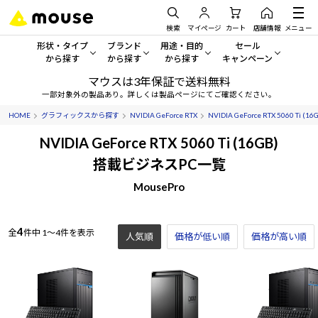
検索
マイページ
カート
店舗情報
メニュー
形状・タイプ
ブランド
用途・目的
セール
から探す
から探す
から探す
キャンペーン
マウスは3年保証で送料無料
形状・タイプから探す をすべてみる
mouse
一般向けパソコン
セール・キャンペーン
一部対象外の製品あり。詳しくは製品ページにてご確認ください。
HOME
グラフィックスから探す
NVIDIA GeForce RTX
NVIDIA GeForce RTX 5060 Ti (16
デスクトップPC
G TUNE
ゲーミングPC・ゲーム向けパソコン
期間限定セール
人気モデルが期間限定・お買
NVIDIA GeForce RTX 5060 Ti (16GB)
ノートPC
NEXTGEAR
クリエイティブ向け
搭載ビジネスPC一覧
アウトレットパソコン
すべて新品の旧モデル製品な
MousePro
タブレット
DAIV
ビジネス向けパソコン
おすすめ目玉パソコン
サーバー
MousePro
学習向けパソコン
今イチオシのパソコンをピッ
4
全
件中
1～4件を表示
人気順
価格が低い順
価格が高い順
ワークステーション
iiyama
スペック/パーツ別
Windows 11
|
Copilot+ PC
Windows 11
|
Copilot+ PC
ディスプレイ
AIおすすめパソコン