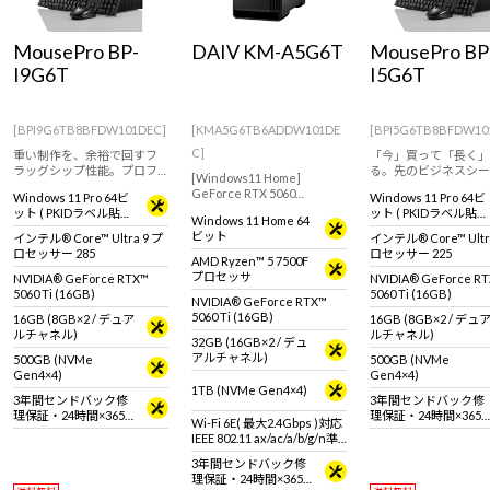
Windows 11
|
Copilot+ PC
Windows 11
|
Copilot+ PC
MousePro BP-
DAIV KM-A5G6T
MousePro BP
I9G6T
I5G6T
[BPI9G6TB8BFDW101DEC]
[KMA5G6TB6ADDW101DE
[BPI5G6TB8BFDW10
C]
重い制作を、余裕で回すフ
「今」買って「長く」
ラッグシップ性能。プロフ
る。先のビジネスシー
[Windows11 Home]
ェッショナル業務を前提に
見据えた先進スペック
GeForce RTX 5060
Windows 11 Pro 64ビ
Windows 11 Pro 64ビ
した最上位構成。
Ti(16GB)搭載モデルで、ク
ット ( PKIDラベル貼付
ット ( PKIDラベル貼付
Windows 11 Home 64
リエイターに向けたミニタ
対応 )
対応 )
ビット
インテル® Core™ Ultra 9 プ
インテル® Core™ Ultr
ワー型デスクトップPC
ロセッサー 285
ロセッサー 225
AMD Ryzen™ 5 7500F
プロセッサ
NVIDIA® GeForce RTX™
NVIDIA® GeForce R
5060 Ti (16GB)
5060 Ti (16GB)
NVIDIA® GeForce RTX™
5060 Ti (16GB)
16GB (8GB×2 / デュア
16GB (8GB×2 / デュ
ルチャネル)
ルチャネル)
32GB (16GB×2 / デュ
アルチャネル)
500GB (NVMe
500GB (NVMe
Gen4×4)
Gen4×4)
1TB (NVMe Gen4×4)
3年間センドバック修
3年間センドバック修
理保証・24時間×365
理保証・24時間×365
Wi-Fi 6E( 最大2.4Gbps )対応
日電話サポート
日電話サポート
IEEE 802.11 ax/ac/a/b/g/n準
拠 ＋ Bluetooth 5内蔵
3年間センドバック修
理保証・24時間×365