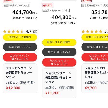
送料無料
送料無料
日電話サポート
翌営業日出荷サービス対応
送料無料
翌営業日出荷サービス対
461,780
翌営業日出荷サービス対応
351,7
円
～
404,800
419,800
319,80
税抜
円
～
円
～
税抜
368,000
税抜
円
～
4.7
5
（3）
比較リストに追加
比較リストに追加
比較リストに追加
製品を詳しくみる
製品を詳しくみ
製品を詳しくみる
カスタマイズ・
カスタマイズ
購入はこちら
購入はこちら
カスタマイズ・
購入はこちら
ショッピングローン
ショッピングロー
分割目安シミュレー
分割目安シミュレ
ショッピングローン
ション
ション
分割目安シミュレー
ション
36回払い（税込/月額）
36回払い（税込/
¥12,800
¥9,700
36回払い（税込/月額）
¥11,200