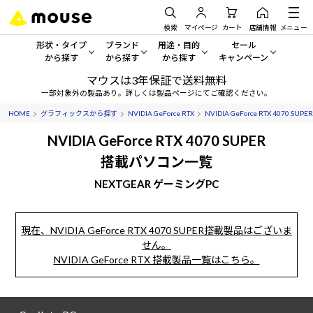
検索
マイページ
カート
店舗情報
メニュー
形状・タイプ
ブランド
用途・目的
セール
から探す
から探す
から探す
キャンペーン
マウスは3年保証で送料無料
形状・タイプから探す をすべてみる
mouse
一般向けパソコン
セール・キャンペーン
一部対象外の製品あり。詳しくは製品ページにてご確認ください。
HOME
グラフィックスから探す
NVIDIA GeForce RTX
NVIDIA GeForce RTX 4070 SUPER
デスクトップPC
G TUNE
ゲーミングPC・ゲーム向けパソコン
期間限定セール
人気モデルが期間限定・お買
NVIDIA GeForce RTX 4070 SUPER
ノートPC
NEXTGEAR
クリエイティブ向け
搭載パソコン一覧
アウトレットパソコン
すべて新品の旧モデル製品な
NEXTGEAR ゲーミングPC
タブレット
DAIV
ビジネス向けパソコン
おすすめ目玉パソコン
サーバー
MousePro
学習向けパソコン
今イチオシのパソコンをピッ
現在、NVIDIA GeForce RTX 4070 SUPER搭載製品はございま
せん。
ワークステーション
iiyama
スペック/パーツ別
Windows 11
|
Copilot+ PC
NVIDIA GeForce RTX 搭載製品一覧はこちら。
Windows 11
|
Copilot+ PC
ディスプレイ
AIおすすめパソコン