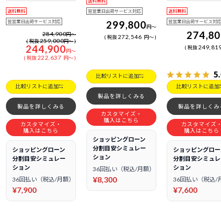
送料無料
日電話サポート
日電話サポート
送料無料
翌営業日出荷サービス対応
送料無料
翌営業日出荷サービス対応
299,800
翌営業日出荷サービス対
円
～
274,8
284,900
円
～
272,546
税抜
円
～
259,000
税抜
円
～
244,900
249,81
税抜
円
～
222,637
税抜
円
～
5
比較リストに追加
比較リストに追加
比較リストに追加
製品を詳しくみる
製品を詳しくみる
製品を詳しくみ
カスタマイズ・
購入はこちら
カスタマイズ・
カスタマイズ
購入はこちら
購入はこちら
ショッピングローン
分割目安シミュレー
ショッピングローン
ショッピングロー
ション
分割目安シミュレー
分割目安シミュレ
ション
ション
36回払い（税込/月額）
¥8,300
36回払い（税込/月額）
36回払い（税込/
¥7,900
¥7,600