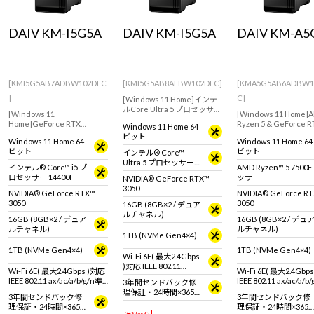
Windows 11
|
Copilot+ PC
Windows 11
|
Copilot+ PC
DAIV KM-I5G5A
DAIV KM-I5G5A
DAIV KM-A5
[KMI5G5AB7ADBW102DEC
[KMI5G5AB8AFBW102DEC]
[KMA5G5AB6ADBW1
]
C]
[Windows 11 Home]インテ
ルCore Ultra 5 プロセッサー
[Windows 11
[Windows 11 Home]
225搭載モデル。GeForce
Home]GeForce RTX
Ryzen 5 & GeForce R
Windows 11 Home 64
RTX 3050搭載でWEBデザイ
3050(6GB)搭載で軽い写
3050(6GB)搭載で軽
ビット
ンやDTMにおすすめのクリ
Windows 11 Home 64
Windows 11 Home 64
真・動画編集などクリエイ
真・動画編集などクリ
エイター向けミニタワー型
ビット
ビット
インテル® Core™
ティブ用途におすすめなモ
ティブ用途におすすめ
デスクトップPC
Ultra 5 プロセッサー
デル
デル
インテル® Core™ i5 プ
AMD Ryzen™ 5 7500
225
ロセッサー 14400F
ッサ
NVIDIA® GeForce RTX™
3050
NVIDIA® GeForce RTX™
NVIDIA® GeForce R
3050
3050
16GB (8GB×2 / デュア
ルチャネル)
16GB (8GB×2 / デュア
16GB (8GB×2 / デュ
ルチャネル)
ルチャネル)
1TB (NVMe Gen4×4)
1TB (NVMe Gen4×4)
1TB (NVMe Gen4×4)
Wi-Fi 6E( 最大2.4Gbps
)対応 IEEE 802.11
Wi-Fi 6E( 最大2.4Gbps )対応
Wi-Fi 6E( 最大2.4Gbp
ax/ac/a/b/g/n準拠 ＋
IEEE 802.11 ax/ac/a/b/g/n準
IEEE 802.11 ax/ac/a/b
3年間センドバック修
Bluetooth 5内蔵
拠 ＋ Bluetooth 5内蔵
拠 ＋ Bluetooth 5内蔵
理保証・24時間×365
3年間センドバック修
3年間センドバック修
日電話サポート
理保証・24時間×365
理保証・24時間×365