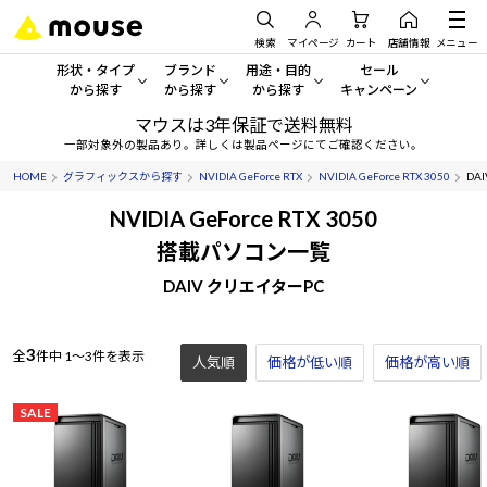
検索
マイページ
カート
店舗情報
メニュー
形状・タイプ
ブランド
用途・目的
セール
から探す
から探す
から探す
キャンペーン
マウスは3年保証で送料無料
形状・タイプから探す をすべてみる
mouse
一般向けパソコン
セール・キャンペーン
一部対象外の製品あり。詳しくは製品ページにてご確認ください。
HOME
グラフィックスから探す
NVIDIA GeForce RTX
NVIDIA GeForce RTX 3050
DAI
デスクトップPC
G TUNE
ゲーミングPC・ゲーム向けパソコン
期間限定セール
人気モデルが期間限定・お買
NVIDIA GeForce RTX 3050
ノートPC
NEXTGEAR
クリエイティブ向け
搭載パソコン一覧
アウトレットパソコン
すべて新品の旧モデル製品な
DAIV クリエイターPC
タブレット
DAIV
ビジネス向けパソコン
おすすめ目玉パソコン
サーバー
MousePro
学習向けパソコン
今イチオシのパソコンをピッ
3
全
件中
1～3件を表示
人気順
価格が低い順
価格が高い順
ワークステーション
iiyama
スペック/パーツ別
Windows 11
|
Copilot+ PC
SALE
Windows 11
|
Copilot+ PC
ディスプレイ
AIおすすめパソコン