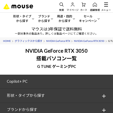
検索
マイページ
カート
店舗情報
メニュー
形状・タイプ
ブランド
用途・目的
セール
から探す
から探す
から探す
キャンペーン
マウスは3年保証で送料無料
形状・タイプから探す をすべてみる
mouse
一般向けパソコン
セール・キャンペーン
一部対象外の製品あり。詳しくは製品ページにてご確認ください。
HOME
グラフィックスから探す
NVIDIA GeForce RTX
NVIDIA GeForce RTX 3050
G T
デスクトップPC
G TUNE
ゲーミングPC・ゲーム向けパソコン
期間限定セール
人気モデルが期間限定・お買
NVIDIA GeForce RTX 3050
ノートPC
NEXTGEAR
クリエイティブ向け
搭載パソコン一覧
アウトレットパソコン
すべて新品の旧モデル製品な
G TUNE ゲーミングPC
タブレット
DAIV
ビジネス向けパソコン
おすすめ目玉パソコン
サーバー
MousePro
学習向けパソコン
Copilot+ PC
今イチオシのパソコンをピッ
ワークステーション
iiyama
スペック/パーツ別
Windows 11
|
Copilot+ PC
形状・タイプから探す
Windows 11
|
Copilot+ PC
ディスプレイ
AIおすすめパソコン
ブランドから探す