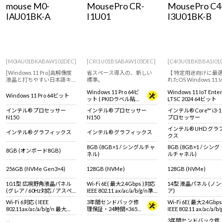
mouse M0-
MousePro CR-
MousePro C4
Windows 11
|
Copilot+ PC
Windows 11
|
Copilot+ PC
IAU01BK-A
I1U01
I3U01BK-B
[M0IAU01BKABAW102DEC]
[CRI1U01BSABAW103DEC]
[C4I3U01BKBBA1I01
[Windows 11 Pro]高解像度
省スペース導入の、新しい
【 特定用途向けに最
液晶と打ちやすい日本語キ
標準。
れたOS Windows 11 I
ーボードを搭載した、どこ
Enterprise 搭載 ※
Windows 11 Pro 64ビ
Windows 11 IoT Ente
でも使える10.1型WUXGA液
とは異なります。 ※
Windows 11 Pro 64ビット
ット ( PKIDラベル貼付
LTSC 2024 64ビット
晶2in1タブレット
は商品説明欄、Windo
対応 )
IoT Enterprise特
インテル® プロセッサー
インテル® プロセッサー
インテル® Core™ i3-1
ご覧ください】14型フ
N150
N150
プロセッサー
液晶ノートパソコン
インテル® UHD グラ
インテル® グラフィックス
インテル® グラフィックス
クス
8GB (8GB×1 / シングルチャ
8GB (8GB×1 / シング
8GB (オンボード8GB)
ネル)
ルチャネル)
256GB (NVMe Gen3×4)
128GB (NVMe)
128GB (NVMe)
10.1型 広視野角液晶パネル
Wi-Fi 6E( 最大2.4Gbps )対応
14型 液晶パネル (ノ
(グレア / 60Hz対応 / アスペ
IEEE 802.11 ax/ac/a/b/g/n準
ア)
クト比16:10)
拠 ＋ Bluetooth 5内蔵
Wi-Fi 6対応 ( IEEE
3年間センドバック修
Wi-Fi 6E( 最大2.4Gbp
802.11ax/ac/a/b/g/n 最大
理保証・24時間×365
IEEE 802.11 ax/ac/a/b
2.4Gbps対応 ※連続160MHz
日電話サポート
拠 ＋ Bluetooth 5内蔵
3年間センドバック修