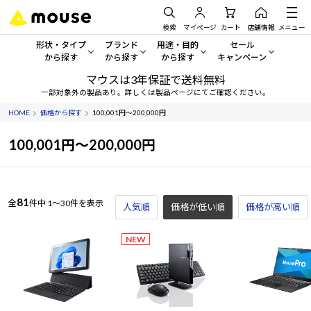
検索
マイページ
カート
店舗情報
メニュー
形状・タイプ
ブランド
用途・目的
セール
から探す
から探す
から探す
キャンペーン
マウスは3年保証で送料無料
形状・タイプから探す をすべてみる
mouse
一般向けパソコン
セール・キャンペーン
一部対象外の製品あり。詳しくは製品ページにてご確認ください。
HOME
価格から探す
100,001円～200,000円
デスクトップPC
G TUNE
ゲーミングPC・ゲーム向けパソコン
期間限定セール
人気モデルが期間限定・お買
100,001円～200,000円
ノートPC
NEXTGEAR
クリエイティブ向け
アウトレットパソコン
すべて新品の旧モデル製品な
タブレット
DAIV
ビジネス向けパソコン
81
全
件中
1～30件を表示
人気順
価格が低い順
価格が高い順
おすすめ目玉パソコン
サーバー
MousePro
学習向けパソコン
今イチオシのパソコンをピッ
NEW
ワークステーション
iiyama
スペック/パーツ別
Windows 11
|
Copilot+ PC
Windows 11
|
Copilot+ PC
ディスプレイ
AIおすすめパソコン