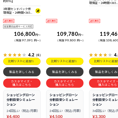
帯域 Wi-Fi 6対応機器が必要 )
約876 g
理保証・24時間×365
+ Bluetooth 5 内蔵
日電話サポート
3年間センドバック修
理保証・24時間×365
日電話サポート
送料無料
送料無料
送料無料
翌営業日出荷サービス対応
106,800
109,780
119,4
円
～
円
～
97,091
99,800
108,60
税抜
円
～
税抜
円
～
税抜
4.2
4
（6）
比較リストに追加
比較リストに追加
比較リストに追加
製品を詳しくみる
製品を詳しくみる
製品を詳しくみ
カスタマイズ・
カスタマイズ・
カスタマイズ
購入はこちら
購入はこちら
購入はこちら
ショッピングローン
ショッピングローン
ショッピングロー
分割目安シミュレー
分割目安シミュレー
分割目安シミュレ
ション
ション
ション
24回払い（税込/月額）
24回払い（税込/月額）
36回払い（税込/
¥4,400
¥4,500
¥3,300